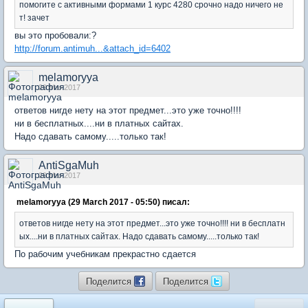
помогите с активными формами 1 курс 4280 срочно надо ничего не
т! зачет
вы это пробовали:?
http://forum.antimuh...&attach_id=6402
melamoryya
29 Mar 2017
ответов нигде нету на этот предмет...это уже точно!!!!
ни в бесплатных....ни в платных сайтах.
Надо сдавать самому.....только так!
AntiSgaMuh
29 Mar 2017
melamoryya (29 March 2017 - 05:50) писал:
ответов нигде нету на этот предмет...это уже точно!!!! ни в бесплатн
ых....ни в платных сайтах. Надо сдавать самому.....только так!
По рабочим учебникам прекрастно сдается
Поделится
Поделится