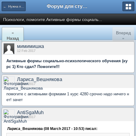
Форум для студента СГА
← Нужна помощь
Психологи, помогите.Активные формы социаль...
«
Вперед
Назад
»
мимимишка
12 Feb 2017
Активные формы социально-психологического обучения (ку
рс 1) Кто сдал? Помогите!!!
Лариса_Вешнякова
08 Mar 2017
помогите с активными формами 1 курс 4280 срочно надо ничего н
ет! зачет
AntiSgaMuh
08 Mar 2017
Лариса_Вешнякова (08 March 2017 - 10:53) писал: