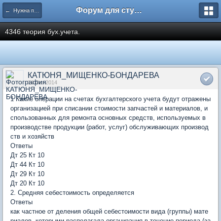
Форум для студента СГА
← Нужна помощь
4346 теория бух.учета.
КАТЮНЯ_МИЩЕНКО-БОНДАРЕВА
14 Oct 2014
1 Какие операции на счетах бухгалтерского учета будут отражены
организацией при списании стоимости запчастей и материалов, и
спользованных для ремонта основных средств, используемых в
производстве продукции (работ, услуг) обслуживающих производ
ств и хозяйств
Ответы
Дт 25 Кт 10
Дт 44 Кт 10
Дт 29 Кт 10
Дт 20 Кт 10
2. Средняя себестоимость определяется
Ответы
как частное от деления общей себестоимости вида (группы) мате
риалов, которыми располагала организация в течение периода (за