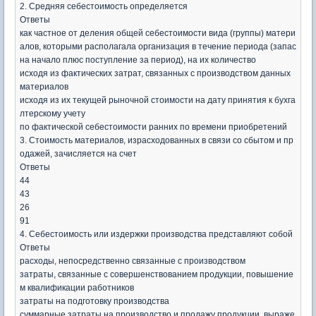
2. Средняя себестоимость определяется
Ответы
как частное от деления общей себестоимости вида (группы) матери
алов, которыми располагала организация в течение периода (запас
на начало плюс поступление за период), на их количество
исходя из фактических затрат, связанных с производством данных
материалов
исходя из их текущей рыночной стоимости на дату принятия к бухга
лтерскому учету
по фактической себестоимости ранних по времени приобретений
3. Стоимость материалов, израсходованных в связи со сбытом и пр
одажей, зачисляется на счет
Ответы
44
43
26
91
4. Себестоимость или издержки производства представляют собой
Ответы
расходы, непосредственно связанные с производством
затраты, связанные с совершенствованием продукции, повышение
м квалификации работников
затраты на подготовку производства
суммарные затраты на производство и продажу продукции, выраже