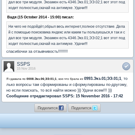
дал все три модуля. Экзамен есть 4346.Экз.01;ЭЭ.02;1 вот этот под
ходит полностью,скачай на антимухе. Удачи!!!
Вадя (15 October 2014 - 15:00) писал:
Ни чего не подойдёт,обрыл весь интернет,полное отсутствие. Дела
й с помощью поисковика яндекс или каким ты пользуешься,я так и с
дал все три модуля. Экзамен есть 4346.Экз.01;ЭЭ.02;1 вот этот под
ходит полностью,скачай на антимухе. Удачи!!!
спасибочки за отзывчивость!!!!!!!!
SSPS
15 Nov 2016
0993.Экз.01;ЭЭ.01;1
, то
Я сдавала по
0008.Экз.06;ЭЭ.01;1
, кое-что брала из
лько вопросы там сформированы и сформулированы по-другому,
но если поискать, то всё найти можно ))) Удачи всем!!! )))
Сообщение отредактировал SSPS: 15 November 2016 - 17:42
Поделится
Поделится