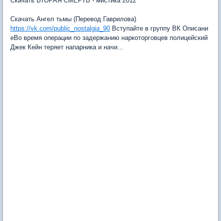
Скачать ВТОРАЯ СМЕРТЬ - мистика 2012
Скачать Ангел тьмы (Перевод Гаврилова)
https://vk.com/public_nostalgia_90
Вступайте в группу ВК Описани
еВо время операции по задержанию наркоторговцев полицейский
Джек Кейн теряет напарника и начи...