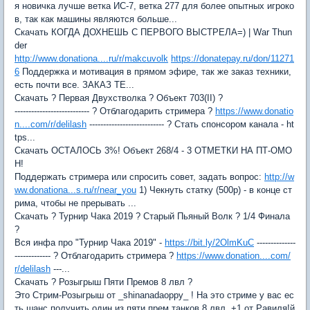
я новичка лучше ветка ИС-7, ветка 277 для более опытных игроко
в, так как машины являются больше...
Скачать КОГДА ДОХНЕШЬ С ПЕРВОГО ВЫСТРЕЛА=) | War Thun
der
http://www.donationa....ru/r/makcuvolk
https://donatepay.ru/don/11271
6
Поддержка и мотивация в прямом эфире, так же заказ техники,
есть почти все. ЗАКАЗ ТЕ...
Скачать ? Первая Двухстволка ? Объект 703(II) ?
--------------------------- ? Отблагодарить стримера ?
https://www.donatio
n....com/r/delilash
--------------------------- ? Стать спонсором канала - ht
tps...
Скачать ОСТАЛОСЬ 3%! Объект 268/4 - 3 ОТМЕТКИ НА ПТ-ОМО
Н!
Поддержать стримера или спросить совет, задать вопрос:
http://w
ww.donationa...s.ru/r/near_you
1) Чекнуть статку (500р) - в конце ст
рима, чтобы не прерывать ...
Скачать ? Турнир Чака 2019 ? Старый Пьяный Волк ? 1/4 Финала
?
Вся инфа про "Турнир Чака 2019" -
https://bit.ly/2OlmKuC
--------------
------------- ? Отблагодарить стримера ?
https://www.donation....com/
r/delilash
---...
Скачать ? Розыгрыш Пяти Премов 8 лвл ?
Это Стрим-Розыгрыш от _shinanadaoppy_ ! На это стриме у вас ес
ть шанс получить один из пяти прем танков 8 лвл. +1 от Равиля!й