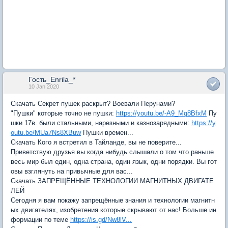
Гость_Enrila_*
10 Jan 2020
Скачать Секрет пушек раскрыт? Воевали Перунами?
"Пушки" которые точно не пушки:
https://youtu.be/-A9_Mg8BfxM
Пу
шки 17в. были стальными, нарезными и казнозарядными:
https://y
outu.be/MUa7Ns8XBuw
Пушки времен...
Скачать Кого я встретил в Тайланде, вы не поверите...
Приветствую друзья вы когда нибудь слышали о том что раньше
весь мир был един, одна страна, один язык, одни порядки. Вы гот
овы взглянуть на привычные для вас...
Скачать ЗАПРЕЩЁННЫЕ ТЕХНОЛОГИИ МАГНИТНЫХ ДВИГАТЕ
ЛЕЙ
Сегодня я вам покажу запрещённые знания и технологии магнитн
ых двигателях, изобретения которые скрывают от нас! Больше ин
формации по теме
https://is.gd/Nw8lV...