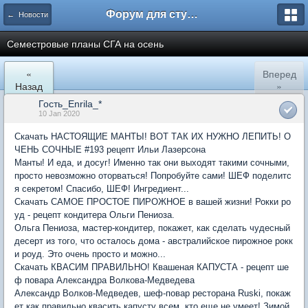
Форум для студента СГА
← Новости
Семестровые планы СГА на осень
«
Вперед
Назад
»
Гость_Enrila_*
10 Jan 2020
Скачать НАСТОЯЩИЕ МАНТЫ! ВОТ ТАК ИХ НУЖНО ЛЕПИТЬ! О
ЧЕНЬ СОЧНЫЕ #193 рецепт Ильи Лазерсона
Манты! И еда, и досуг! Именно так они выходят такими сочными,
просто невозможно оторваться! Попробуйте сами! ШЕФ поделитс
я секретом! Спасибо, ШЕФ! Ингредиент...
Скачать САМОЕ ПРОСТОЕ ПИРОЖНОЕ в вашей жизни! Рокки ро
уд - рецепт кондитера Ольги Пениоза.
Ольга Пениоза, мастер-кондитер, покажет, как сделать чудесный
десерт из того, что осталось дома - австралийское пирожное рокк
и роуд. Это очень просто и можно...
Скачать КВАСИМ ПРАВИЛЬНО! Квашеная КАПУСТА - рецепт ше
ф повара Александра Волкова-Медведева
Александр Волков-Медведев, шеф-повар ресторана Ruski, покаж
ет как правильно квасить капусту всем, кто еще не умеет! Зимой