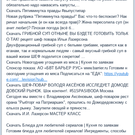
обязательно надо наквасить капусты,...
Скачать Пятиминутка правды #выпустипар
Новая рубрика "Пятиминутка правды!" Вас что-то беспокоит? Нак
ричал начальник (и он как всегда прав)? Жена пересолила суп (зн
ачит любит)? Плохая погода (всё б...
Скачать ГРИБНОЙ СУП ОТНЫНЕ ВЫ БУДЕТЕ ГОТОВИТЬ ТОЛЬК
О ТАК! рецепт шеф повара Ильи Лазерсона
Двухфракционный грибной суп с белыми грибами, нравится как в
еганам, так и нормальным людям - самый вкусный грибной суп в
вашей жизни ШЕФ поделится секретом! ...
Скачать Новогодние угощения из мяса | Кухня по заявкам
Спонсор показа: АО «БВТ БАРЬЕР РУС» www.barrier.ru Готовим н
овогодние угощения из мяса Подписаться на "ЕДА":
https://youtub
e.com/...levision?sub...
Скачать ШЕФ-ПОВАР ВОЛОДЯ АКСЁНОВ ИССЛЕДУЕТ ДОМОДЕ
ДОВСКИЙ РЫНОК. Шок контент!. #51SPASIBODA Москва
Сегодня мы вместе с Владимиром Аксёновым, шеф-поваром рест
орана "Рыбторг на Патриарших", прошлись по Домодедовскому с
ельхоз рынку. Закупили овощей и пряносте...
Скачать И.И. Лазерсон МАСТЕР КЛАСС
Скачать Блюда для любителей сериалов | Кухня по заявкам
Готовим блюда для любителей сериалов! Ингредиенты, способы