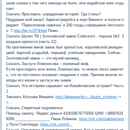
шная сказка о том чего никогда не было, или индийское кино отды
хает.
Скачать Ярославль -украденная история. Где стены?
Поддержи мой канал! Зарегистрируйся в игре Викинги и получи п
редмет “Переселение новичка” и 200 голды совершенно бесплатн
о: ?
http://bit.ly/2F3Hgef
Помо...
Скачать Шукач ТВ | Золочевский замок Собеского - тюрьма №3. З
вездные крепости (часть 22)
На протяжении веков замок был крепостью, королевской резиден
цией, барской усадьбой, тюрьмой, учебным заведением. Сейчас
Золочевский замок — это музей-заповед...
Скачать Заслуги Ломоносова – огромный миф.
Если проследить всю жизнь Ломоносова, то можно легко заметит
ь, что он постоянно искажает сведения о себе. Причем многие эп
изоды его жизни и заслуги мы знаем ...
Скачать Что историки скрывают на Измайловском острове? Часть
1.
Заказать Катушки Мишина:
http://altenergy4u.r...ii&utm_content=
=
=...
Скачать Секретные подземелья
Помощь каналу: Яндекс деньги 410019676775056 QIWI +38097631
8358 _________________ Паша Лобанов:
https://vk.com/pabloevterp
a
Пули Снегопада:
https://vk.com/id...
Скачать Грандиозный исторический подлог. Кто и зачем строил зв