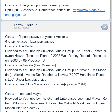
Скачать Принципы приготовления гуляша
Принципы Лазерсона. Пошаговое описание:
http://www.tveda.ru/...l
enie-gulyasha/
Гость_Enrila_*
10 Jan 2020
Скачать Паранормальное ужасы мистика
Фильм ужасов Паранормальное
Скачать The Portal
Provided to YouTube by Universal Music Group The Portal · James N
ewton Howard Treasure Planet ? 2002 Walt Disney Records Released
on: 2003-07-09 Producer, Un...
Скачать La Novela (Dos Monedas)
Provided to YouTube by Universal Music Group La Novela (Dos Mone
das) · Akwid · Voces Del Rancho La Novela ? 2007 Headliners Record
s LLC, Under Exclusive Lice...
Скачать Fear Clinic/Клиника страха (к/ф ужасы '2014)
Скачать Leon and Maya
Provided to YouTube by The Orchard Enterprises Leon and Maya · Ro
bert Williamson · Johannes Kobilke The Midnight Meat Train (Original
Motion Picture Score) ?...