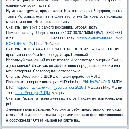
ёздные крепости часть 2
Ну что же, друзья, продолжаем. Как там говорит Задорнов, вы го
товы? Историки, если вы видите это, очень бы хотелось услышат
ь ваше мнение. Итак, остановились ...
Скачать Нам врут с самого рождения. Вторая часть.
Помощь каналу: Яндекс деньги 410019676775056 QIWI +38097631
8358 _________________ Первая часть:
https://скачатьвидео...d22
ROk1SN4&t=2s
Паша Лобанов...
Скачать ПЕРЕДАЧА БЕСПЛАТНОЙ ЭНЕРГИИ НА РАССТОЯНИЕ
простым способом free energy Игорь Белецкий
Используй солнечный концентратор и бесплатную энергию Солнц
а уже сейчас! Узнай как её эффективно передавать с минимальн
ыми потерями. Световод или оптоволокно...
Скачать Электрики в ШОКЕ от такой доработки АВТО
Проверьте товары с помощью AliRadar
http://bit.ly/2WhtOcR
ВМПА
ВТО -
http://smazka.ru/?utm_source=den2019-1
Магазин Мир Магни
тов -
https://goo.gl/p7UJjw
Мощны...
Скачать Раскрыта тайна змеевых валов!Найден алтарь Александ
ра!
Змеевые валы в Украине. Что они из себя представляют на само
м деле?Это древняя газификация или все-таки фортификационны
е сооружения? Ответ найден на карте на...