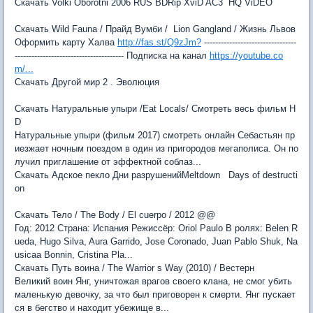
Скачать Volki Oborotni 2006 RUS BDRip XviD AC3 HQ ViDEO
Скачать Wild Fauna / Прайд Вумби / Lion Gangland / Жизнь Львов
Оформить карту Халва
http://fas.st/Q9zJm?
---------------------------------
--------------------------------------- Подписка на канал
https://youtube.co
m/...
Скачать Другой мир 2 . Эволюция
Скачать Натуральные упыри /Eat Locals/ Смотреть весь фильм H
D
Натуральные упыри (фильм 2017) смотреть онлайн Себастьян пр
иезжает ночным поездом в один из пригородов мегаполиса. Он по
лучил приглашение от эффектной соблаз...
Скачать Адское пекло Дни разрушенийMeltdown Days of destructi
on
Скачать Тело / The Body / El cuerpo / 2012 @@
Год: 2012 Страна: Испания Режиссёр: Oriol Paulo В ролях: Belen R
ueda, Hugo Silva, Aura Garrido, Jose Coronado, Juan Pablo Shuk, Na
usicaa Bonnin, Cristina Pla...
Скачать Путь воина / The Warrior s Way (2010) / Вестерн
Великий воин Янг, уничтожая врагов своего клана, не смог убить
маленькую девочку, за что был приговорен к смерти. Янг пускает
ся в бегство и находит убежище в...