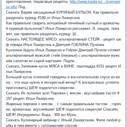
приготовления, пошаговые рецепты:
http://www.tveda.ru/...m-pryam
oy-efir/
Под...
Скачать Варим насыщенный КУРИНЫЙ БУЛЬОН. Как правильно
разделать курицу #190 от Ильи Лазерсона
Как правильно сварить волшебный лечебный сытный и ароматны
й куриный бульончик? Илья Лазерсон расскажет. И, заодно, пока
жет, как правильно разделать курицу. Ш...
Скачать НАСТОЯЩЕЕ МЯСО: альтернативный СТЕЙК - рецепт ше
ф повара Ильи Лазерсона и Дмитрия ГОБЛИНА Пучкова
Кухонное быдло Илья Лазерсон и Гоблин Дмитрий Пучков готовят
альтернативный мужской стейк (пиканья) с альтернативным мужс
ким салатом из сырой картошки. Подпи...
Скачать Запекаем кусок МЯСА в ВИНЕ: паштицада #231 рецепт И
льи Лазерсона
Большой кусок отличной говядины в восхитительном соусе из ви
на... что еще нужно в воскресный вечер? К воскресенью успеете
приготовить) ШЕФ поделится секретом...
Скачать Их полюбят все! Пирожки с мясом - вкуснейшее тесто! #
197 рецепт Ильи Лазерсона
Жареные пирожки с мясом... с самым правильным тестом... горяч
ие, ароматные, вкуснейшие! ШЕФ поделится секретом! Спасибо,
ШЕФ! Ингредиенты: Вода - 300 мл Мука...
Скачать Кулинарный вебинар с Ильей Лазерсоном. Филе любой р
ыбы в пергаменте с голландским соусом