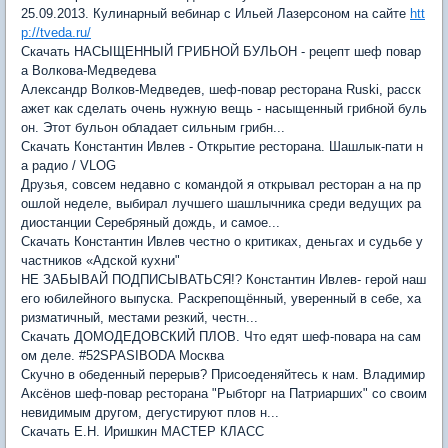
25.09.2013. Кулинарный вебинар с Ильей Лазерсоном на сайте
htt
p://tveda.ru/
Скачать НАСЫЩЕННЫЙ ГРИБНОЙ БУЛЬОН - рецепт шеф повар
а Волкова-Медведева
Александр Волков-Медведев, шеф-повар ресторана Ruski, расск
ажет как сделать очень нужную вещь - насыщенный грибной буль
он. Этот бульон обладает сильным грибн...
Скачать Константин Ивлев - Открытие ресторана. Шашлык-пати н
а радио / VLOG
Друзья, совсем недавно с командой я открывал ресторан а на пр
ошлой неделе, выбирал лучшего шашлычника среди ведущих ра
диостанции Серебряный дождь, и самое...
Скачать Константин Ивлев честно о критиках, деньгах и судьбе у
частников «Адской кухни"
НЕ ЗАБЫВАЙ ПОДПИСЫВАТЬСЯ!? Константин Ивлев- герой наш
его юбилейного выпуска. Раскрепощённый, уверенный в себе, ха
ризматичный, местами резкий, честн...
Скачать ДОМОДЕДОВСКИЙ ПЛОВ. Что едят шеф-повара на сам
ом деле. #52SPASIBODA Москва
Скучно в обеденный перерыв? Присоеденяйтесь к нам. Владимир
Аксёнов шеф-повар ресторана "Рыбторг на Патриарших" со своим
невидимым другом, дегустируют плов н...
Скачать Е.Н. Иришкин МАСТЕР КЛАСС