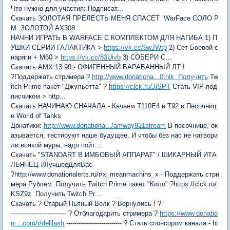
Что нужно для участия: Подписат...
Скачать ЗОЛОТАЯ ПРЕЛЕСТЬ МЕНЯ СПАСЕТ WarFace СОЛО Р
М ЗОЛОТОЙ АХ308
НАЧНИ ИГРАТЬ В WARFACE С КОМПЛЕКТОМ ДЛЯ НАГИБА 1) П
УШКИ СЕРИИ ГАЛАКТИКА >
https://vk.cc/9wJWtp
2) Сет Боевой с
наряги + М60 >
https://vk.cc/83Uivb
3) СОБЕРИ С...
Скачать АМХ 13 90 - ОФИГЕННЫЙ БАРАБАННЫЙ ЛТ !
?Поддержать стримера ?
http://www.donationa...0tnik Получить
Tw
itch Prime пакет "Джульетта" ?
https://clck.ru/JiSPT
Стать VIP-под
писчиком > http...
Скачать НАЧИНАЮ СНАЧАЛА - Качаем T110E4 и T92 в Песочниц
е World of Tanks
Донатики:
http://www.donationa.../amway921stream
В песочнице, ок
азывается, тестируют наше будущее. И чтобы без нас не натвори
ли всякой муры, надо пойт...
Скачать "STANDART B ИМБОВЫЙ АППАРАТ" / ШИКАРНЫЙ ИТА
ЛЬЯНЕЦ #ЛучшееДляВас
?http://www.donationalerts.ru/r/x_meanmachins_x - Поддержать стри
мера Рублем Получить Twitch Prime пакет "Кило" ?https://clck.ru/
KSZ9z Получить Twitch Pr...
Скачать ? Старый Пьяный Волк ? Вернулись ! ?
--------------------------- ? Отблагодарить стримера ?
https://www.donatio
n....com/r/delilash
--------------------------- ? Стать спонсором канала - ht