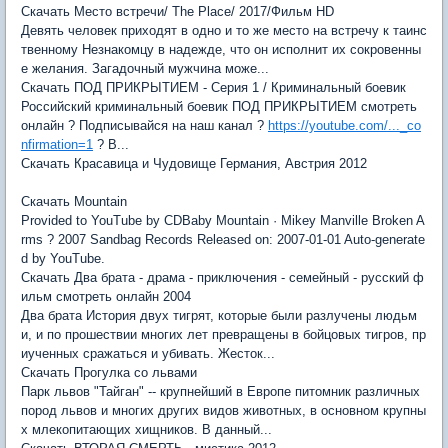
Скачать Место встречи/ The Place/ 2017/Фильм HD
Девять человек приходят в одно и то же место на встречу к таинс
твенному Незнакомцу в надежде, что он исполнит их сокровенны
е желания. Загадочный мужчина може...
Скачать ПОД ПРИКРЫТИЕМ - Серия 1 / Криминальный боевик
Российский криминальный боевик ПОД ПРИКРЫТИЕМ смотреть
онлайн ? Подписывайся на наш канал ?
https://youtube.com/..._co
nfirmation=1
? В...
Скачать Красавица и Чудовище Германия, Австрия 2012
Скачать Mountain
Provided to YouTube by CDBaby Mountain · Mikey Manville Broken A
rms ? 2007 Sandbag Records Released on: 2007-01-01 Auto-generate
d by YouTube.
Скачать Два брата - драма - приключения - семейный - русский ф
ильм смотреть онлайн 2004
Два брата История двух тигрят, которые были разлучены людьм
и, и по прошествии многих лет превращены в бойцовых тигров, пр
иученных сражаться и убивать. Жесток...
Скачать Прогулка со львами
Парк львов "Тайган" -- крупнейший в Европе питомник различных
пород львов и многих других видов животных, в основном крупны
х млекопитающих хищников. В данный...