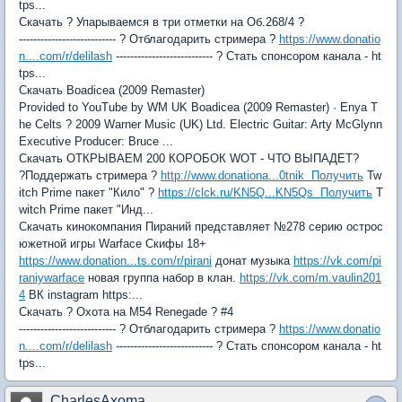
tps...
Скачать ? Упарываемся в три отметки на Об.268/4 ?
--------------------------- ? Отблагодарить стримера ?
https://www.donatio
n....com/r/delilash
--------------------------- ? Стать спонсором канала - ht
tps...
Скачать Boadicea (2009 Remaster)
Provided to YouTube by WM UK Boadicea (2009 Remaster) · Enya T
he Celts ? 2009 Warner Music (UK) Ltd. Electric Guitar: Arty McGlynn
Executive Producer: Bruce ...
Скачать ОТКРЫВАЕМ 200 КОРОБОК WOT - ЧТО ВЫПАДЕТ?
?Поддержать стримера ?
http://www.donationa...0tnik Получить
Tw
itch Prime пакет "Кило" ?
https://clck.ru/KN5Q...KN5Qs Получить
T
witch Prime пакет "Инд...
Скачать кинокомпания Пираний представляет №278 серию острос
южетной игры Warface Скифы 18+
https://www.donation...ts.com/r/pirani
донат музыка
https://vk.com/pi
raniywarface
новая группа набор в клан.
https://vk.com/m.vaulin201
4
ВК instagram https:...
Скачать ? Охота на M54 Renegade ? #4
--------------------------- ? Отблагодарить стримера ?
https://www.donatio
n....com/r/delilash
--------------------------- ? Стать спонсором канала - ht
tps...
CharlesAxoma