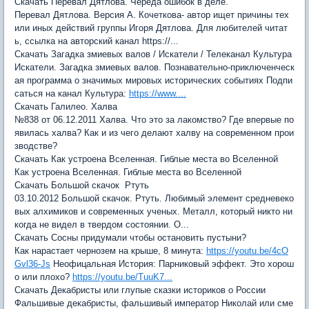
Скачать Перевал Дятлова. Череда ошибок в деле.
Перевал Дятлова. Версия А. Кочеткова- автор ищет причины тех
или иных действий группы Игоря Дятлова. Для любителей читат
ь, ссылка на авторский канал https://...
Скачать Загадка змиевых валов / Искатели / Телеканал Культура
Искатели. Загадка змиевых валов. Познавательно-приключенческ
ая программа о значимых мировых исторических событиях Подпи
саться на канал Культура:
https://www....
Скачать Галилео. Халва
№838 от 06.12.2011 Халва. Что это за лакомство? Где впервые по
явилась халва? Как и из чего делают халву на современном прои
зводстве?
Скачать Как устроена Вселенная. Гиблые места во Вселенной
Как устроена Вселенная. Гиблые места во Вселенной
Скачать Большой скачок Ртуть
03.10.2012 Большой скачок. Ртуть. Любимый элемент средневеко
вых алхимиков и современных ученых. Металл, который никто ни
когда не видел в твердом состоянии. О...
Скачать Сосны придумали чтобы остановить пустыни?
Как нарастает чернозем на крыше, 8 минута:
https://youtu.be/4cO
Gvl36-Js
Неофицальная История: Парниковый эффект. Это хорош
о или плохо?
https://youtu.be/TuuK7...
Скачать Декабристы или глупые сказки историков о России
Фальшивые декабристы, фальшивый император Николай или сме