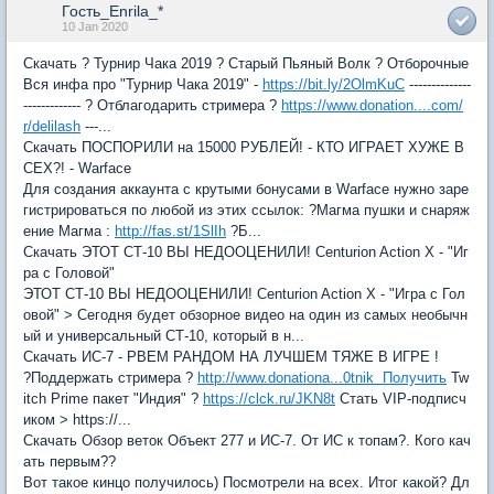
Гость_Enrila_*
10 Jan 2020
Скачать ? Турнир Чака 2019 ? Старый Пьяный Волк ? Отборочные
Вся инфа про "Турнир Чака 2019" -
https://bit.ly/2OlmKuC
--------------
------------- ? Отблагодарить стримера ?
https://www.donation....com/
r/delilash
---...
Скачать ПОСПОРИЛИ на 15000 РУБЛЕЙ! - КТО ИГРАЕТ ХУЖЕ В
СЕХ?! - Warface
Для создания аккаунта с крутыми бонусами в Warface нужно заре
гистрироваться по любой из этих ссылок: ?Магма пушки и снаряж
ение Магма :
http://fas.st/1SlIh
?Б...
Скачать ЭТОТ СТ-10 ВЫ НЕДООЦЕНИЛИ! Centurion Action X - "Иг
ра с Головой"
ЭТОТ СТ-10 ВЫ НЕДООЦЕНИЛИ! Centurion Action X - "Игра с Гол
овой" > Сегодня будет обзорное видео на один из самых необычн
ый и универсальный СТ-10, который в н...
Скачать ИС-7 - РВЕМ РАНДОМ НА ЛУЧШЕМ ТЯЖЕ В ИГРЕ !
?Поддержать стримера ?
http://www.donationa...0tnik Получить
Tw
itch Prime пакет "Индия" ?
https://clck.ru/JKN8t
Стать VIP-подписч
иком > https://...
Скачать Обзор веток Объект 277 и ИС-7. От ИС к топам?. Кого кач
ать первым??
Вот такое кинцо получилось) Посмотрели на всех. Итог какой? Дл