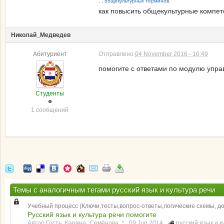
, , общекультурных терминов.
как повысить общекультурные компет
Николай_Медведев
Абитуриент
Отправлено
04 November 2016 - 16:49
помогите с ответами по модулю упр
Студенты
1 сообщений
Темы с аналогичным тегами русский язык и культура речи
Учебный процесс (Ключи,тесты,вопрос-ответы,логические схемы, 
Русский язык и культура речи помогите
Автор Гость_Карина_Семёнова_* ,
09 Jun 2014
русский язык и к