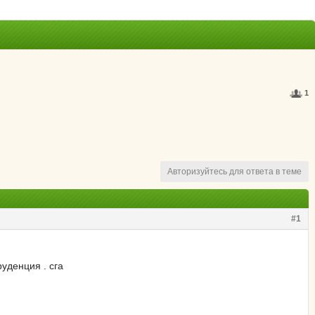
1
Авторизуйтесь для ответа в теме
#1
уденция . сга