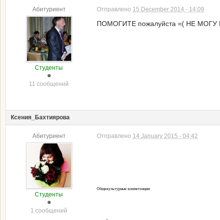
Абитуриент
Отправлено
15 December 2014 - 14:09
ПОМОГИТЕ пожалуйста =( НЕ МОГУ 
Студенты
11 сообщений
Ксения_Бахтиярова
Абитуриент
Отправлено
14 January 2015 - 04:42
Общекультурные компетенции
Студенты
1 сообщений