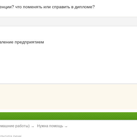
енции? что поменять или справить в дипломе?
авление предприятием
домашние работы)
→
Нужна помощь
→
ультура речи