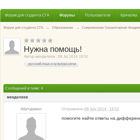
Форум для студента СГА
Форумы
Пользователи
Кричалка
Форум для студента СГА
→
Образование
→
Современная Гуманитарная Академ
Нужна помощь!
Автор
менделеев
,
09 Jul 2014 19:52
русский язык и культура речи
Сообщений в теме: 4
менделеев
Абитуриент
Отправлено
09 July 2014 - 19:52
помогите найти ответы на дифференци