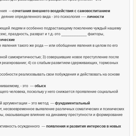
ния ---
сочетания внешнего воздействия с самовоспитанием
деяние определенного вида - это психология ----
личности
ывающей людям и особенно подрастающему поколению чуждый нашему
кс, праздность, разврат и т.д.-это ____________ факторы,
енческие
 явления такого же рода — или обобщение явления в целом по его
енной самокритичностью; 3) совершившие новое преступление после
м реагирование; 4) со слабым развитием сдерживающих, тормозных
пособности реализовывать свои побуждения и действовать на основе
иваемому, - это ---
обыск
его человека, поскольку у него снижается проявление социальной
 аргументации – это метод ---
фундаментальный
г, несвоевременное выявление различных соматических и психических
оры, оказывающие влияние на динамику преступности и формирование
тивность осужденного ---
появления и развития интересов в новых