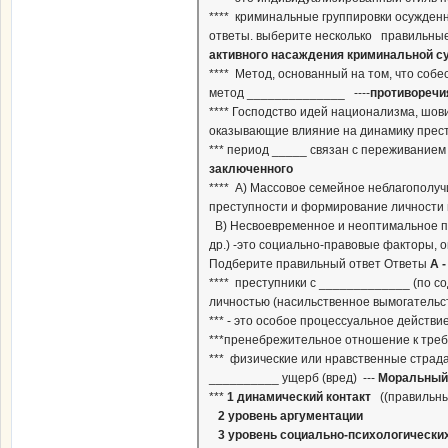
**** криминальные группировки осужден
ответы. выберите несколько правильны
активного насаждения криминальной с
**** Метод, основанный на том, что со
метод ______________ ----
противоречи
**** Господство идей национализма, шо
оказывающие влияние на динамику прест
*** период _____ связан с переживанием 
заключенного
**** А) Массовое семейное неблагополуч
преступности и формирование личности 
В) Несвоевременное и неоптимальное пр
др.) -это социально-правовые факторы,
Подберите правильный ответ Ответы
А -
**** преступники с _____________ (по 
личностью (насильственное вымогательст
*** - это особое процессуальное действи
***пренебрежительное отношение к требо
*** физические или нравственные страда
__________ ущерб (вред) ---
Моральный
***
1 динамический контакт
((правильны
2 уровень аргументации
3 уровень социально-психологических