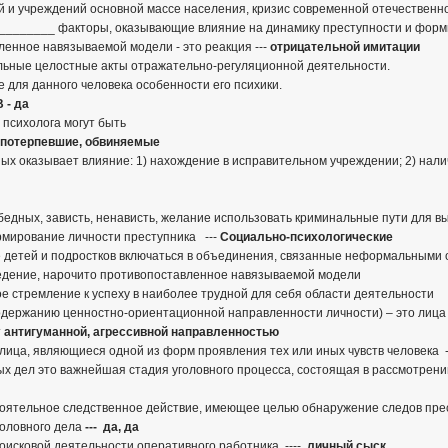
й и учреждений основной массе населения, кризис современной отечественн
_________ факторы, оказывающие влияние на динамику преступности и фор
ленное навязываемой модели - это реакция ---
отрицательной имитации
дельные целостные акты отражательно-регуляционной деятельности.
 для данного человека особенности его психики.
В - да
 психолога могут быть
 потерпевшие, обвиняемые
ых оказывает влияние: 1) нахождение в исправительном учреждении; 2) налич
 бедных, зависть, ненависть, желание использовать криминальные пути для 
рмирование личности преступника ---
Социально-психологические
 детей и подростков включаться в объединения, связанные неформальными
едение, нарочито противопоставленное навязываемой модели
е стремление к успеху в наиболее трудной для себя области деятельности
содержанию ценностно-ориентационной направленности личности) – это лица
т
антигуманной, агрессивной направленностью
лица, являющиеся одной из форм проявления тех или иных чувств человека 
ых дел это важнейшая стадия уголовного процесса, состоящая в рассмотрени
оятельное следственное действие, имеющее целью обнаружение следов прес
головного дела
--- да, да
оисковой деятельности оперативного работника ----
личный сыск