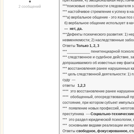
притязаний, 4) эмоциональная неустойч
***поисковые способности следователя за
2 сообщений
*** настойчивое стремление к успеху в н
***а) вербальное общение - это язык по
б) вербальное общение использует в ка
--- нет, да.
***Дефекты психического развития: 1) н
невменяемости; 2) наследственные забо
Ответы
Только 1, 2, 3
***___________ пенитенциарной психолог
*** следственное и судебное действие, 
допрашиваемого об известных ему фактах
*** восстановления ранее нарушенных к
*** цель следственной деятельности: 1)
суду ---
ответы
1,2,3
**** это восстановление ранее нарушен
**** обобщенный, опосредствованный пр
состояние, при котором субъект импульс
*** появление новых профессий, негото
преступника ----
Социально-технически
*** это раздел юридической психологии,
*** основными видами реализации интер
Ответы
свободное, фокусированное, с