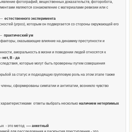
дъявление фотографий, вещественных доказательств, фоторобота,
гументами являются ознакомление с материалами ревизии или с
---
естественного эксперимента
сностей (угроз), которым он подвергается со стороны окружающей его
---
практический ум
е факторы, оказывающие влияние на динамику преступности и
ности, аморальность в жизни и поведении людей относятся к
- нет, В - да
е следствия, которые могут быть проверены путем совершения
рьбой за статус и подходящую групповую роль на этом этапе также
 члены, сформированы симпатии и антипатии, возникло чувство
и характеристиками ответы выбрать несколько
наличием нетерпимых
ых - это метод
---- анкетный
димой для расследования и раскрытия преступления - это