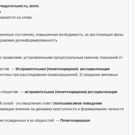
людательность, воля.
и
опираются на слова
граничные состояния), повышенная возбудимость, не достигающая фазы
о-правовая дезинформированность
и с правилами, установленными процессуальным законом, показаний от
естве ---
Исправительная (пенитенциарная) ресоциализация
е истины при расследовании правонарушений, 3) предание виновных
в обществе ---
исправительная (пенитенциарная) ресоциализация
 силой - это мышление ответ (
полезависимое поведение
азывающие влияние на динамику преступности и формирование личности
гия осужденных и их общностей ---
Пенитенциарная