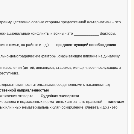
т преимущественно слабые стороны предложенной альтернативы – это
межнациональные конфликты и войны - это ____________ факторы,
в семье, на работе и т.д.). ----
предшествующий освобождению
циально-демографические факторы, оказывающие влияние на динамику
 населения (детей, инвалидов, стариков, женщин, военнослужащих и
реступника.
 с корыстными посягательствами, соединенными с насилием над
ьственной
направленностью
аключения эксперта. ---
Судебная экспертиза
 закона и подзаконных нормативных актов - это правовой ---
нигилизм
или иных нематериальных благ (оскорбление, клевета и др.) - это