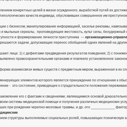
лением конкретных целей в жизни осужденного, выработкой путей их достиже
 типологических качеств индивида, обусловивших совершенное им преступное 
мации с бизнесом, манипулирование информацией, засилье рекламы, навяз
 и мыльные сериалы, проповедующие жестокость, культ силы, безудержный се
упности и формирование личности преступника ---
организационно-управл
 решаются задачи, допускающие перенос обобщений одних явлений на другие
шают лица: 1) с дефектами предвидения результатов поведения; 2) с пониж
о выявлено правоохранительными органами и повлекло установленное законо
я форма взаимосвязи живых существ с предметным миром, выраженная в их с
оминирующих элементов которого является принуждение по отношению к обыск
ояние - это состояние, приводящее к страдательности положения переживающ
накомление его с фактами и сведениями, являющимися основой доказательной
 всем системы медицинской помощи и получения различных медицинских услу
сших при рождении черепно-мозговые травмы, и др.-это ____________ факт
дицинские
нием структуры выполняемых социальных ролей, повышающих психическую ак