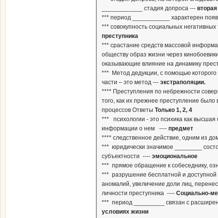
____________ стадия допроса ---
вторая
*** период ___________ характерен появ
*** совокупность социальных негативных
преступника
*** срастание средств массовой инфор
обществу образ жизни через кинобоевики
оказывающие влияние на динамику прест
*** Метод дедукции, с помощью которого
части – это метод ---
экстраполяции.
**** Преступления по небрежности совер
того, как их прежнее преступление был
процессов Ответы
Только 1, 2, 4
*** психологии - это психика как высша
информации о нем ----
предмет
**** следственное действие, одним из д
*** юридически значимое ________ сост
субъектности ----
эмоциональное
*** прямое обращение к собеседнику, оз
*** разрушение бесплатной и доступной
аномалий, увеличение доли лиц, перене
личности преступника ----
Социально-ме
*** период _________ связан с расшире
условиях жизни