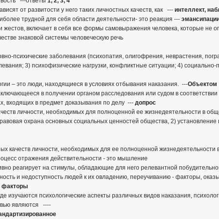
ивость ---ответы
1, 2, 3, 4
висят от развитости у него таких личностных качеств, как ---
интеллект, наб
аиболее трудной для себя области деятельности- это реакция ---
эмансипаци
з и жестов, включает в себя все формы самовыражения человека, которые не 
честве знаковой системы человеческую речь
ервно-психические заболевания (психопатия, олигофрения, неврастения, по
левания; 3) психофизические нагрузки, конфликтные ситуации; 4) социальн
ии – это люди, находящиеся в условиях отбывания наказания. ---
Объектом
заключающееся в получении органом расследования или судом в соответстви
, входящих в предмет доказывания по делу ---
допрос
ачеств личности, необходимых для полноценной ее жизнедеятельности в общ
 правовая охрана основных социальных ценностей общества, 2) установлени
ных качеств личности, необходимых для ее полноценной жизнедеятельности 
оцесс отражения действительности - это мышление
ивно реагирует на стимулы, обладающие для него релевантной побудительной
вность и недоступность людей к их овладению, переучиванию - факторы, ок
е факторы
 где изучаются психологические аспекты различных видов наказания, психоло
вью являются ----
тандартизированное