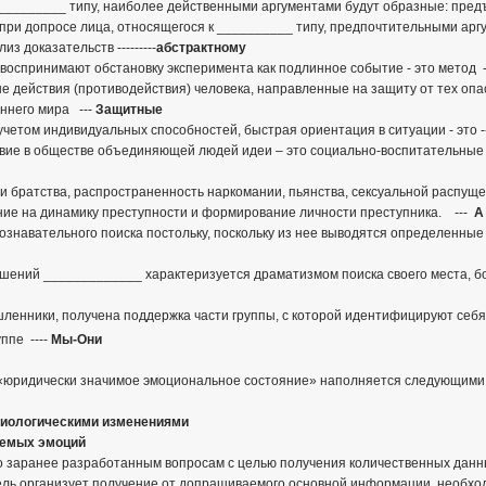
___________ типу, наиболее действенными аргументами будут образные: пре
*при допросе лица, относящегося к __________ типу, предпочтительными ар
з доказательств ---------
абстрактному
 воспринимают обстановку эксперимента как подлинное событие - это метод 
ые действия (противодействия) человека, направленные на защиту от тех опа
еннего мира ---
Защитные
учетом индивидуальных способностей, быстрая ориентация в ситуации - это 
тствие в обществе объединяющей людей идеи – это социально-воспитательны
 братства, распространенность наркомании, пьянства, сексуальной распущен
ие на динамику преступности и формирование личности преступника. ---
А 
познавательного поиска постольку, поскольку из нее выводятся определенны
шений _____________ характеризуется драматизмом поиска своего места, бо
ленники, получена поддержка части группы, с которой идентифицируют себя
уппе ----
Мы-Они
рф «юридически значимое эмоциональное состояние» наполняется следующим
иологическими изменениями
аемых эмоций
о заранее разработанным вопросам с целью получения количественных данн
тель организует получение от допрашиваемого основной информации, необхо