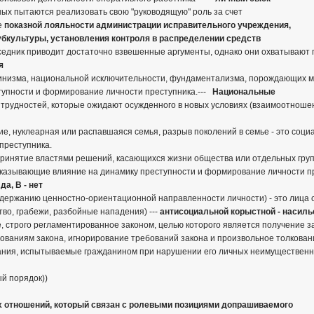
ных пытаются реализовать свою "руководящую" роль за счет
е
показной лояльности администрации исправительного учреждения,
убкультуры, установления контроля в распределении средств
беседник приводит достаточно взвешенные аргументы, однако они охватываю
я
винизма, национальной исключительности, фундаментализма, порождающих 
упности и формирование личности преступника.---
Национальные
трудностей, которые ожидают осужденного в новых условиях (взаимоотношения 
ие, нуклеарная или распавшаяся семья, разрыв поколений в семье - это со
преступника.
инятие властями решений, касающихся жизни общества или отдельных групп
 оказывающие влияние на динамику преступности и формирование личности п
 да, В - нет
содержанию ценностно-ориентационной направленности личности) - это лица
во, грабежи, разбойные нападения) ---
антисоциальной
корыстной - насил
е, строго регламентированное законом, целью которого является получение з
ваниям закона, игнорирование требований закона и произвольное толкование
ния, испытываемые гражданином при нарушении его личных неимущественных 
й порядок))
 отношений, который связан с ролевыми позициями допрашиваемого