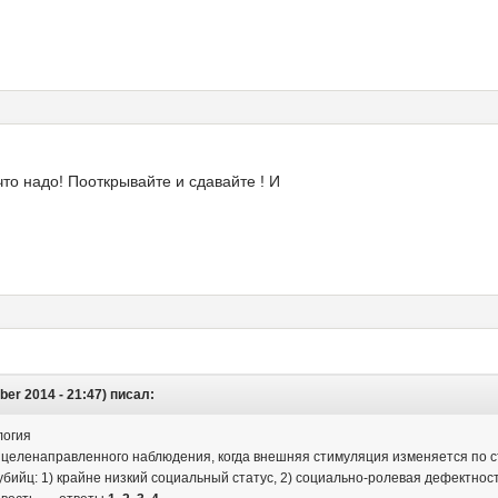
что надо! Пооткрывайте и сдавайте ! И
er 2014 - 21:47) писал:
логия
и целенаправленного наблюдения, когда внешняя стимуляция изменяется по с
убийц: 1) край­не низкий социальный статус, 2) социально-ролевая де­фектн