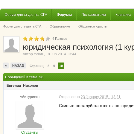
Форум для студента СГА
Форумы
Пользователи
Кричалка
Форум для студента СГА
→
Образование
→
Общаются юристы
4
Голосов
юридическая психология (1 ку
Автор
todan
,
18 Jun 2014 13:44
«
НАЗАД
Страниц
8
9
10
Сообщений в теме: 98
Евгений_Никонов
Абитуриент
Отправлено
23 January 2015 - 13:21
Скиньте пожалуйста ответы по юриди
Студенты