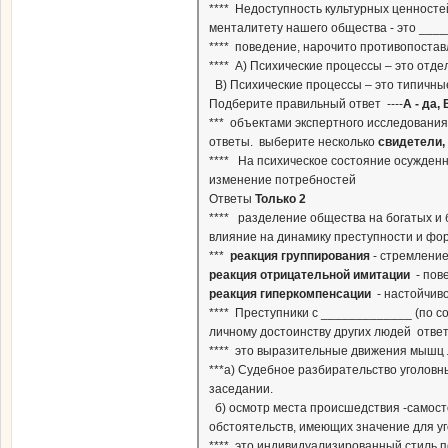
**** Недоступность культурных ценносте
менталитету нашего общества - это ___
**** поведение, нарочито противопостав
**** А) Психические процессы – это от
В) Психические процессы – это типичные
Подберите правильный ответ ----
А - да, 
*** объектами экспертного исследования
ответы. выберите несколько
свидетели,
**** На психическое состояние осужденн
изменение потребностей
Ответы
Только 2
**** разделение общества на богатых и
влияние на динамику преступности и фо
***
реакция группирования
- стремление
реакция отрицательной имитации
- пов
реакция гиперкомпенсации
- настойчиво
**** Преступники с _____________ (по 
личному достоинству других людей отве
**** это выразительные движения мышц 
***а) Судебное разбирательство уголовн
заседании.
б) осмотр места происшедствия -самост
обстоятельств, имеющих значение для у
**** это индивидуализированный стиль п