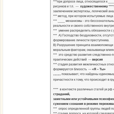
***при допросе лица, относящегося к _
рисунков и т.п. ---
художественному
***
заключением экспертизы, логический анали
*** метод, при котором испытуемые лица
*** ____ механизмы - это бессознательн
реальности и своего собственного внутр
*** умение распределить обязанности с 
*** А) Господство бездуховности, отсу
формирование личности преступника.
В) Разрушение принципа взаимопомощи и
моральным факторам, оказывающи влиян
*** это средство развития следственно-
практических действий ---
версия
*** стадия развития межличностных отно
формируется близость ---
«Я – Ты»
показывает, что найдены единомыш
+++++
причастности к тому, что происходит в гр
**** в контексте различных статей ук 
страданий,
заметными или устойчивыми психофиз
сужением сознания в режиме пережив
*** опрос определенной группы людей п
*** стадия допроса, на которой следова