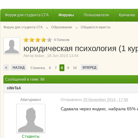
Форум для студента СГА
Форумы
Пользователи
Кричалка
Форум для студента СГА
→
Образование
→
Общаются юристы
4
Голосов
юридическая психология (1 ку
Автор
todan
,
18 Jun 2014 13:44
«
НАЗАД
ВПЕРЕД
Страниц
6
7
8
9
10
Сообщений в теме: 98
sWeTaA
Абитуриент
Отправлено
20 November 2014 - 17:56
Сдавала через яндекс, набрала 65% и 
Студенты