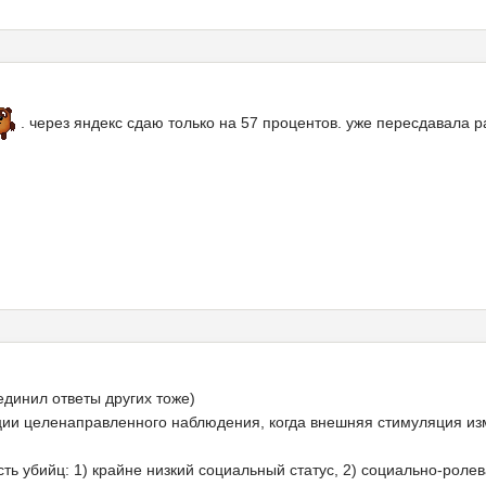
. через яндекс сдаю только на 57 процентов. уже пересдавала р
единил ответы других тоже)
ации целенаправленного наблюдения, когда внешняя стимуляция из
ть убийц: 1) край­не низкий социальный статус, 2) социально-рол