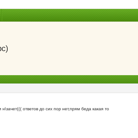
рс)
н\зачет((( ответов до сих пор нет,прям беда какая то