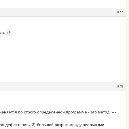
#77
аза 4!
#78
меняется по строго определенной программе - это метод ---
евая де­фектность, 3) большой разрыв между реальными