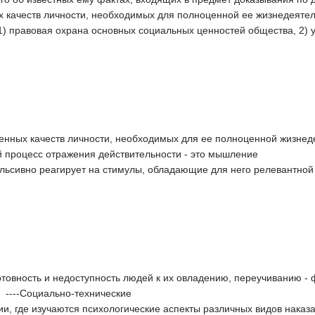
х качеств личности, необходимых для полноценной ее жизнедеяте
: 1) правовая охрана основных социальных ценностей общества, 2)
шенных качеств личности, необходимых для ее полноценной жизнед
 процесс отражения действительности - это мышление
ульсивно реагирует на стимулы, обладающие для него релевантно
отовность и недоступность людей к их овладению, переучиванию -
 ----Социально-технические
ии, где изучаются психологические аспекты различных видов наказ