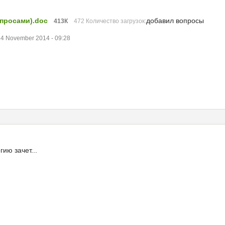
просами).doc
добавил вопросы
413К
472 Количество загрузок:
4 November 2014 - 09:28
ию зачет...