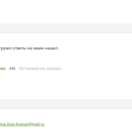
агрузил ответы на какие нашел.
doc
44К
597 Количество загрузок:
ulya.love.foreve@mail.ru