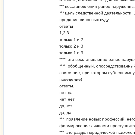
*** восстановления ранее нарушенны
*** цель следственной деятельности
предание виновных суду ---
ответы
1,2,3
только 1 и 2
только 2 и 3
только 1 и 3
**** это восстановление ранее нару
**** обобщенный, опосредствованный
состояние, при котором субъект имп
поведение)
ответы.
нет, да
нет, нет
да,нет
да, да
*** появление новых профессий, нег
формирование личности преступника
*** это раздел юридической психолог