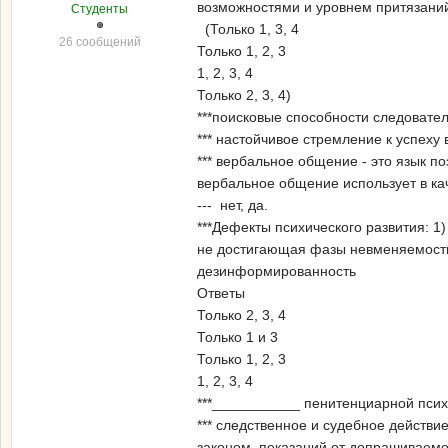
возможностями и уровнем притязаний
Студенты
(Только 1, 3, 4
26 сообщений
Только 1, 2, 3
1, 2, 3, 4
Только 2, 3, 4)
***поисковые способности следователя
*** настойчивое стремление к успеху
*** вербальное общение - это язык п
вербальное общение использует в ка
--- нет, да.
***Дефекты психического развития: 1
не достигающая фазы невменяемости;
дезинформированность
Ответы
Только 2, 3, 4
Только 1 и 3
Только 1, 2, 3
1, 2, 3, 4
***___________ пенитенциарной псих
*** следственное и судебное действ
законом, показаний от допрашиваемо