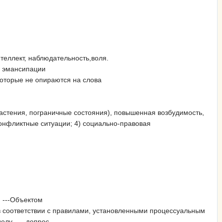
нтеллект, наблюдательность,воля.
-- эмансипации
которые не опираются на слова
растения, пограничные состояния), повышенная возбудимость,
онфликтные ситуации; 4) социально-правовая
 ---Объектом
в соответствии с правилами, установленными процессуальным
елу --- допрос