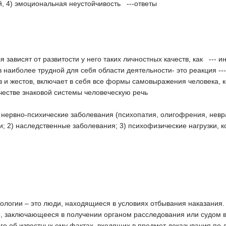
, 4) эмоциональная неустойчивость ---ответы
 зависят от развитости у него таких личностных качеств, как --- и
 в наиболее трудной для себя области деятельности- это реакция -
оз и жестов, включает в себя все формы самовыражения человека, 
честве знаковой системы человеческую речь
) нервно-психические заболевания (психопатия, олигофрения, нев
 2) наследственные заболевания; 3) психофизические нагрузки, к
ологии – это люди, находящиеся в условиях отбывания наказания.
ие, заключающееся в получении органом расследования или судом 
го об известных ему фактах, входящих в предмет доказывания по д