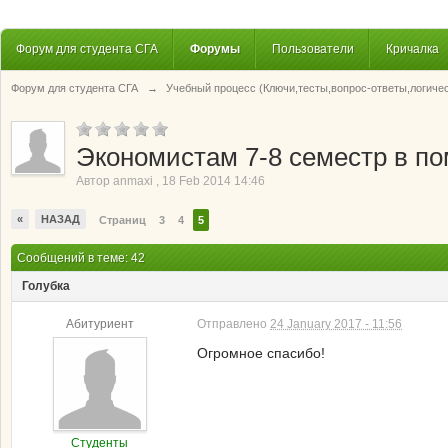
Форум для студента СГА
Форумы
Пользователи
Кричалка
Форум для студента СГА
→
Учебный процесс (Ключи,тесты,вопрос-ответы,логиче
Экономистам 7-8 семестр в п
Автор
anmaxi
,
18 Feb 2014 14:46
«
НАЗАД
Страниц
3
4
5
Сообщений в теме: 42
Голубка
Абитуриент
Отправлено
24 January 2017 - 11:56
Огромное спасибо!
Студенты