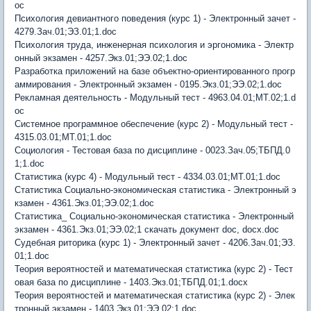
oc
Психология девиантного поведения (курс 1) - Электронный зачет -
4279.Зач.01;ЭЗ.01;1.doc
Психология труда, инженерная психология и эргономика - Электр
онный экзамен - 4257.Экз.01;ЭЭ.02;1.doc
Разработка приложений на базе объектно-ориентированного прогр
аммирования - Электронный экзамен - 0195.Экз.01;ЭЭ.02;1.doc
Рекламная деятельность - Модульный тест - 4963.04.01;МТ.02;1.d
oc
Системное программное обеспечение (курс 2) - Модульный тест -
4315.03.01;МТ.01;1.doc
Социология - Тестовая база по дисциплине - 0023.Зач.05;ТБПД.0
1;1.doc
Статистика (курс 4) - Модульный тест - 4334.03.01;МТ.01;1.doc
Статистика Социально-экономическая статистика - Электронный э
кзамен - 4361.Экз.01;ЭЭ.02;1.doc
Статистика_ Социально-экономическая статистика - Электронный
экзамен - 4361.Экз.01;ЭЭ.02;1 скачать документ doc, docx.doc
Судебная риторика (курс 1) - Электронный зачет - 4206.Зач.01;ЭЗ.
01;1.doc
Теория вероятностей и математическая статистика (курс 2) - Тест
овая база по дисциплине - 1403.Экз.01;ТБПД.01;1.docx
Теория вероятностей и математическая статистика (курс 2) - Элек
тронный экзамен - 1403.Экз.01;ЭЭ.02;1.doc