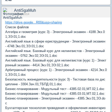
AntiSgaMuh
26 Sep 2014
https://drive.google...R00&usp=sharing
Список файлов
Алгебра и геометрия (курс 3) - Электронный экзамен - 4188.Экз.0
1;ЭЭ.01;1.doc
Английский язык в сфере юриспруденции - Электронный экзамен
- 4748.Экз.01;ЭЭ.01;1.doc
Английский язык. Базовый курс для нелингвистов - Электронный
экзамен - 0762.Экз.02;ЭЭ.01;1.doc
Английский язык. Базовый курс для нелингвистов (курс 1) - Элект
ронный экзамен - 4414.Экз.01;ЭЭ.02;1.doc
Арбитражный процесс (курс 1) - Электронный экзамен - 4214.Экз.0
1;ЭЭ.01;1.doc
Безопасность жизнедеятельности (курс 3) - Тестовая база по дис
циплине - 3304.Зач.01;ТБПД.01;1.doc
Бизнес-планирование - Модульный тест - 4385.02.01;МТ.02;1.doc
Бизнес-планирование - Модульный тест - 4385.03.01;МТ.02;1.doc
Бизнес-планирование - Электронный экзамен - 4385.Экз.01;ЭЭ.do
c
Бухгалтерская технология проведения и оформления инвентариз