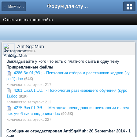
Форум для студента СГА
← Могу помочь
Ответы с платного сайта
AntiSgaMuh
14 Jan 2014
Выкладывайте у кого что есть с платного сайта в одну тему
Прикрепленные файлы
4286.Зо.01;ЭЗ.; - Психология отбора и расстановки кадров (ку
рс 1).doc
(64К)
Количество загрузок:: 217
4281.Экз.01;ЭЭ.; - Психология развивающего обучения (курс
1).doc
(81К)
Количество загрузок:: 212
4275.Экз.01;ЭЭ.; - Методика преподавания психологии в сред
них учебных заведениях.doc
(90.5К)
Количество загрузок:: 227
Сообщение отредактировал AntiSgaMuh: 26 September 2014 - 1
0:46