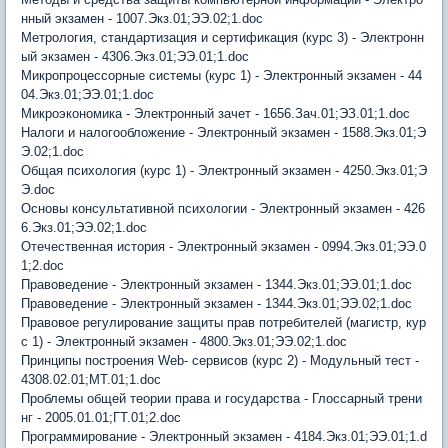
нный экзамен - 1007.Экз.01;ЭЭ.02;1.doc
Метрология, стандартизация и сертификация (курс 3) - Электронн
ый экзамен - 4306.Экз.01;ЭЭ.01;1.doc
Микропроцессорные системы (курс 1) - Электронный экзамен - 44
04.Экз.01;ЭЭ.01;1.doc
Микроэкономика - Электронный зачет - 1656.Зач.01;ЭЗ.01;1.doc
Налоги и налогообложение - Электронный экзамен - 1588.Экз.01;Э
Э.02;1.doc
Общая психология (курс 1) - Электронный экзамен - 4250.Экз.01;Э
Э.doc
Основы консультативной психологии - Электронный экзамен - 426
6.Экз.01;ЭЭ.02;1.doc
Отечественная история - Электронный экзамен - 0994.Экз.01;ЭЭ.0
1;2.doc
Правоведение - Электронный экзамен - 1344.Экз.01;ЭЭ.01;1.doc
Правоведение - Электронный экзамен - 1344.Экз.01;ЭЭ.02;1.doc
Правовое регулирование защиты прав потребителей (магистр, кур
с 1) - Электронный экзамен - 4800.Экз.01;ЭЭ.02;1.doc
Принципы построения Web- сервисов (курс 2) - Модульный тест -
4308.02.01;МТ.01;1.doc
Проблемы общей теории права и государства - Глоссарный трени
нг - 2005.01.01;ГТ.01;2.doc
Программирование - Электронный экзамен - 4184.Экз.01;ЭЭ.01;1.d