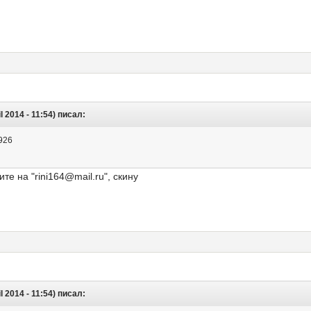
2014 - 11:54) писал:
926
те на "rini164@mail.ru", скину
2014 - 11:54) писал: