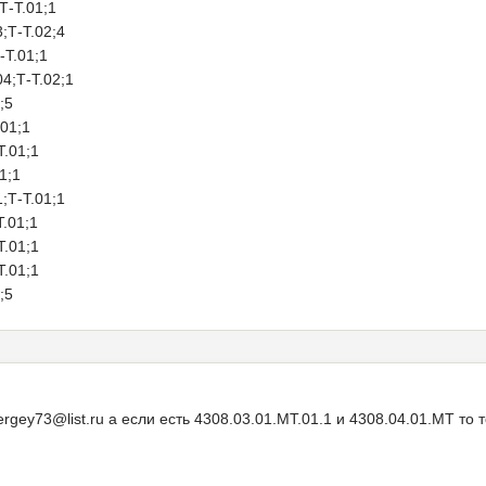
-Т.01;1
Т-Т.02;4
Т.01;1
;Т-Т.02;1
;5
01;1
.01;1
1;1
Т-Т.01;1
.01;1
.01;1
.01;1
;5
ergey73@list.ru а если есть 4308.03.01.МТ.01.1 и 4308.04.01.МТ то 