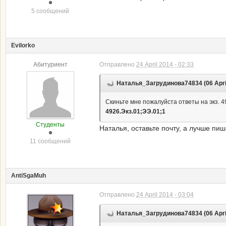
5 сообщений
Evilorko
Абитуриент
Отправлено
24 April 2014 - 02:33
Наталья_Загрудинова74834 (06 April 
Скиньте мне пожалуйста ответы на экз. 4
4926.Экз.01;ЭЭ.01;1
Студенты
Наталья, оставьте почту, а лучше пиши
11 сообщений
AntiSgaMuh
Отправлено
24 April 2014 - 03:04
Наталья_Загрудинова74834 (06 April 