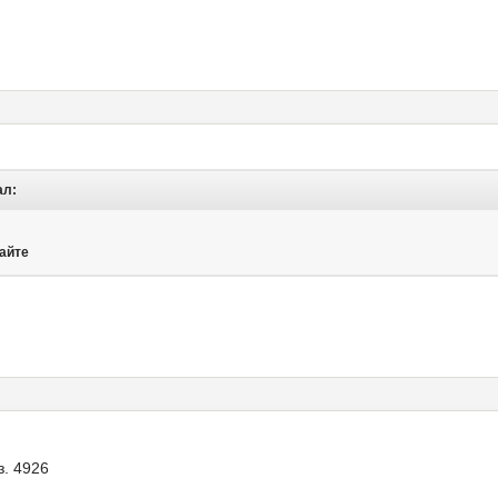
ал:
дайте
з. 4926