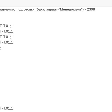
авлению подготовки (бакалавриат-"Менеджмент") - 2398
-Т.01;1
-Т.01;1
-Т.01;1
-Т.01;1
;1
-Т.01;1