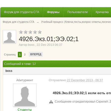
Форум для студента СГА
Форумы
Пользователи
Кричалка
Форум для студента СГА
→
Учебный процесс (Ключи,тесты,вопрос-ответы,логиче
4926.Экз.01;ЭЭ.02;1
Автор
boss
,
22 Dec 2013 06:37
ВПЕРЕД
Страниц
1
2
Сообщений в теме: 12
boss
Абитуриент
Отправлено
22 December 2013 - 06:37
4926.Экз.01;ЭЭ.02;1 если есть от
Сообщение отредактировал СкрепкА: 2
Студенты