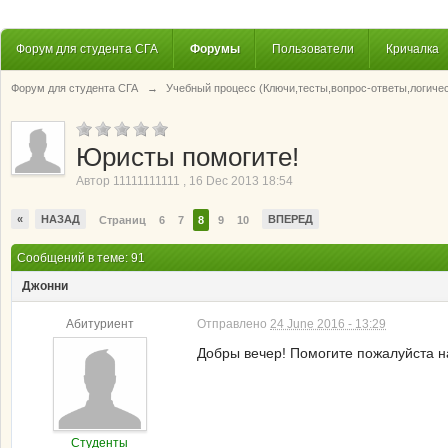
Форум для студента СГА
Форумы
Пользователи
Кричалка
Форум для студента СГА
→
Учебный процесс (Ключи,тесты,вопрос-ответы,логиче
Юристы помогите!
Автор
11111111111
,
16 Dec 2013 18:54
«
НАЗАД
ВПЕРЕД
Страниц
6
7
8
9
10
Сообщений в теме: 91
Джонни
Абитуриент
Отправлено
24 June 2016 - 13:29
Добры вечер! Помогите пожалуйста на
Студенты