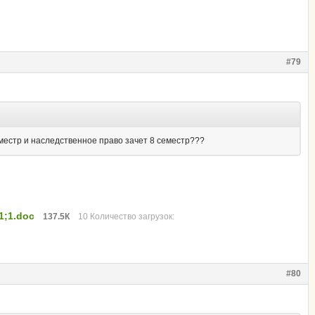
#79
местр и наследственное право зачет 8 семестр???
1;1.doc
137.5К
10 Количество загрузок:
#80