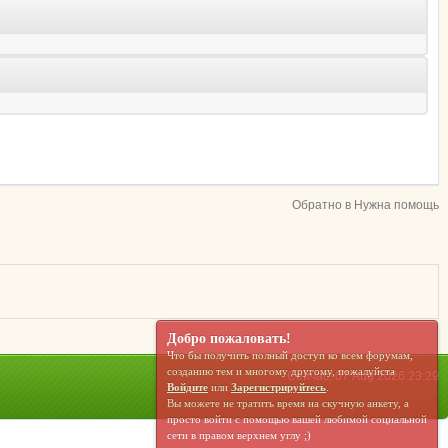
Обратно в Нужна помощь
Добро пожаловать!
Что бы получить полный доступ ко всем форумам,
созданию тем и многому другому, пожалуйста
Сейчас: 07 Aug 2026 23:29
Войдите
или
Зарегистрируйтесь
.
Вы можете не тратить время на скучную анкету, а
просто войти с помощью вашей любимой социальной
сети в правом верхнем углу ;)