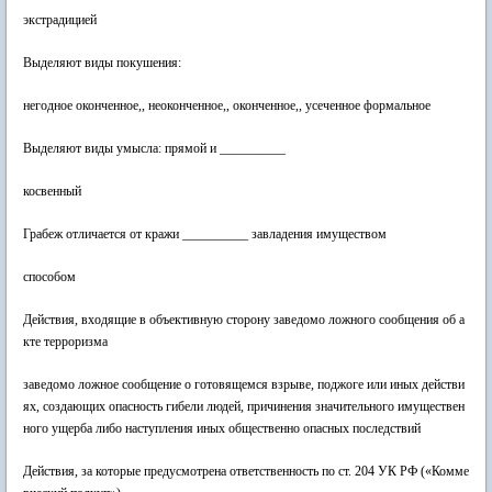
экстрадицией
Выделяют виды покушения:
негодное оконченное,, неоконченное,, оконченное,, усеченное формальное
Выделяют виды умысла: прямой и __________
косвенный
Грабеж отличается от кражи __________ завладения имуществом
способом
Действия, входящие в объективную сторону заведомо ложного сообщения об а
кте терроризма
заведомо ложное сообщение о готовящемся взрыве, поджоге или иных действи
ях, создающих опасность гибели людей, причинения значительного имуществен
ного ущерба либо наступления иных общественно опасных последствий
Действия, за которые предусмотрена ответственность по ст. 204 УК РФ («Комме