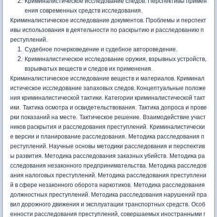
Криминалистическое исследование следов. Перспективы примен
ения современных средств исследования.
Криминалистическое исследование документов. Проблемы и перспект
ивы использования в деятельности по раскрытию и расследованию п
реступлений.
Судебное почерковедение и судебное автороведение.
Криминалистическое исследование оружия, взрывных устройств,
взрывчатых веществ и следов их применения.
Криминалистическое исследование веществ и материалов.
Криминал
истическое исследование запаховых следов.
Концептуальные положе
ния криминалистической тактики. Категории криминалистической такт
ики.
Тактика осмотра и освидетельствования.
Тактика допроса и прове
рки показаний на месте.
Тактическое решение.
Взаимодействие участ
ников раскрытия и расследования преступлений.
Криминалистически
е версии и планирование расследования.
Методика расследования п
реступлений. Научные основы методики расследования и перспектив
ы развития.
Методика расследования заказных убийств.
Методика ра
сследования незаконного предпринимательства.
Методика расследов
ания налоговых преступлений.
Методика расследования преступлени
й в сфере незаконного оборота наркотиков.
Методика расследования
должностных преступлений.
Методика расследования нарушений пра
вил дорожного движения и эксплуатации транспортных средств.
Особ
енности расследования преступлений, совершаемых иностранными г