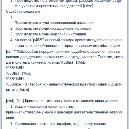
Производство по уголовным делам, рассматриваемым судо
м с участием присяжных заседателей.[/size]
Судебное следствие.
Производство в суде апелляционной инстанции.
Производство в суде кассационной инстанции.
Производство в суде надзорной инстанции.
<a name="p4639">
Особый порядок принятия судебного решени
я
при согласии обвиняемого с предъявленным ему обвинением
[url=""%5DОсобый порядок принятия судебного решения при закл
ючении досудебного соглашения о сотрудничестве Понятие, мето
ды и система криминалистики.%5Blist=1%5D
%5B*%5D
%5Blist=1%5D
%5B*%5D
%5Bsize="3"]Теория криминалистической идентификации и диагн
остики.[/size]
[/list] [/list]
Криминалистическое учение о механизме преступления.
Задачи и принципы криминалистики.
Криминалистическое учение о фиксации доказательственной информ
ации.
Криминалистическая фотография, видео- и звукозапись.