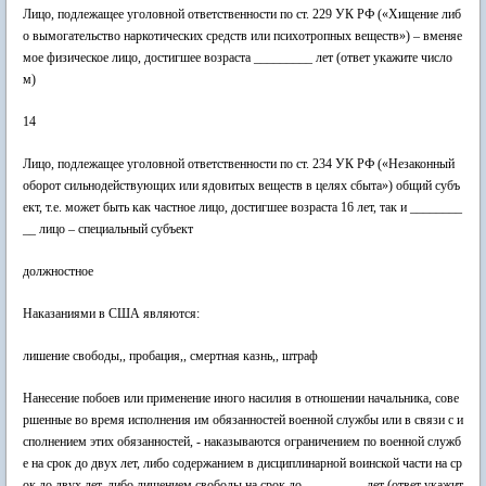
Лицо, подлежащее уголовной ответственности по ст. 229 УК РФ («Хищение либ
о вымогательство наркотических средств или психотропных веществ») – вменяе
мое физическое лицо, достигшее возраста _________ лет (ответ укажите число
м)
14
Лицо, подлежащее уголовной ответственности по ст. 234 УК РФ («Незаконный
оборот сильнодействующих или ядовитых веществ в целях сбыта») общий субъ
ект, т.е. может быть как частное лицо, достигшее возраста 16 лет, так и ________
__ лицо – специальный субъект
должностное
Наказаниями в США являются:
лишение свободы,, пробация,, смертная казнь,, штраф
Нанесение побоев или применение иного насилия в отношении начальника, сове
ршенные во время исполнения им обязанностей военной службы или в связи с и
сполнением этих обязанностей, - наказываются ограничением по военной служб
е на срок до двух лет, либо содержанием в дисциплинарной воинской части на ср
ок до двух лет, либо лишением свободы на срок до _________ лет (ответ укажит