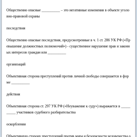
Общественно опасные __________ – это негативные изменения в объекте уголо
вно-правовой охраны
последствия
Общественно опасные последствия, предусмотренные в ч. 1 ст. 286 УК РФ («Пр
евышение должностных полномочий») - существенное нарушение прав и законн
ых интересов граждан или __________
организаций
Объективная сторона преступлений против личной свободы совершается в фор
ме __________
действия
Объективная сторона ст. 297 УК РФ («Неуважение к суду») выражается в _____
_____ участников судебного разбирательства
оскорблении
Объективную сторону преступлений против мира и безопасности человечества о