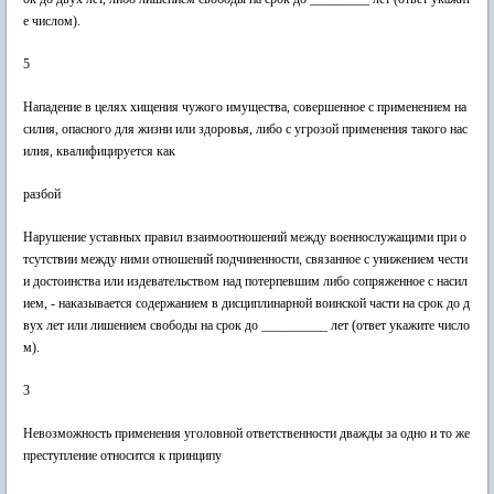
е числом).
5
Нападение в целях хищения чужого имущества, совершенное с применением на
силия, опасного для жизни или здоровья, либо с угрозой применения такого нас
илия, квалифицируется как
разбой
Нарушение уставных правил взаимоотношений между военнослужащими при о
тсутствии между ними отношений подчиненности, связанное с унижением чести
и достоинства или издевательством над потерпевшим либо сопряженное с насил
ием, - наказывается содержанием в дисциплинарной воинской части на срок до д
вух лет или лишением свободы на срок до __________ лет (ответ укажите число
м).
3
Невозможность применения уголовной ответственности дважды за одно и то же
преступление относится к принципу