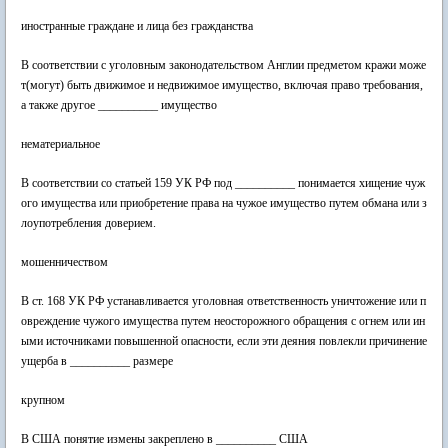
иностранные граждане и лица без гражданства
В соответствии с уголовным законодательством Англии предметом кражи може
т(могут) быть движимое и недвижимое имущество, включая право требования,
а также другое __________ имущество
нематериальное
В соответствии со статьей 159 УК РФ под __________ понимается хищение чуж
ого имущества или приобретение права на чужое имущество путем обмана или з
лоупотребления доверием.
мошенничеством
В ст. 168 УК РФ устанавливается уголовная ответственность уничтожение или п
овреждение чужого имущества путем неосторожного обращения с огнем или ин
ыми источниками повышенной опасности, если эти деяния повлекли причинение
ущерба в __________ размере
крупном
В США понятие измены закреплено в __________ США