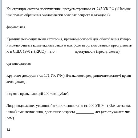
Конструкция состава преступления, предусмотренного ст. 247 УК РФ («Наруше
ние правил обращения экологически опасных веществ и отходов»)
формальная
Криминально-социальная категория, правовой основой для обособления которо
й можно считать комплексный Закон о контроле за организованной преступность
ю в США 1970 г. (RICO), - это __________ преступность (преступления)
организованная
Крупным доходом в ст. 171 УК РФ («Незаконное предпринимательство») призн
ается доход,
в сумме превышающей 250 тыс. рублей
Лицо, подлежащее уголовной ответственности по ст. 206 УК РФ («Захват залож
ника») вменяемое лицо, достигшее возраста __________ лет (ответ укажите чис
лом)
14