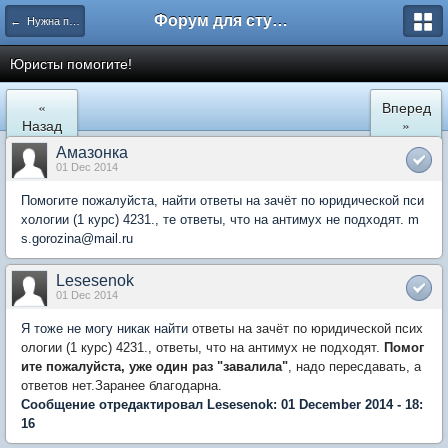
Форум для студента СГА
← Нужна помощь
Юристы помогите!
«
Вперед
Назад
»
Амазонка
01 Dec 2014
Помогите пожалуйста, найти ответы на зачёт по юридической пси
хологии (1 курс) 4231., те ответы, что на антимух не подходят. m
s.gorozina@mail.ru
Lesesenok
01 Dec 2014
Я тоже не могу никак найти
ответы на зачёт по юридической псих
ологии (1 курс) 4231., ответы, что на антимух не подходят.
Помог
ите пожалуйста, уже один раз "завалила"
, надо пересдавать, а
ответов нет.Заранее благодарна.
Сообщение отредактировал Lesesenok: 01 December 2014 - 18:
16