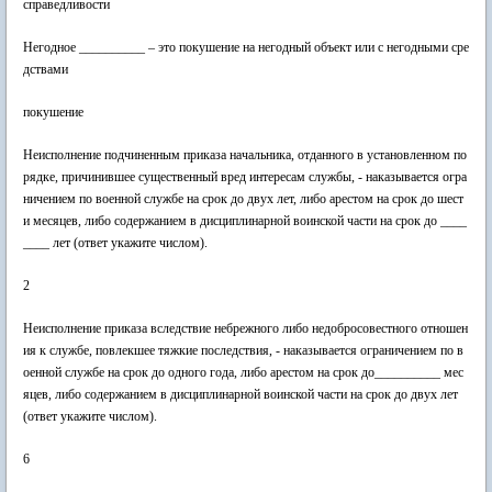
справедливости
Негодное __________ – это покушение на негодный объект или с негодными сре
дствами
покушение
Неисполнение подчиненным приказа начальника, отданного в установленном по
рядке, причинившее существенный вред интересам службы, - наказывается огра
ничением по военной службе на срок до двух лет, либо арестом на срок до шест
и месяцев, либо содержанием в дисциплинарной воинской части на срок до ____
____ лет (ответ укажите числом).
2
Неисполнение приказа вследствие небрежного либо недобросовестного отношен
ия к службе, повлекшее тяжкие последствия, - наказывается ограничением по в
оенной службе на срок до одного года, либо арестом на срок до__________ мес
яцев, либо содержанием в дисциплинарной воинской части на срок до двух лет
(ответ укажите числом).
6