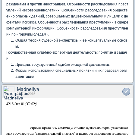
ражданами и против иностранцев.
Особенности расследования прест
уплений несовершеннолетних.
Особенности расследования обществ
енно опасных деяний, совершаемых душевнобольными и лицами с де
фектами психики.
Особенности расследования преступлений в сфере
компьютерной информации.
Особенности расследования преступлен
ий по «горячим следам».
Общая теория судебной экспертизы и ее концептуальные основ
ы.
Государственная судебно-экспертная деятельность: понятие и задач
и.
Принципы государственной судебно-экспертной деятельности.
Формы использования специальных понятий и их правовая регл
аментация.
Madneliya
27 Feb 2015
4216.Экз.01;ЭЭ.02;1
__________ — отрасль права, т.е. система уголовно-правовых норм, установлен
ных государством (законодательной властью) в целях регулирования и охраны о