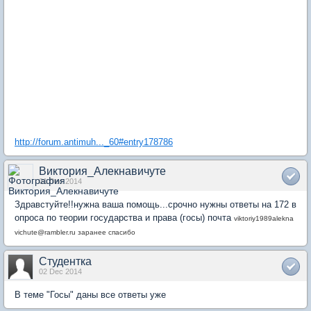
http://forum.antimuh..._60#entry178786
Виктория_Алекнавичуте
01 Dec 2014
Здравстуйте!!нужна ваша помощь...срочно нужны ответы на 172 в
опроса по теории государства и права (госы) почта
viktoriy1989alekna
vichute@rambler.ru заранее спасибо
Студентка
02 Dec 2014
В теме "Госы" даны все ответы уже