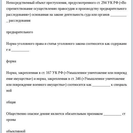
Непосредственный объект преступления, предусмотренного ст. 294 УК РФ («Во
спрепятствование осуществлению правосудия и производству предварительного
расследования») основанная на законе деятельность суда или органов _________
_ расследования
предварительного
Норма уголовного права и статья уголовного закона соотносятся как содержани
е и __________
форма
Норма, закрепленная в ст. 167 УК РФ («Умышленное уничтожение или поврежд
ение имущества») и норма, закрепленная в ст. 346 («Умышленное уничтожение
или повреждение военного имущества») соотносятся как __________ к специаль
ной
общая
Общественно опасное деяние является обязательным признаком __________ ст
ороны
объективной