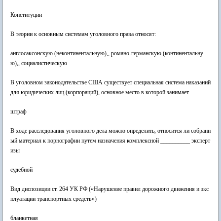
Конституции
В теории к основным системам уголовного права относят:
англосаксонскую (неконтинентальную),, романо-германскую (континентальну
ю),, социалистическую
В уголовном законодательстве США существует специальная система наказаний
для юридических лиц (корпораций), основное место в которой занимает
штраф
В ходе расследования уголовного дела можно определить, относится ли собранн
ый материал к порнографии путем назначения комплексной __________ эксперт
изы
судебной
Вид диспозиции ст. 264 УК РФ («Нарушение правил дорожного движения и экс
плуатации транспортных средств»)
бланкетная