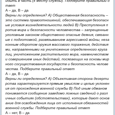
ибыть в часть (к месту службы). Подберите правильный о
твет
А – да, В – да
Верны ли определения? А) Общественная безопасность –
это система правоотношений, обеспечивающая безопасн
ые условия жизнедеятельности людей В) Преступления п
ротив мира и безопасности человечества – запрещенные
уголовным законом общественно опасные деяния, связанн
ые с подготовкой, развязыванием агрессивной войны, неза
конным оборотом оружия массового поражения, действия
ми, направленными на уничтожение определенного круга
лиц, уничтожением растительного мира, наемничеством
и совершением иных действий, посягающих на основы мир
ного сосуществования государств и безопасность челове
чества. Подберите правильный ответ
А – да, В – да
Верны ли определения? А) Объективная сторона дезерти
рства характеризуется прямым умыслом и целью уклонен
ия от прохождения военной службы В) Под иным обманом
понимается сообщение заведомо ложных сведений о разл
ичных событиях (обстоятельствах), которые дают основ
ание для освобождения лица от исполнения обязанностей
военной службы. Подберите правильный ответ
А – нет, В – да