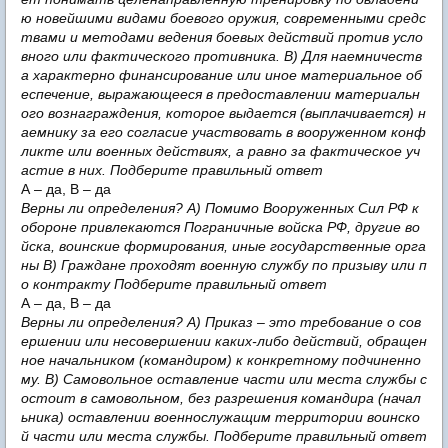
ю новейшими видами боевого оружия, современными средс
твами и методами ведения боевых действий против усло
вного или фактического противника. В) Для наемничеств
а характерно финансирование или иное материальное об
еспечение, выражающееся в предоставлении материальн
ого вознаграждения, которое выдается (выплачивается) н
аемнику за его согласие участвовать в вооруженном конф
ликте или военных действиях, а равно за фактическое уч
астие в них. Подберите правильный ответ
А – да, В – да
Верны ли определения? А) Помимо Вооруженных Сил РФ к
обороне привлекаются Пограничные войска РФ, другие во
йска, воинские формирования, иные государственные орга
ны В) Граждане проходят военную службу по призыву или п
о контракту Подберите правильный ответ
А – да, В – да
Верны ли определения? А) Приказ – это требование о сов
ершении или несовершении каких-либо действий, обращен
ное начальником (командиром) к конкретному подчиненно
му. В) Самовольное оставление части или места службы с
остоит в самовольном, без разрешения командира (начал
ьника) оставлении военнослужащим территории воинско
й части или места службы. Подберите правильный ответ