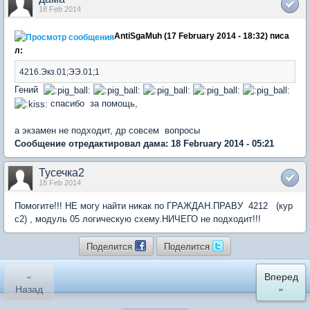
18 Feb 2014
AntiSgaMuh (17 February 2014 - 18:32) писа
л:
4216.Экз.01;ЭЭ.01;1
Гений
спасибо за помощь,
а экзамен не подходит, др совсем вопросы
Сообщение отредактировал дама: 18 February 2014 - 05:21
Тусечка2
18 Feb 2014
Помогите!!! НЕ могу найти никак по ГРАЖДАН.ПРАВУ 4212 (кур
с2) , модуль 05 логическую схему.НИЧЕГО не подходит!!!
Поделится
Поделится
«
Вперед
Назад
»