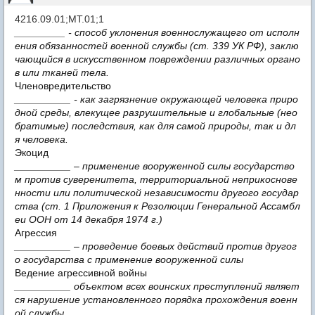
4216.09.01;МТ.01;1
_________ - способ уклонения военнослужащего от исполн
ения обязанностей военной службы (ст. 339 УК РФ), заклю
чающийся в искусственном повреждении различных органо
в или тканей тела.
Членовредительство
__________ - как загрязнение окружающей человека приро
дной среды, влекущее разрушительные и глобальные (нео
братимые) последствия, как для самой природы, так и дл
я человека.
Экоцид
__________ – применение вооруженной силы государство
м против суверенитета, территориальной неприкоснове
нности или политической независимости другого государ
ства (ст. 1 Приложения к Резолюции Генеральной Ассамбл
еи ООН от 14 декабря 1974 г.)
Агрессия
__________ – проведение боевых действий против другог
о государства с применение вооруженной силы
Ведение агрессивной войны
__________ объектом всех воинских преступлений являет
ся нарушение установленного порядка прохождения военн
ой службы