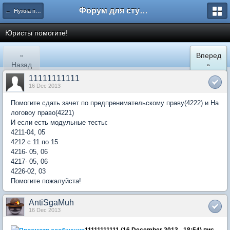
Форум для студента СГА
← Нужна помощь
Юристы помогите!
«
Вперед
Назад
»
11111111111
16 Dec 2013
Помогите сдать зачет по предпренимательскому праву(4222) и На
логовоу право(4221)
И если есть модульные тесты:
4211-04, 05
4212 с 11 по 15
4216- 05, 06
4217- 05, 06
4226-02, 03
Помогите пожалуйста!
AntiSgaMuh
16 Dec 2013
11111111111 (16 December 2013 - 18:54) пис