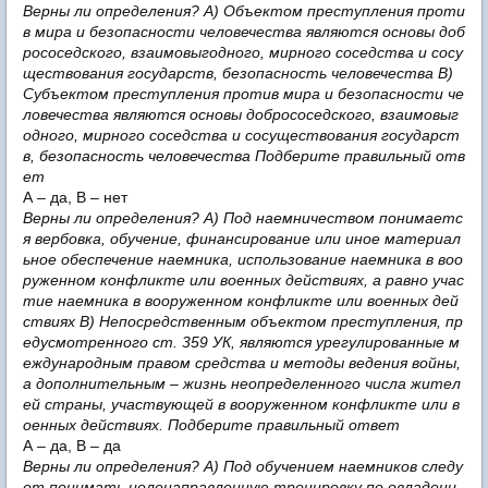
Верны ли определения? А) Объектом преступления проти
в мира и безопасности человечества являются основы доб
рососедского, взаимовыгодного, мирного соседства и сосу
ществования государств, безопасность человечества В)
Субъектом преступления против мира и безопасности че
ловечества являются основы добрососедского, взаимовыг
одного, мирного соседства и сосуществования государст
в, безопасность человечества Подберите правильный отв
ет
А – да, В – нет
Верны ли определения? А) Под наемничеством понимаетс
я вербовка, обучение, финансирование или иное материал
ьное обеспечение наемника, использование наемника в воо
руженном конфликте или военных действиях, а равно учас
тие наемника в вооруженном конфликте или военных дей
ствиях В) Непосредственным объектом преступления, пр
едусмотренного ст. 359 УК, являются урегулированные м
еждународным правом средства и методы ведения войны,
а дополнительным – жизнь неопределенного числа жител
ей страны, участвующей в вооруженном конфликте или в
оенных действиях. Подберите правильный ответ
А – да, В – да
Верны ли определения? А) Под обучением наемников следу
ет понимать целенаправленную тренировку по овладени