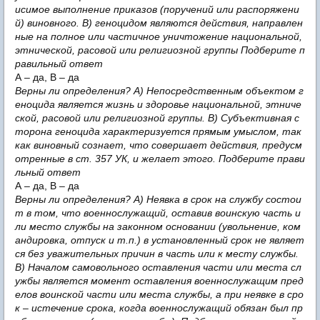
исимое выполнение приказов (поручений или распоряжени
й) виновного. В) геноцидом являются действия, направлен
ные на полное или частичное уничтожение национальной,
этнической, расовой или религиозной группы Подберите п
равильный ответ
А – да, В – да
Верны ли определения? А) Непосредственным объектом г
еноцида является жизнь и здоровье национальной, этниче
ской, расовой или религиозной группы. В) Субъективная с
торона геноцида характеризуется прямым умыслом, так
как виновный сознает, что совершает действия, предусм
отренные в ст. 357 УК, и желает этого. Подберите прави
льный ответ
А – да, В – да
Верны ли определения? А) Неявка в срок на службу состои
т в том, что военнослужащий, оставив воинскую часть и
ли место службы на законном основании (увольнение, ком
андировка, отпуск и т.п.) в установленный срок не являет
ся без уважительных причин в часть или к месту службы.
В) Началом самовольного оставления части или места сл
ужбы является момент оставления военнослужащим пред
елов воинской части или места службы, а при неявке в сро
к – истечение срока, когда военнослужащий обязан был пр