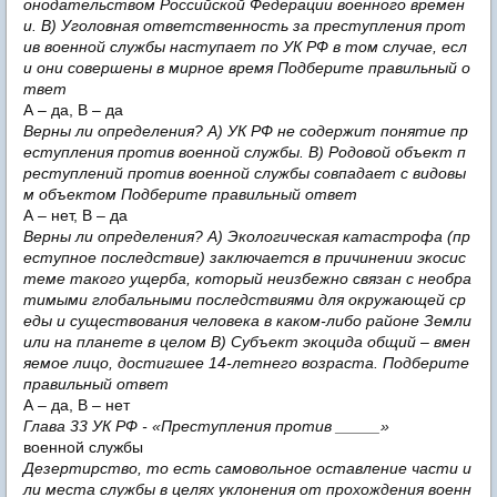
онодательством Российской Федерации военного времен
и. В) Уголовная ответственность за преступления прот
ив военной службы наступает по УК РФ в том случае, есл
и они совершены в мирное время Подберите правильный о
твет
А – да, В – да
Верны ли определения? А) УК РФ не содержит понятие пр
еступления против военной службы. В) Родовой объект п
реступлений против военной службы совпадает с видовы
м объектом Подберите правильный ответ
А – нет, В – да
Верны ли определения? А) Экологическая катастрофа (пр
еступное последствие) заключается в причинении экосис
теме такого ущерба, который неизбежно связан с необра
тимыми глобальными последствиями для окружающей ср
еды и существования человека в каком-либо районе Земли
или на планете в целом В) Субъект экоцида общий – вмен
яемое лицо, достигшее 14-летнего возраста. Подберите
правильный ответ
А – да, В – нет
Глава 33 УК РФ - «Преступления против _____»
военной службы
Дезертирство, то есть самовольное оставление части и
ли места службы в целях уклонения от прохождения военн