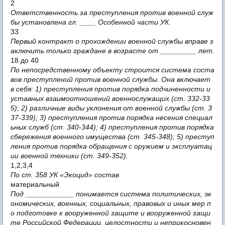
2
Ответственность за преступления против военной служ
бы установлена гл. ____ Особенной части УК.
33
Первый контракт о прохождении военной службы вправе з
аключить только граждане в возрасте от _________ лет.
18 до 40
По непосредственному объекту строится система соста
вов преступлений против военной службы. Она включает
в себя: 1) преступления против порядка подчиненности и
уставных взаимоотношений военнослужащих (ст. 332-33
5); 2) различные виды уклонения от военной службы (ст. 3
37-339); 3) преступления против порядка несения специал
ьных служб (ст. 340-344); 4) преступления против порядка
сбережения военного имущества (ст. 345-348); 5) преступ
ления против порядка обращения с оружием и эксплуатац
ии военной техники (ст. 349-352).
1,2,3,4
По ст. 358 УК «Экоцид» состав
материальный
Под ____________ понимается система политических, эк
ономических, военных, социальных, правовых и иных мер п
о подготовке к вооруженной защите и вооруженной защи
те Российской Федерации, целостности и неприкосновен