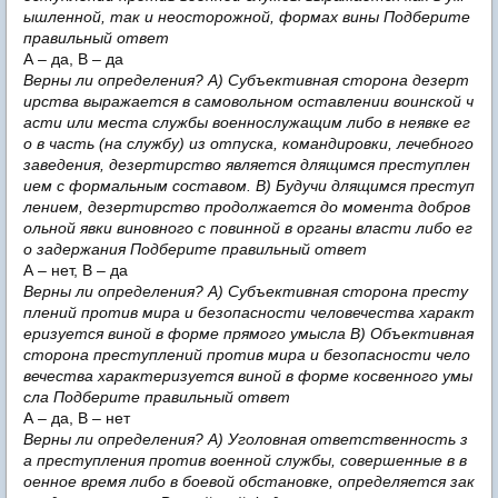
ышленной, так и неосторожной, формах вины Подберите
правильный ответ
А – да, В – да
Верны ли определения? А) Субъективная сторона дезерт
ирства выражается в самовольном оставлении воинской ч
асти или места службы военнослужащим либо в неявке ег
о в часть (на службу) из отпуска, командировки, лечебного
заведения, дезертирство является длящимся преступлен
ием с формальным составом. В) Будучи длящимся преступ
лением, дезертирство продолжается до момента добров
ольной явки виновного с повинной в органы власти либо ег
о задержания Подберите правильный ответ
А – нет, В – да
Верны ли определения? А) Субъективная сторона престу
плений против мира и безопасности человечества характ
еризуется виной в форме прямого умысла В) Объективная
сторона преступлений против мира и безопасности чело
вечества характеризуется виной в форме косвенного умы
сла Подберите правильный ответ
А – да, В – нет
Верны ли определения? А) Уголовная ответственность з
а преступления против военной службы, совершенные в в
оенное время либо в боевой обстановке, определяется зак