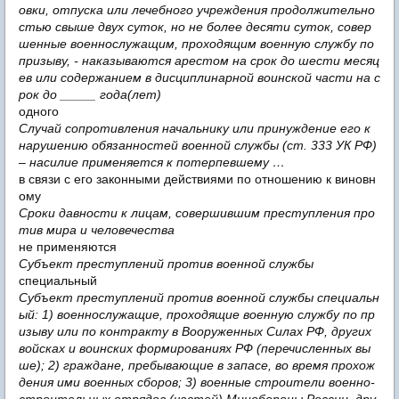
овки, отпуска или лечебного учреждения продолжительно
стью свыше двух суток, но не более десяти суток, совер
шенные военнослужащим, проходящим военную службу по
призыву, - наказываются арестом на срок до шести месяц
ев или содержанием в дисциплинарной воинской части на с
рок до _____ года(лет)
одного
Случай сопротивления начальнику или принуждение его к
нарушению обязанностей военной службы (ст. 333 УК РФ)
– насилие применяется к потерпевшему …
в связи с его законными действиями по отношению к виновн
ому
Сроки давности к лицам, совершившим преступления про
тив мира и человечества
не применяются
Субъект преступлений против военной службы
специальный
Субъект преступлений против военной службы специальн
ый: 1) военнослужащие, проходящие военную службу по пр
изыву или по контракту в Вооруженных Силах РФ, других
войсках и воинских формированиях РФ (перечисленных вы
ше); 2) граждане, пребывающие в запасе, во время прохож
дения ими военных сборов; 3) военные строители военно-
строительных отрядов (частей) Минобороны России, дру