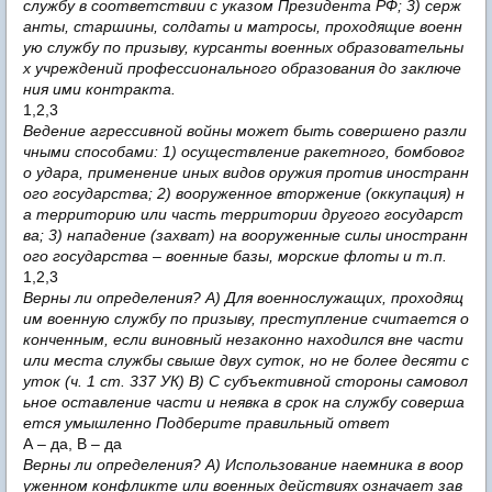
службу в соответствии с указом Президента РФ; 3) серж
анты, старшины, солдаты и матросы, проходящие военн
ую службу по призыву, курсанты военных образовательны
х учреждений профессионального образования до заключе
ния ими контракта.
1,2,3
Ведение агрессивной войны может быть совершено разли
чными способами: 1) осуществление ракетного, бомбовог
о удара, применение иных видов оружия против иностранн
ого государства; 2) вооруженное вторжение (оккупация) н
а территорию или часть территории другого государст
ва; 3) нападение (захват) на вооруженные силы иностранн
ого государства – военные базы, морские флоты и т.п.
1,2,3
Верны ли определения? А) Для военнослужащих, проходящ
им военную службу по призыву, преступление считается о
конченным, если виновный незаконно находился вне части
или места службы свыше двух суток, но не более десяти с
уток (ч. 1 ст. 337 УК) В) С субъективной стороны самовол
ьное оставление части и неявка в срок на службу соверша
ется умышленно Подберите правильный ответ
А – да, В – да
Верны ли определения? А) Использование наемника в воор
уженном конфликте или военных действиях означает зав