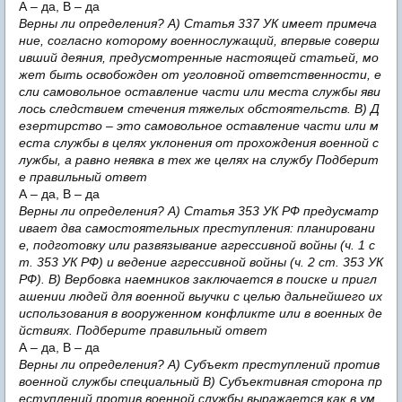
А – да, В – да
Верны ли определения? А) Статья 337 УК имеет примеча
ние, согласно которому военнослужащий, впервые соверш
ивший деяния, предусмотренные настоящей статьей, мо
жет быть освобожден от уголовной ответственности, е
сли самовольное оставление части или места службы яви
лось следствием стечения тяжелых обстоятельств. В) Д
езертирство – это самовольное оставление части или м
еста службы в целях уклонения от прохождения военной с
лужбы, а равно неявка в тех же целях на службу Подберит
е правильный ответ
А – да, В – да
Верны ли определения? А) Статья 353 УК РФ предусматр
ивает два самостоятельных преступления: планировани
е, подготовку или развязывание агрессивной войны (ч. 1 с
т. 353 УК РФ) и ведение агрессивной войны (ч. 2 ст. 353 УК
РФ). В) Вербовка наемников заключается в поиске и пригл
ашении людей для военной выучки с целью дальнейшего их
использования в вооруженном конфликте или в военных де
йствиях. Подберите правильный ответ
А – да, В – да
Верны ли определения? А) Субъект преступлений против
военной службы специальный В) Субъективная сторона пр
еступлений против военной службы выражается как в ум