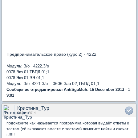
Предпринимательское право (курс 2) - 4222
Модуль: З/о 4222.З/о
0078.Экз.01;ТБПД.01;1
0078.Экз.01;ЭЭ.01;1
0606.Зач.02;ТБПД.01;1
Модуль: З/о 4221.З/о -
Сообщение отредактировал AntiSgaMuh: 16 December 2013 - 1
9:01
Кристина_Тур
04 Jan 2014
подскажите как называется программка которая выдаёт ответы к
тестам (её включают вместе с тестами) помогите найти и скачат
ь!!!!!