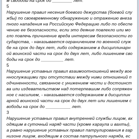
м свободы на срок до ________ лет.
5
Нарушение правил несения боевого дежурства (боевой слу
жбы) по своевременному обнаружению и отражению внеза
пного нападения на Российскую Федерацию либо по обеспе
чению ее безопасности, если это деяние повлекло или мо
гло повлечь причинение вреда интересам безопасности го
сударства, - наказывается ограничением по военной служ
бе на срок до двух лет, либо содержанием в дисциплинарн
ой воинской части на срок до двух лет, либо лишением сво
боды на срок до _________ лет.
5
Нарушение уставных правил взаимоотношений между вое
ннослужащими при отсутствии между ними отношений п
одчиненности, связанное с унижением чести и достоинст
ва или издевательством над потерпевшим либо сопряжен
ное с насилием, - наказывается содержанием в дисциплин
арной воинской части на срок до двух лет или лишением с
вободы на срок до __________ лет.
3
Нарушение уставных правил внутренней службы лицом, вх
одящим в суточный наряд части (кроме караула и вахты),
а равно нарушение уставных правил патрулирования в гар
низоне лицом, входящим в состав патрульного наряда, ес