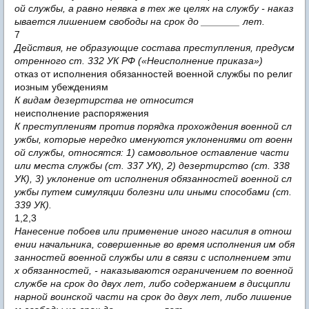
ой службы, а равно неявка в тех же целях на службу - наказ
ывается лишением свободы на срок до _______ лет.
7
Действия, не образующие состава преступления, предусм
отренного ст. 332 УК РФ («Неисполнение приказа»)
отказ от исполнения обязанностей военной службы по религ
иозным убеждениям
К видам дезертирства не относится
неисполнение распоряжения
К преступлениям против порядка прохождения военной сл
ужбы, которые нередко именуются уклонениями от военн
ой службы, относятся: 1) самовольное оставление части
или места службы (ст. 337 УК), 2) дезертирство (ст. 338
УК), 3) уклонение от исполнения обязанностей военной сл
ужбы путем симуляции болезни или иными способами (ст.
339 УК).
1,2,3
Нанесение побоев или применение иного насилия в отнош
ении начальника, совершенные во время исполнения им обя
занностей военной службы или в связи с исполнением эти
х обязанностей, - наказываются ограничением по военной
службе на срок до двух лет, либо содержанием в дисципли
нарной воинской части на срок до двух лет, либо лишение