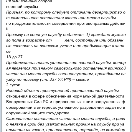
ия ими военных сборов.
военной службы
Признак, по которому следует отличать дезертирство о
т самовольного оставления части или места службы
по продолжительности совершения противоправных действи
й
Призыву на военную службу подлежат: 1) граждане мужско
го пола в возрасте от _____лет, состоящие или обязанн
ые состоять на воинском учете и не пребывающие в запа
се
18 до 27
Продолжительность уклонения от военной службы, котор
ая является признаком самовольного оставления воинской
части или места службы военнослужащим, проходящим сл
ужбу по призыву (ст. 337 УК РФ) – свыше ___
2 суток
Родовой объект преступлений против военной службы
отношения в сфере обеспечения нормальной деятельности
Вооруженных Сил РФ и приравненных к ним вооруженных ф
ормирований в интересах успешного разрешения задач по в
ооруженной защите государства
Самовольное оставление части или места службы, а равн
о неявка в срок без уважительных причин на службу при ув
ольнении из части, при назначении, переводе, из командир