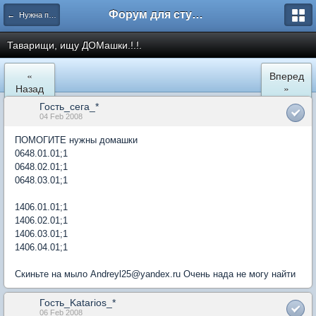
Форум для студента СГА
← Нужна помощь
Таварищи, ищу ДОМашки.!.!.
«
Вперед
Назад
»
Гость_сега_*
04 Feb 2008
ПОМОГИТЕ нужны домашки
0648.01.01;1
0648.02.01;1
0648.03.01;1
1406.01.01;1
1406.02.01;1
1406.03.01;1
1406.04.01;1
Скиньте на мыло Andreyl25@yandex.ru Очень нада не могу найти
Гость_Katarios_*
06 Feb 2008