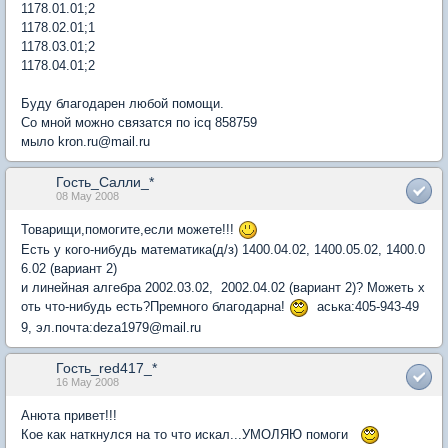
1178.01.01;2
1178.02.01;1
1178.03.01;2
1178.04.01;2
Буду благодарен любой помощи.
Со мной можно связатся по icq 858759
мыло kron.ru@mail.ru
Гость_Салли_*
08 May 2008
Товарищи,помогите,если можете!!!
Есть у кого-нибудь математика(д/з) 1400.04.02, 1400.05.02, 1400.0
6.02 (вариант 2)
и линейная алгебра 2002.03.02, 2002.04.02 (вариант 2)? Можеть х
оть что-нибудь есть?Премного благодарна!
аська:405-943-49
9, эл.почта:deza1979@mail.ru
Гость_red417_*
16 May 2008
Анюта привет!!!
Кое как наткнулся на то что искал...УМОЛЯЮ помоги