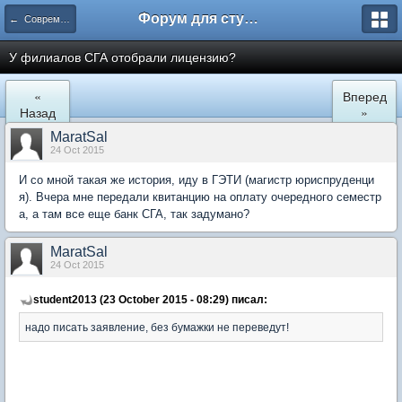
Форум для студента СГА
← Современная Гуманитарная Академия
У филиалов СГА отобрали лицензию?
«
Вперед
Назад
»
MaratSal
24 Oct 2015
И со мной такая же история, иду в ГЭТИ (магистр юриспруденци
я). Вчера мне передали квитанцию на оплату очередного семестр
а, а там все еще банк СГА, так задумано?
MaratSal
24 Oct 2015
student2013 (23 October 2015 - 08:29) писал:
надо писать заявление, без бумажки не переведут!