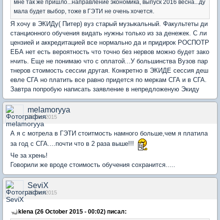
мне так же пришло...направление экономика, выпуск 2016 весна...ду
мала будет выбор, тоже в ГЭТИ не очень хочется.
Я хочу в ЭКИДу( Питер) вуз старый музыкальный. Факультеты ди
станционного обучения видать нужны только из за денежек. С ли
цензией и аккредитацией все нормально да и придирок РОСПОТР
ЕБА нет есть вероятность что точно без нервов можно будет зако
нчить. Еще не понимаю что с оплатой...У большинства Вузов пар
тнеров стоимость сессии другая. Конкретно в ЭКИДЕ сессия деш
евле СГА но платить все равно придется по меркам СГА и в СГА.
Завтра попробую написать заявление в непредложеную Экиду
melamoryya
26 Oct 2015
А я с мотрела в ГЭТИ стоитмость намного больше,чем я платила
за год с СГА....почти что в 2 раза выше!!!
Че за хрень!
Говорили же вроде стоимость обучения сохранится.....
SeviX
26 Oct 2015
klena (26 October 2015 - 00:02) писал: