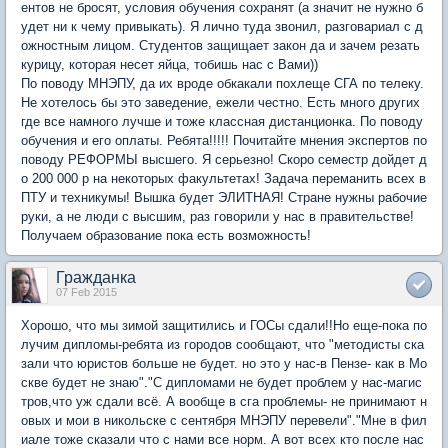
ентов не бросят, условия обучения сохранят (а значит не нужно б
удет ни к чему привыкать). Я лично туда звонил, разговариал с д
ожностным лицом. Студентов защищает закон да и зачем резать
курицу, которая несет яйца, тобишь нас с Вами))
По поводу МНЭПУ, да их вроде обкакали похлеще СГА по телеку.
Не хотелось бы это заведение, ежели честно. Есть много других
где все намного лучше и тоже классная дистанционка. По поводу
обучения и его оплаты. Ребята!!!!! Почитайте мнения экспертов по
поводу РЕФОРМЫ высшего. Я серьезно! Скоро семестр дойдет д
о 200 000 р на некоторых факультетах! Задача переманить всех в
ПТУ и техникумы! Вышка будет ЭЛИТНАЯ! Стране нужны рабочие
руки, а не люди с высшим, раз говорили у нас в правительстве!
Получаем образование пока есть возможность!
Гражданка
07 Feb 2015
Хорошо, что мы зимой защитились и ГОСы сдали!!Но еще-пока по
лучим дипломы-ребята из городов сообщают, что "методисты ска
зали что юристов больше не будет. но это у нас-в Пензе- как в Мо
скве будет не знаю"."С дипломами не будет проблем у нас-магис
тров,что уж сдали всё. А вообще в сга проблемы- не принимают н
овых и мои в никольске с сентября МНЭПУ перевели"."Мне в фил
иале тоже сказали что с нами все норм. А вот всех кто после нас