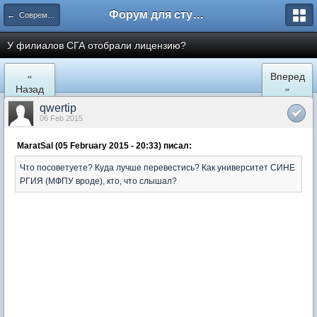
Форум для студента СГА
← Современная Гуманитарная Академия
У филиалов СГА отобрали лицензию?
«
Вперед
Назад
»
qwertip
06 Feb 2015
MaratSal (05 February 2015 - 20:33) писал:
Что посоветуете? Куда лучше перевестись? Как университет СИНЕ
РГИЯ (МФПУ вроде), кто, что слышал?