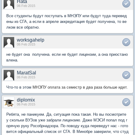
Hata
06 Feb 2015
Все студенты будут поступать в МНЭПУ или будут туда перевед
ены из СГА, а если в апреле аккредитация будет получена, то ве
лком все обратно.
worksgahelp
06 Feb 2015
не будет она получена. если не будет лицензии, а она приостано
влена.
MaratSal
06 Feb 2015
Что-то в этом
МНЭПУ оплата за семестр в два раза больше идет.
diplomix
06 Feb 2015
Ребята, не паникуем. Да, ситуация пока такая. Но вы посмотрите
у скольки ВУЗов уже забрали лицензию. Даже МЭСИ попал под г
орячую руку Рособрнадзора. По поводу куда переведут нас - гото
вится официальный список от СГА. В Минобре заверили, что студ