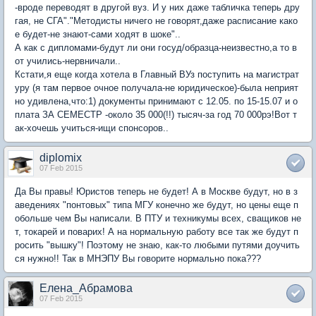
-вроде переводят в другой вуз. И у них даже табличка теперь дру
гая, не СГА"."Методисты ничего не говорят,даже расписание како
е будет-не знают-сами ходят в шоке"..
А как с дипломами-будут ли они госуд/образца-неизвестно,а то в
от учились-нервничали..
Кстати,я еще когда хотела в Главный ВУз поступить на магистрат
уру (я там первое очное получала-не юридическое)-была неприят
но удивлена,что:1) документы принимают с 12.05. по 15-15.07 и о
плата ЗА СЕМЕСТР -около 35 000(!!) тысяч-за год 70 000рэ!Вот т
ак-хочешь учиться-ищи спонсоров..
diplomix
07 Feb 2015
Да Вы правы! Юристов теперь не будет! А в Москве будут, но в з
аведениях "понтовых" типа МГУ конечно же будут, но цены еще п
обольше чем Вы написали. В ПТУ и техникумы всех, сващиков не
т, токарей и поварих! А на нормальную работу все так же будут п
росить "вышку"! Поэтому не знаю, как-то любыми путями доучить
ся нужно!! Так в МНЭПУ Вы говорите нормально пока???
Елена_Абрамова
07 Feb 2015