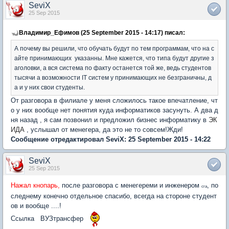
SeviX
25 Sep 2015
Владимир_Ефимов (25 September 2015 - 14:17) писал:
А почему вы решили, что обучать будут по тем программам, что на с
айте принимающих указанны. Мне кажется, что типа будут другие з
аголовки, а вся система по факту останется той же, ведь студентов
тысячи а возможности IT систем у принимающих не безграничны, д
а и у них свои студенты.
От разговора в филиале у меня сложилось такое впечатление, чт
о у них вообще нет понятия куда информатиков засунуть. А два д
ня назад , я сам позвонил и предложил бизнес информатику в
ЭК
ИДА
, услышал от менегера, да это не то совсем!Жди!
Сообщение отредактировал SeviX: 25 September 2015 - 14:22
SeviX
25 Sep 2015
Нажал кнопарь,
после разговора с менегереми и инженером
, по
сга
следнему конечно отдельное спасибо, всегда на стороне студент
ов и вообще ....!
Ссылка ВУЗтрансфер