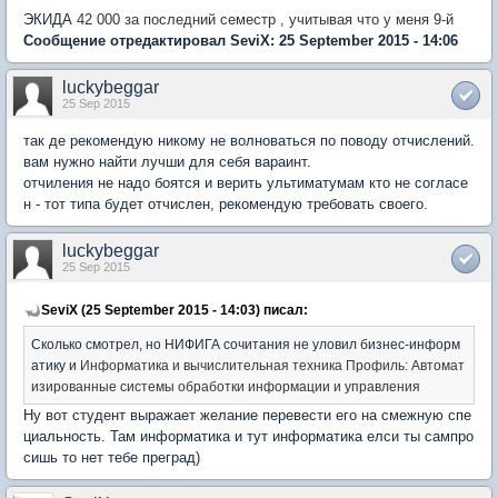
ЭКИДА
42 000 за последний семестр , учитывая что у меня 9-й
Сообщение отредактировал SeviX: 25 September 2015 - 14:06
luckybeggar
25 Sep 2015
так де рекомендую никому не волноваться по поводу отчислений.
вам нужно найти лучши для себя вараинт.
отчиления не надо боятся и верить ультиматумам кто не согласе
н - тот типа будет отчислен, рекомендую требовать своего.
luckybeggar
25 Sep 2015
SeviX (25 September 2015 - 14:03) писал:
Сколько смотрел, но НИФИГА сочитания не уловил бизнес-информ
атику и
Информатика и вычислительная техника Профиль: Автомат
изированные системы обработки информации и управления
Ну вот студент выражает желание перевести его на смежную спе
циальность. Там информатика и тут информатика елси ты сампро
сишь то нет тебе преград)