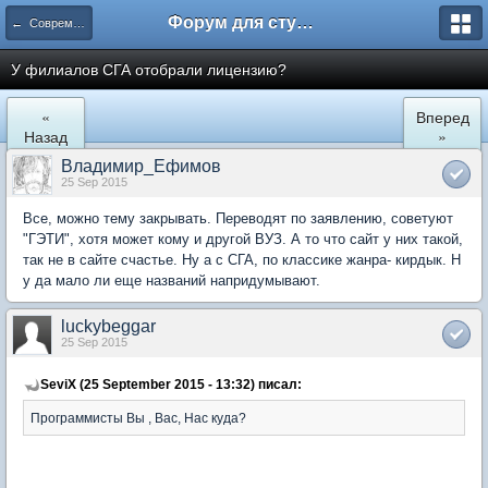
Форум для студента СГА
← Современная Гуманитарная Академия
У филиалов СГА отобрали лицензию?
«
Вперед
Назад
»
Владимир_Ефимов
25 Sep 2015
Все, можно тему закрывать. Переводят по заявлению, советуют
"ГЭТИ", хотя может кому и другой ВУЗ. А то что сайт у них такой,
так не в сайте счастье. Ну а с СГА, по классике жанра- кирдык. Н
у да мало ли еще названий напридумывают.
luckybeggar
25 Sep 2015
SeviX (25 September 2015 - 13:32) писал:
Программисты Вы , Вас, Нас куда?