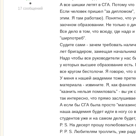
А все шишки летят в СГА. Потому что 
17 сообщений
Если человек пришел "за дипломом", 
этим. Я там работаю). Понятно, что 
заочном образовании. Не только о ди
Все дело в том, что всюду, где надо
"ширпотреб".
Судите сами - зачем требовать налич
лет бригадиром, замещая начальника. 
Надо чтобы все руководители у нас 
у которых высшее образование есть. Г
все кругом бестолочи. Я говорю, что о
У меня к нашей академии тоже претенз
материала - извините. Я, как фанати
"казнить нельзя помиловать" - вы уж
так интересно, что прямо заслушива
А если бы СГА была просто "магазино
наша академия будет идти в ногу со 
студентов уже и на самом деле будет
P. S. На десерт прошу полюбоваться
P. P. S. Любителям троллить, уже рад