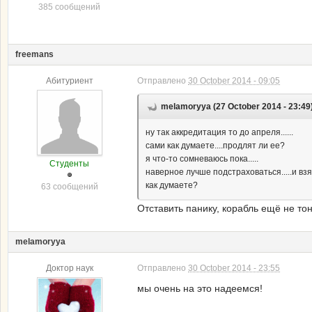
385 сообщений
freemans
Абитуриент
Отправлено
30 October 2014 - 09:05
melamoryya (27 October 2014 - 23:49
ну так аккредитация то до апреля......
сами как думаете....продлят ли ее?
я что-то сомневаюсь пока.....
Студенты
наверное лучше подстраховаться.....и взят
как думаете?
63 сообщений
Отставить панику, корабль ещё не то
melamoryya
Доктор наук
Отправлено
30 October 2014 - 23:55
мы очень на это надеемся!