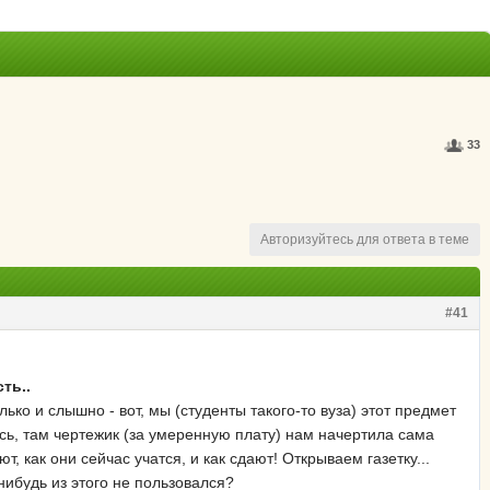
33
Авторизуйтесь для ответа в теме
#41
ть..
ько и слышно - вот, мы (студенты такого-то вуза) этот предмет
ись, там чертежик (за умеренную плату) нам начертила сама
 как они сейчас учатся, и как сдают! Открываем газетку...
-нибудь из этого не пользовался?