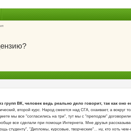
ия
цензию?
з групп ВК, человек ведь реально дело говорит, так как оно ес
ский, второй курс. Народ смеется над СГА, охаивает, а вокруг тол
дмете мы все "согласились на три", тут мы с "преподом" договорил
ообще все сделали при помощи Интернета. Мне друзья рассказывают,
ощь студенту", "Дипломы, курсовые, творческие"... ну, кто хоть чем