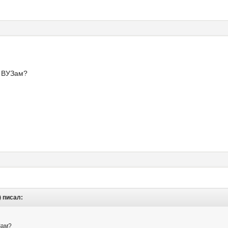
м ВУЗам?
) писал:
Зам?