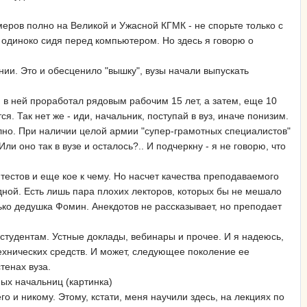
имеров полно на Великой и Ужасной КГМК - не спорьте только с
и одиноко сидя перед компьютером. Но здесь я говорю о
нии. Это и обесценило "вышку", вузы начали выпускать
 в ней проработал рядовым рабочим 15 лет, а затем, еще 10
. Так нет же - иди, начальник, поступай в вуз, иначе понизим.
лно. При наличии целой армии "супер-грамотных специалистов"
ли оно так в вузе и осталось?.. И подчеркну - я не говорю, что
 тестов и еще кое к чему. Но насчет качества преподаваемого
одной. Есть лишь пара плохих лекторов, которых бы не мешало
лько дедушка Фомин. Анекдотов не рассказывает, но преподает
 студентам. Устные доклады, вебинары и прочее. И я надеюсь,
технических средств. И может, следующее поколение ее
тенах вуза.
ых начальниц (картинка)
го и никому. Этому, кстати, меня научили здесь, на лекциях по