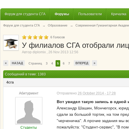
Форум для студента СГА
Форумы
Пользователи
Кричалка
Форум для студента СГА
→
Образование
→
Современная Гуманитарная Академ
6
Голосов
У филиалов СГА отобрали ли
Автор
diplomix
,
26 Nov 2013 12:56
«
НАЗАД
ВПЕРЕД
»
Страниц
3
4
5
6
7
Сообщений в теме: 1383
4сга
Абитуриент
Отправлено
26 October 2014 - 17:28
Вот увидел такую запись в одной и
Александр Шашин, Мончегорск, юридиче
сдали за большой тортик, на том пре
"черченичка". А прочие задания мы в
пожалуйста: "Студент-сервис", "В пом
Студенты