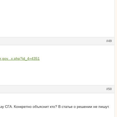
#49
or.gov...x.php?id_4=4351
#50
ьзу СГА. Конкретно объяснит кто? В статье о решении не пишут.