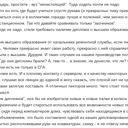
царь, простите - вуз "ненастоящий". Туда ходить почти не надо.
то он хоть где будет учиться спустя рукава (и прекрасных тому пр
учиться очно и в коллективе гораздо лучше и полезней, чем заочно 
станционном. Так что давайте сравнивать только "заочников".
 и где не надо, стали требовать наличие диплома о высшем образова
ие высшего образования от начальника ремонтной службы, если он
Человек прекрасно знает свою работу, прекрасно с ней справляется
были с высшим. Дурдом. И таких случаев на нашем производстве по
де они дипломы брали? А, там-то... а знание, не донесли, что ли? И
ни есть не только в СГА.
ии есть. И к плохому контакту с сервером, и к качеству некоторых
к, слушаю все лекции до единой и могу сказать, что плохой нет ни 
 сами запятую поставьте. А отличных лекторов много. Чего стоит то
ешься.
м дипломов", она бы не изобретала новые и новые палки в колеса
временем и будет стараться использовать все возможности новых 
, сидя перед компьютером дома, чувствовать себя находящимся в с
 объявлением, что было составлено одной из наших дипломированн
остно расположившим руки на клавиатурах, скажу - я не отвечу ниче