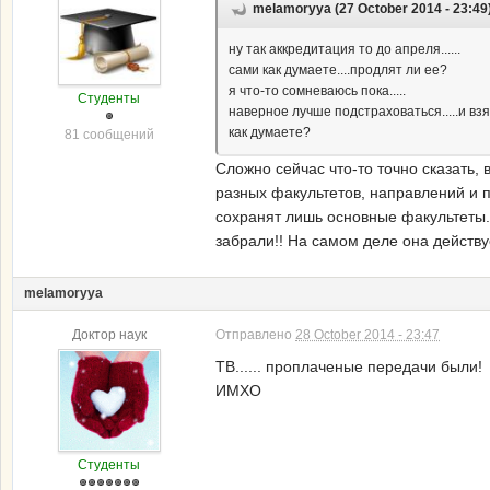
melamoryya (27 October 2014 - 23:49
ну так аккредитация то до апреля......
сами как думаете....продлят ли ее?
я что-то сомневаюсь пока.....
Студенты
наверное лучше подстраховаться.....и взят
как думаете?
81 сообщений
Сложно сейчас что-то точно сказать,
разных факультетов, направлений и п
сохранят лишь основные факультеты. 
забрали!! На самом деле она действуе
melamoryya
Доктор наук
Отправлено
28 October 2014 - 23:47
ТВ...... проплаченые передачи были!
ИМХО
Студенты