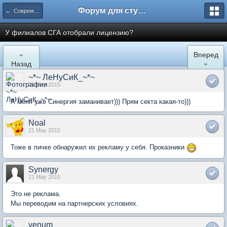
Форум для студента СГА
← Современная Гуманитарная Академия
У филиалов СГА отобрали лицензию?
«
Вперед
Назад
»
~*~ ЛеНуСиК_~*~
21 May 2015
А меня уже Синергия заманивает))) Прям секта какая-то)))
Noal
21 May 2015
Тоже в личке обнаружил их рекламу у себя. Проказники
Synergy
21 May 2015
Это не реклама.
Мы переводим на партнерских условиях.
venum