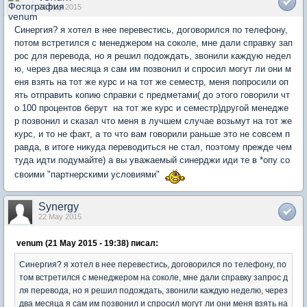
21 May 2015
Синергия? я хотел в нее перевестись, договорился по телефону,
потом встретился с менеджером на соколе, мне дали справку зап
рос для перевода, но я решил подождать, звонили каждую недел
ю, через два месяца я сам им позвонил и спросил могут ли они м
еня взять на тот же курс и на тот же семестр, меня попросили оп
ять отправить копию справки с предметами( до этого говорили чт
о 100 процентов берут на тот же курс и семестр)другой менедже
р позвонил и сказал что меня в лучшем случае возьмут на тот же
курс, и то не факт, а то что вам говорили раньше это не совсем п
равда, в итоге никуда переводиться не стал, поэтому прежде чем
туда идти подумайте) а вы уважаемый синерджи иди те в *опу со
своими "партнерскими условиями"
Synergy
22 May 2015
venum (21 May 2015 - 19:38) писал:
Синергия? я хотел в нее перевестись, договорился по телефону, по
том встретился с менеджером на соколе, мне дали справку запрос д
ля перевода, но я решил подождать, звонили каждую неделю, через
два месяца я сам им позвонил и спросил могут ли они меня взять на