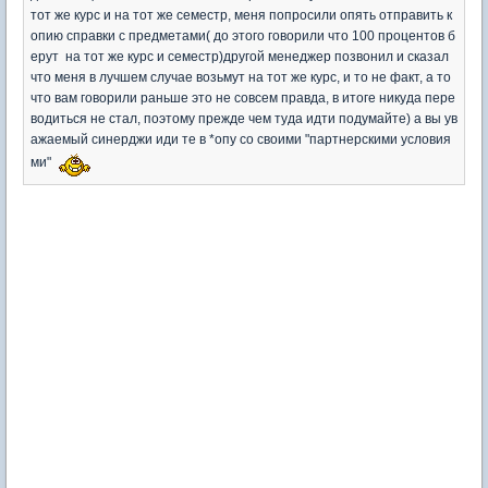
тот же курс и на тот же семестр, меня попросили опять отправить к
опию справки с предметами( до этого говорили что 100 процентов б
ерут на тот же курс и семестр)другой менеджер позвонил и сказал
что меня в лучшем случае возьмут на тот же курс, и то не факт, а то
что вам говорили раньше это не совсем правда, в итоге никуда пере
водиться не стал, поэтому прежде чем туда идти подумайте) а вы ув
ажаемый синерджи иди те в *опу со своими "партнерскими условия
ми"