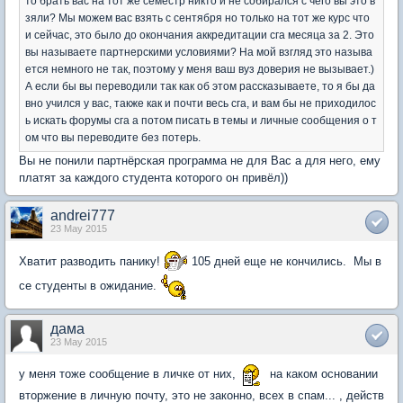
то брать вас на тот же семестр никто и не собирался с чего вы это в
зяли? Мы можем вас взять с сентября но только на тот же курс что
и сейчас, это было до окончания аккредитации сга месяца за 2. Это
вы называете партнерскими условиями? На мой взгляд это называ
ется немного не так, поэтому у меня ваш вуз доверия не вызывает.)
А если бы вы переводили так как об этом рассказываете, то я бы да
вно учился у вас, также как и почти весь сга, и вам бы не приходилос
ь искать форумы сга а потом писать в темы и личные сообщения о т
ом что вы переводите без потерь.
Вы не понили партнёрская программа не для Вас а для него, ему
платят за каждого студента которого он привёл))
andrei777
23 May 2015
Хватит разводить панику!
105 дней еще не кончились. Мы в
се студенты в ожидание.
дама
23 May 2015
у меня тоже сообщение в личке от них,
на каком основании
вторжение в личную почту, это не законно, всех в спам... , действ