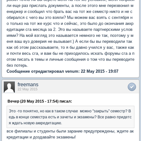
ли еще раз прислать документы, а после этого мне перезвонил м
енеджер и сообщил что брать вас на тот же семестр никто и не с
обирался с чего вы это взяли? Мы можем вас взять с сентября н
о только на тот же курс что и сейчас, это было до окончания аккр
едитации сга месяца за 2. Это вы называете партнерскими услов
иями? На мой взгляд это называется немного не так, поэтому у м
еня ваш вуз доверия не вызывает.) А если бы вы переводили так
как об этом рассказываете, то я бы давно учился у вас, также как
и почти весь сга, и вам бы не приходилось искать форумы сга а п
отом писать в темы и личные сообщения о том что вы переводите
без потерь.
Сообщение отредактировал venum: 22 May 2015 - 19:07
freemans
22 May 2015
Вечер (20 May 2015 - 17:54) писал:
Это -то понятно, но как в таком случае можно "закрыть" семестр? В
едь в конце семестра есть и зачеты и экзамены? Все равно придетс
я ждать новую аккредитацию.
все филиалы и студенты были зарание предупреждены, ждите ак
кредитации и доздавайте экзамены!