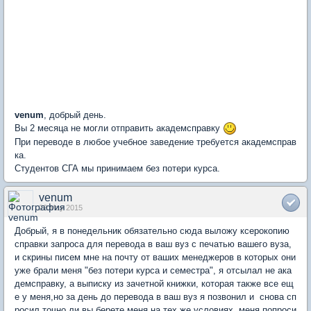
venum
, добрый день.
Вы 2 месяца не могли отправить академсправку
При переводе в любое учебное заведение требуется академсправ
ка.
Студентов СГА мы принимаем без потери курса.
venum
22 May 2015
Добрый, я в понедельник обязательно сюда выложу ксерокопию
справки запроса для перевода в ваш вуз с печатью вашего вуза,
и скрины писем мне на почту от ваших менеджеров в которых они
уже брали меня "без потери курса и семестра", я отсылал не ака
демсправку, а выписку из зачетной книжки, которая также все ещ
е у меня,но за день до перевода в ваш вуз я позвонил и снова сп
росил точно ли вы берете меня на тех же условиях, меня попроси