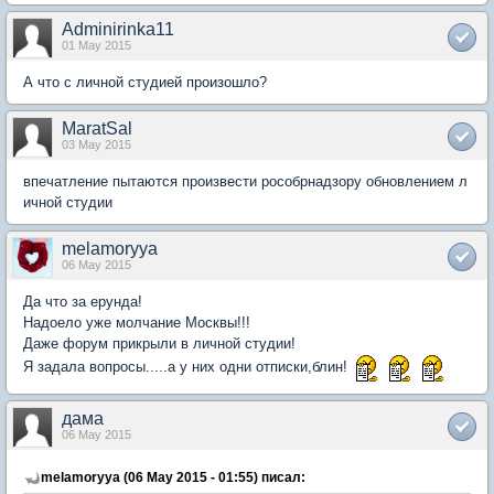
Adminirinka11
01 May 2015
А что с личной студией произошло?
MaratSal
03 May 2015
впечатление пытаются произвести рособрнадзору обновлением л
ичной студии
melamoryya
06 May 2015
Да что за ерунда!
Надоело уже молчание Москвы!!!
Даже форум прикрыли в личной студии!
Я задала вопросы.....а у них одни отписки,блин!
дама
06 May 2015
melamoryya (06 May 2015 - 01:55) писал: