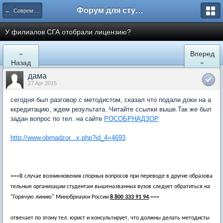
Форум для студента СГА
← Современная Гуманитарная Академия
У филиалов СГА отобрали лицензию?
«
Вперед
Назад
»
дама
27 Apr 2015
сегодня был разговор с методистом, сказал что подали доки на а
ккредитацию, ждем результата. Читайте ссылки выше.Так же был
задан вопрос по тел. на сайте
РОСОБРНАДЗОР
http://www.obrnadzor...x.php?id_4=4693
===В случае возникновения спорных вопросов при переводе в другие образова
тельные организации студентам вышеназванных вузов следует обратиться на
"Горячую линию" Минобрнауки России
8 800 333 91 94
.===
отвечает по этому тел. юрист и консультирует, что должны делать методисты