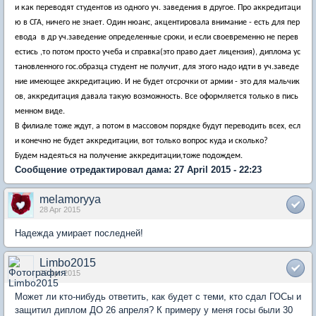
и как переводят студентов из одного уч. заведения в другое. Про аккредитаци
ю в СГА, ничего не знает. Один нюанс, акцентировала внимание - есть для пер
евода в др уч.заведение определенные сроки, и если своевременно не перев
естись ,то потом просто учеба и справка(это право дает лицензия), диплома ус
тановленного гос.образца студент не получит, для этого надо идти в уч.заведе
ние имеющее аккредитацию.
И не будет отсрочки от армии - это для мальчик
ов, аккредитация давала такую возможность.
Все оформляется только в пись
менном виде.
В филиале тоже ждут, а потом в массовом порядке будут переводить всех, есл
и конечно не будет аккредитации, вот только вопрос куда и сколько?
Будем надеяться на получение аккредитации,тоже подождем.
Сообщение отредактировал дама: 27 April 2015 - 22:23
melamoryya
28 Apr 2015
Надежда умирает последней!
Limbo2015
29 Apr 2015
Может ли кто-нибудь ответить, как будет с теми, кто сдал ГОСы и
защитил диплом ДО 26 апреля? К примеру у меня госы были 30