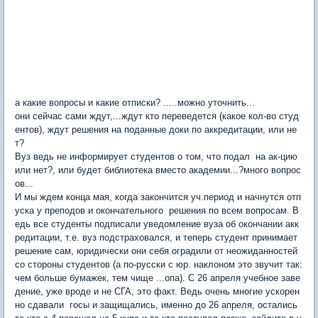
а какие вопросы и какие отписки? .....можно уточнить...
они сейчас сами ждут,...ждут кто переведется (какое кол-во студ
ентов), ждут решения на поданные доки по аккредитации, или не
т?
Вуз ведь не информирует студентов о том, что подал на ак-цию
или нет?, или будет библиотека вместо академии...?много вопрос
ов...
И мы ждем конца мая, когда закончится уч.период и начнутся отп
уска у преподов и окончательного решения по всем вопросам. В
едь все студенты подписали уведомление вуза об окончании акк
редитации, т.е. вуз подстраховался, и теперь студент принимает
решение сам, юридически они себя оградили от неожиданностей
со стороны студентов (а по-русски с юр. наклоном это звучит так:
чем больше бумажек, тем чище ...опа). С 26 апреля учебное заве
дение, уже вроде и не СГА, это факт. Ведь очень многие ускорен
но сдавали госы и защищались, именно до 26 апреля, остались