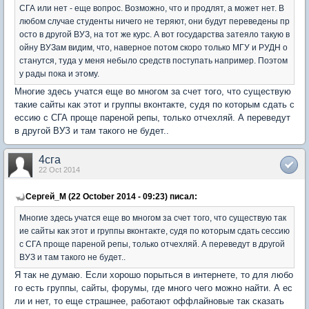
СГА или нет - еще вопрос. Возможно, что и продлят, а может нет. В
любом случае студенты ничего не теряют, они будут переведены пр
осто в другой ВУЗ, на тот же курс. А вот государства затеяло такую в
ойну ВУЗам видим, что, наверное потом скоро только МГУ и РУДН о
станутся, туда у меня небыло средств поступать например. Поэтом
у рады пока и этому.
Многие здесь учатся еще во многом за счет того, что существую
такие сайты как этот и группы вконтакте, судя по которым сдать с
ессию с СГА проще пареной репы, только отчехляй. А переведут
в другой ВУЗ и там такого не будет..
4сга
22 Oct 2014
Сергей_М (22 October 2014 - 09:23) писал:
Многие здесь учатся еще во многом за счет того, что существую так
ие сайты как этот и группы вконтакте, судя по которым сдать сессию
с СГА проще пареной репы, только отчехляй. А переведут в другой
ВУЗ и там такого не будет..
Я так не думаю. Если хорошо порыться в интернете, то для любо
го есть группы, сайты, форумы, где много чего можно найти. А ес
ли и нет, то еще страшнее, работают оффлайновые так сказать