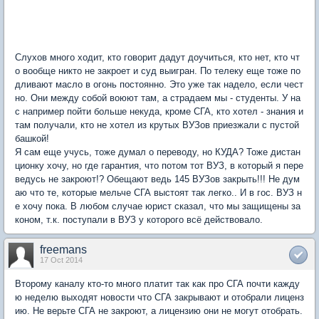
Слухов много ходит, кто говорит дадут доучиться, кто нет, кто чт
о вообще никто не закроет и суд выигран. По телеку еще тоже по
дливают масло в огонь постоянно. Это уже так надело, если чест
но. Они между собой воюют там, а страдаем мы - студенты. У на
с например пойти больше некуда, кроме СГА, кто хотел - знания и
там получали, кто не хотел из крутых ВУЗов приезжали с пустой
башкой!
Я сам еще учусь, тоже думал о переводу, но КУДА? Тоже дистан
ционку хочу, но где гарантия, что потом тот ВУЗ, в который я пере
ведусь не закроют!? Обещают ведь 145 ВУЗов закрыть!!! Не дум
аю что те, которые мельче СГА выстоят так легко.. И в гос. ВУЗ н
е хочу пока. В любом случае юрист сказал, что мы защищены за
коном, т.к. поступали в ВУЗ у которого всё действовало.
freemans
17 Oct 2014
Второму каналу кто-то много платит так как про СГА почти кажду
ю неделю выходят новости что СГА закрывают и отобрали лиценз
ию. Не верьте СГА не закроют, а лицензию они не могут отобрать.