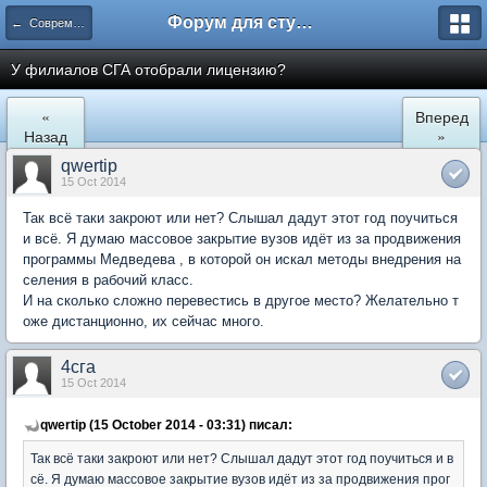
Форум для студента СГА
← Современная Гуманитарная Академия
У филиалов СГА отобрали лицензию?
«
Вперед
Назад
»
qwertip
15 Oct 2014
Так всё таки закроют или нет? Слышал дадут этот год поучиться
и всё. Я думаю массовое закрытие вузов идёт из за продвижения
программы Медведева , в которой он искал методы внедрения на
селения в рабочий класс.
И на сколько сложно перевестись в другое место? Желательно т
оже дистанционно, их сейчас много.
4сга
15 Oct 2014
qwertip (15 October 2014 - 03:31) писал:
Так всё таки закроют или нет? Слышал дадут этот год поучиться и в
сё. Я думаю массовое закрытие вузов идёт из за продвижения прог