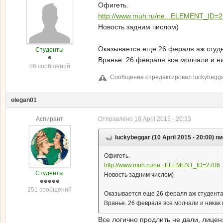
Офигеть.
http://www.muh.ru/ne...ELEMENT_ID=
Новость задним числом)
Оказывается еще 26 фераля аж студ
Студенты
Вранье. 26 февраля все молчали и н
86 сообщений
Сообщение отредактировал luckybeggar:
olegan01
Аспирант
Отправлено
10 April 2015 - 20:33
luckybeggar (10 April 2015 - 20:00) п
Офигеть.
http://www.muh.ru/ne...ELEMENT_ID=2706
Студенты
Новость задним числом)
251 сообщений
Оказывается еще 26 фераля аж студент
Вранье. 26 февраля все молчали и никак
Все логично продлить не дали, лиценз