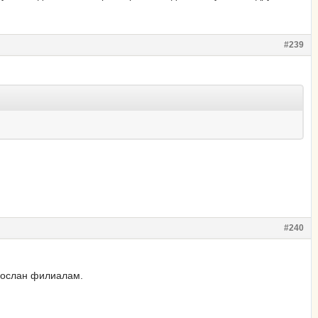
#239
#240
азослан филиалам.