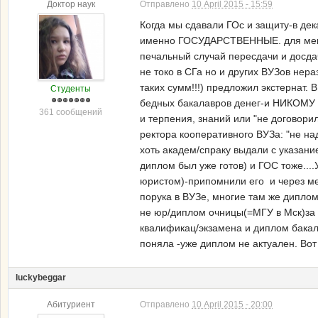
Доктор наук
Отправлено
10 April 2015 - 15:59
Когда мы сдавали ГОс и защиту-в дек
именно ГОСУДАРСТВЕННЫЕ. для меня э
печальный случай пересдачи и досдач
не токо в СГа но и других ВУЗов нер
таких сумм!!!) предложил экстерна
Студенты
бедных бакалавров денег-и НИКОМУ пр
361 сообщений
и терпения, знаний или "не договори
ректора кооперативного ВУЗа: "не н
хоть академ/спраку выдали с указани
диплом был уже готов) и ГОС тоже...
юристом)-припомнили его и через ме
порука в ВУЗе, многие там же диплом
не юр/диплом очницы(=МГУ в Мск)за с
квалификац/экзамена и диплом бакала
поняла -уже диплом не актуален. Вот
luckybeggar
Абитуриент
Отправлено
10 April 2015 - 20:00