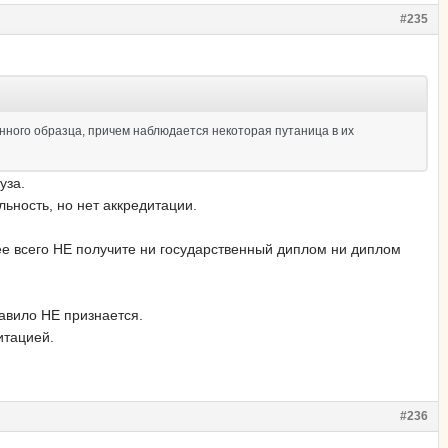
#235
нного образца, причем наблюдается некоторая путаница в их
уза.
льность, но нет аккредитации.
рее всего НЕ получите ни государственный диплом ни диплом
равило НЕ признается.
итацией.
#236