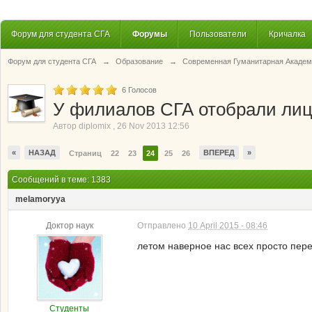
Форум для студента СГА
Форумы
Пользователи
Кричалка
Форум для студента СГА
→
Образование
→
Современная Гуманитарная Академ
6
Голосов
У филиалов СГА отобрали ли
Автор
diplomix
,
26 Nov 2013 12:56
«
НАЗАД
ВПЕРЕД
»
Страниц
22
23
24
25
26
Сообщений в теме: 1383
melamoryya
Доктор наук
Отправлено
10 April 2015 - 08:46
летом наверное нас всех просто пере
Студенты