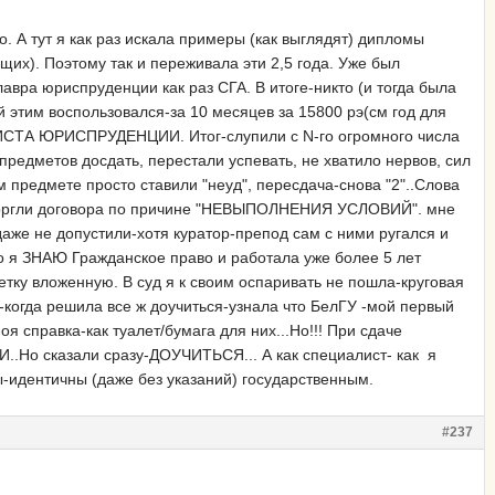
. А тут я как раз искала примеры (как выглядят) дипломы
х). Поэтому так и переживала эти 2,5 года. Уже был
вра юриспруденции как раз СГА. В итоге-никто (и тогда была
й этим воспользовался-за 10 месяцев за 15800 рэ(см год для
ИСТА ЮРИСПРУДЕНЦИИ. Итог-слупили с N-го огромного числа
редметов досдать, перестали успевать, не хватило нервов, сил
м предмете просто ставили "неуд", пересдача-снова "2"..Слова
 расторгли договора по причине "НЕВЫПОЛНЕНИЯ УСЛОВИЙ". мне
аже не допустили-хотя куратор-препод сам с ними ругался и
то я ЗНАЮ Гражданское право и работала уже более 5 лет
тку вложенную. В суд я к своим оспаривать не пошла-круговая
-когда решила все ж доучиться-узнала что БелГУ -мой первый
 справка-как туалет/бумага для них...Но!!! При сдаче
И..Но сказали сразу-ДОУЧИТЬСЯ... А как специалист- как я
ы-идентичны (даже без указаний) государственным.
#237