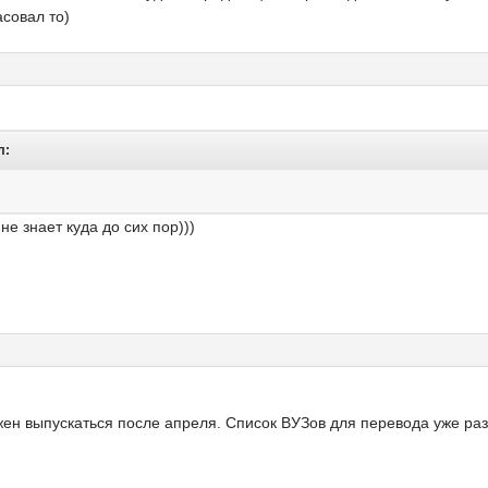
асовал то)
л:
не знает куда до сих пор)))
лжен выпускаться после апреля. Список ВУЗов для перевода уже р