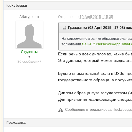
luckybeggar
Абитуриент
Отправлено
10 April 2015 - 15:35
Гражданка (08 April 2015 - 17:08) пи
На современном рынке образовательных у
толковании.
file:///C:/Users/Work/AppData/
Студенты
Если речь о всех дипломах, какие бы
Это диплом, коотрый может выдвавть 
86 сообщений
Будьте внимательны! Если в ВУЗе, гд
государственного образца, а получит
Диплом образца вуза государством (и
Для признания квалификации специали
Сообщение отредактировал luckybeggar:
Гражданка