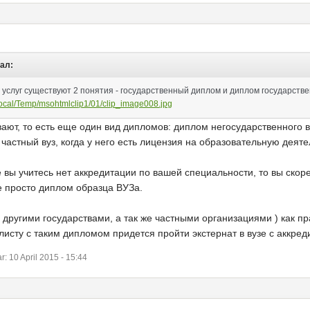
сал:
слуг существуют 2 понятия - государственный диплом и диплом государстве
Local/Temp/msohtmlclip1/01/clip_image008.jpg
вают, то есть еще один вид дипломов: диплом негосударственного в
частный вуз, когда у него есть лицензия на образовательную деяте
е вы учитесь нет аккредитации по вашей специальности, то вы ско
е просто диплом образца ВУЗа.
 другими государствами, а так же частными организациями ) как п
сту с таким дипломом придется пройти экстернат в вузе с аккред
 10 April 2015 - 15:44