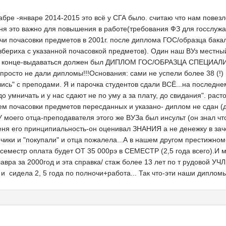
абре -январе 2014-2015 это всё у СГА было. считаю что нам повезло
то важно для повышения в работе(требования ФЗ для госслужащи
и почасовки предметов в 2001г. после диплома ГОС/образца бакала
азбериха с указанной почасовкой предметов). Один наш ВУз местны
т. В конце-выдаваться должен был ДИПЛОМ ГОС/ОБРАЗЦА СПЕЦИАЛ
осто не дали дипломы!!!Основания: сами не успели более 38 (!) п
лись" с преподами. Я и парочка студентов сдали ВСЁ...на последне
адо умничать и у нас сдают не по уму а за плату, до свидания".
ем почасовки предметов пересданных и указано- диплом не сдан (д
.У моего отца-преподавателя этого же ВУЗа был инсульт (он знал ч
ня его принципиальность-он оценивал ЗНАНИЯ а не денежку в заче
чики и "покупали" и отца пожалела...А в нашем другом престижном
еместр оплата будет ОТ 35 000рэ в СЕМЕСТР (2,5 года всего).И моя
вра за 2000год и эта справка/ стаж более 13 лет по т рудовой УЧЛ
 и сидела 2, 5 года по полночи+работа... Так что-эти наши диплом