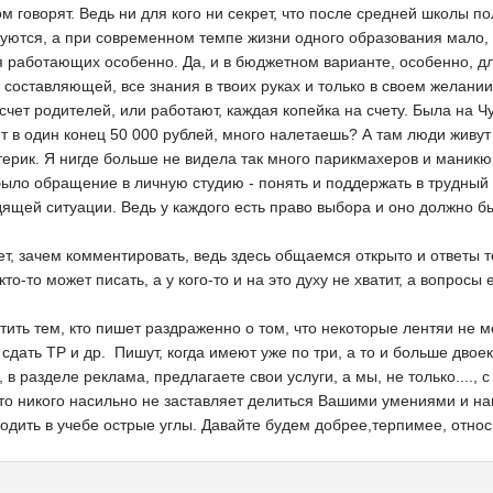
ом говорят. Ведь ни для кого ни секрет, что после средней школы 
тся, а при современном темпе жизни одного образования мало, п
я работающих особенно. Да, и в бюджетном варианте, особенно, д
 составляющей, все знания в твоих руках и только в своем желании
счет родителей, или работают, каждая копейка на счету. Была на Чу
ет в один конец 50 000 рублей, много налетаешь? А там люди жив
ерик. Я нигде больше не видела так много парикмахеров и маникюр
 было обращение в личную студию - понять и поддержать в трудный
ящей ситуации. Ведь у каждого есть право выбора и оно должно б
ет, зачем комментировать, ведь здесь общаемся открыто и ответы 
о-то может писать, а у кого-то и на это духу не хватит, а вопросы е
тить тем, кто пишет раздраженно о том, что некоторые лентяи не м
 и сдать ТР и др. Пишут, когда имеют уже по три, а то и больше дв
в разделе реклама, предлагаете свои услуги, а мы, не только....
то никого насильно не заставляет делиться Вашими умениями и на
дить в учебе острые углы. Давайте будем добрее,терпимее, относи