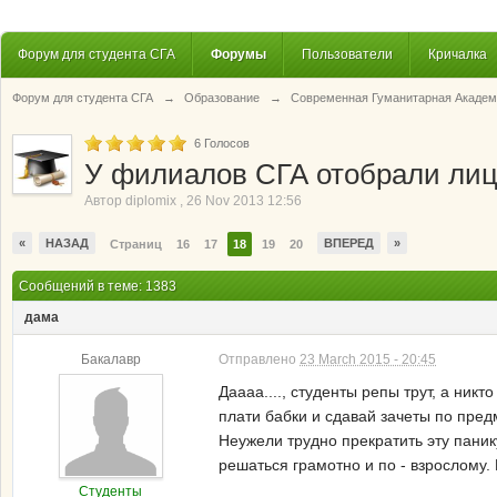
Форум для студента СГА
Форумы
Пользователи
Кричалка
Форум для студента СГА
→
Образование
→
Современная Гуманитарная Академ
6
Голосов
У филиалов СГА отобрали ли
Автор
diplomix
,
26 Nov 2013 12:56
«
НАЗАД
ВПЕРЕД
»
Страниц
16
17
18
19
20
Сообщений в теме: 1383
дама
Бакалавр
Отправлено
23 March 2015 - 20:45
Даааа...., студенты репы трут, а никт
плати бабки и сдавай зачеты по предм
Неужели трудно прекратить эту паник
решаться грамотно и по - взрослому.
Студенты