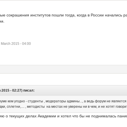
ые сокрашения институтов пошли тогда, когда в России начались 
ия.
March 2015 - 04:00
 2015 - 02:27) писал:
ме кем угодно - студенты , модераторы админы..., а ведь форум не являетс
дки, сплетни,.... , методисты на местах не уверены ни в чем, и не хотят говор
ю о текущих делах Академии и хотел что бы не поднималась паника