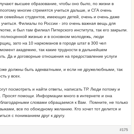
получают высшее образование, чтобы оно было, по жизни в
оэтому многие стремятся учиться дальше, и СГА очень
ля семейных студентов, имеющих детей, очень и очень даже
 учиться. Филиалы по России - это очень важная вещь для
котке, и был там филиал Питерского института, так его закрыли.
ут полноценной жизнью и в основном молодежь, люди
щиц, зато на 10 наркоманов в городе штат в 300 чел
 момент академию, так какие трудности в дальнейшем
ыть. Да и договорные отношения на предоставление услуги
тоже должны быть адекватными, и если не дружелюбными, так
сть у всех.
огут посмотреть и найти ответы, написать ТР. Люди потому и
оек. Просят помощи. Информации много в интернете и она
, с благодарными словами обращаемся к Вам. Помните, не только
выками, все по обоюдному желанию. Кто хочет тот делится и
ться с пониманием друг к другу.
#175