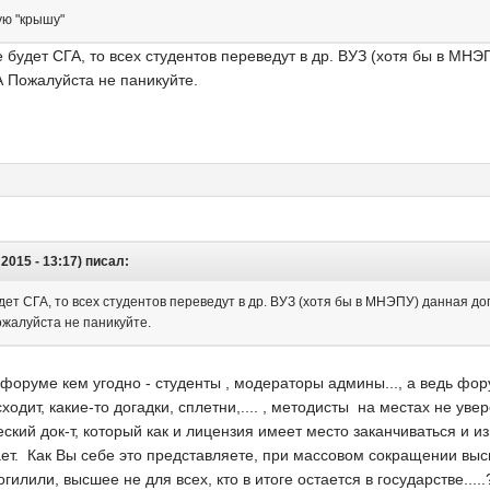
ую "крышу"
е будет СГА, то всех студентов переведут в др. ВУЗ (хотя бы в МН
 Пожалуйста не паникуйте.
2015 - 13:17) писал:
удет СГА, то всех студентов переведут в др. ВУЗ (хотя бы в МНЭПУ) данная д
жалуйста не паникуйте.
форуме кем угодно - студенты , модераторы админы..., а ведь фо
одит, какие-то догадки, сплетни,.... , методисты на местах не увер
кий док-т, который как и лицензия имеет место заканчиваться и из
т. Как Вы себе это представляете, при массовом сокращении выс
лили, высшее не для всех, кто в итоге остается в государстве..