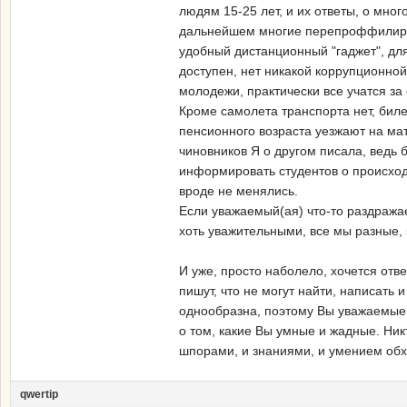
людям 15-25 лет, и их ответы, о мног
дальнейшем многие перепроффилирую
удобный дистанционный "гаджет", дл
доступен, нет никакой коррупционной
молодежи, практически все учатся за 
Кроме самолета транспорта нет, бил
пенсионного возраста уезжают на мат
чиновников Я о другом писала, ведь
информировать студентов о происход
вроде не менялись.
Если уважаемый(ая) что-то раздража
хоть уважительными, все мы разные, кт
И уже, просто наболело, хочется отве
пишут, что не могут найти, написать
однообразна, поэтому Вы уважаемые, 
о том, какие Вы умные и жадные. Ник
шпорами, и знаниями, и умением обхо
qwertip