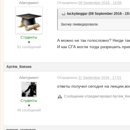
Абитуриент
Отправлено
09 September 2016 - 19:06
luckybeggar (08 September 2016 - 19
Заочку ликвидировали.
Студенты
А можно не так голословно? Нигде та
И как СГА могли тогда разрешить прие
81 сообщений
Артём_Князев
Абитуриент
Отправлено
11 September 2016 - 17:51
ответы получил сегодня на лекции,в
Сообщение отредактировал Артём_Княз
Студенты
49 сообщений