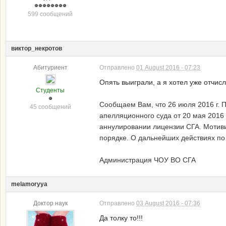
599 сообщений
виктор_некротов
Абитуриент
Отправлено
01 August 2016 - 07:23
Опять выиграли, а я хотел уже отчисл
Студенты
Сообщаем Вам, что 26 июля 2016 г. 
45 сообщений
апелляционного суда от 20 мая 2016 г
аннулировании лицензии СГА
. Мотив
порядке. О дальнейших действиях п
Администрация ЧОУ ВО СГА
melamoryya
Доктор наук
Отправлено
03 August 2016 - 07:36
Да толку то!!!