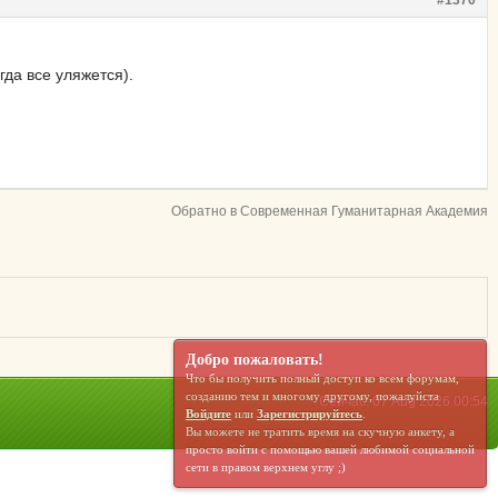
#1370
да все уляжется).
Обратно в Современная Гуманитарная Академия
Добро пожаловать!
Что бы получить полный доступ ко всем форумам,
созданию тем и многому другому, пожалуйста
Сейчас: 07 Aug 2026 00:54
Войдите
или
Зарегистрируйтесь
.
Вы можете не тратить время на скучную анкету, а
просто войти с помощью вашей любимой социальной
сети в правом верхнем углу ;)