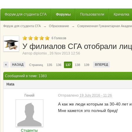
Форум для студента СГА
Форумы
Пользователи
Кричалка
Форум для студента СГА
→
Образование
→
Современная Гуманитарная Академ
6
Голосов
У филиалов СГА отобрали ли
Автор
diplomix
,
26 Nov 2013 12:56
«
НАЗАД
ВПЕРЕД
Страниц
135
136
137
138
139
Сообщений в теме: 1383
Hata
Гений
Отправлено
19 July 2016 - 11:26
А как же люди которым за 30-40 лет 
Мне кажется это полный бред!
Студенты