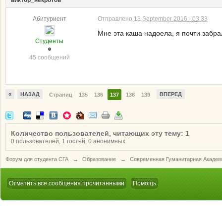
виктор_некротов
Абитуриент
Отправлено
18 September 2016 - 03:33
Мне эта каша надоела, я почти забра
Студенты
45 сообщений
«
НАЗАД
ВПЕРЕД
Страниц
135
136
137
138
139
Количество пользователей, читающих эту тему: 1
0 пользователей, 1 гостей, 0 анонимных
Форум для студента СГА
→
Образование
→
Современная Гуманитарная Академ
Отметить все сообщения прочитанными
Помощь