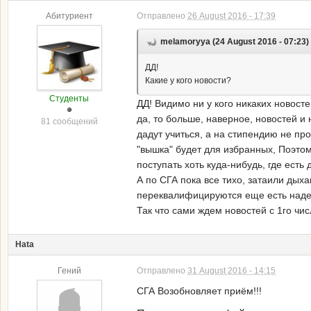
Абитуриент
Отправлено
26 August 2016 - 17:39
melamoryya (24 August 2016 - 07:23)
ДД!
Какие у кого новости?
Студенты
ДД! Видимо ни у кого никаких новосте
да, то больше, наверное, новостей и
81 сообщений
дадут учиться, а на стипендию не про
"вышка" будет для избранных, Поэтом
поступать хоть куда-нибудь, где есть 
А по СГА пока все тихо, затаили дыха
переквалифицируются еще есть наде
Так что сами ждем новостей с 1го чи
Hata
Гений
Отправлено
31 August 2016 - 14:15
СГА Возобновляет приём!!!