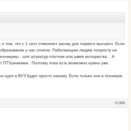
 о том, что с 1 сент отменяют заочку для первого высшего. Если
ее образование у нас отняли. Работающим людям попросту не
техникумы - аля штукатур-плотник или швея мотористка... А
дут ПТУшниками.. Поэтому пока есть возможно нужно уже
но идти в ВУЗ будет просто некому. Если только они в техникум
#1366