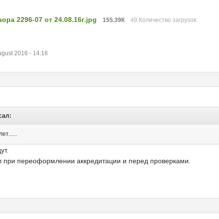
ра 2296-07 от 24.08.16г.jpg
155.39К
49 Количество загрузок:
ust 2016 - 14:16
сал:
т......
ут.
л при переоформлении аккредитации и перед проверками.