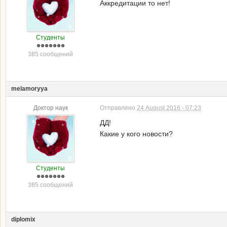
Аккредитации то нет!
Студенты
385 сообщений
melamoryya
Доктор наук
Отправлено
24 August 2016 - 07:23
ДД!
Какие у кого новости?
Студенты
385 сообщений
diplomix