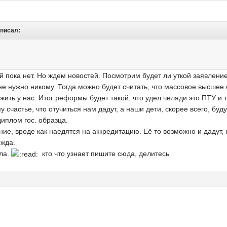
 писал:
й пока нет. Но ждем новостей. Посмотрим будет ли уткой заявление
 не нужно никому. Тогда можно будет считать, что массовое высш
жить у нас. Итог реформы будет такой, что удел челяди это ПТУ и 
у счастье, что отучиться нам дадут, а наши дети, скорее всего, бу
диплом гос. образца.
ние, вроде как наедятся на аккредитацию. Её то возможно и дадут, 
жда.
сла.
кто что узнает пишите сюда, делитесь