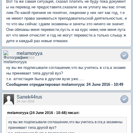
Вот та же самая ситуация, сказал платить не буду пока документ
ы на перевод не предоставите,сказали за не уплату мы вас отчис
лим.По какой причине не понятно, лицензии у них нет как год, т.е
не имеют права заниматься преподавательской деятельностью, и
то что мы сейчас сдаем экзамены и зачеты это ничего не значит.
Они обязаны меня перевести,пусть и на курс ниже,чем меня пуга
ют что меня отчислят и год не могут перевести.а только слышу ж
дите и каждый раз новые отмазки.
melamoryya
24 Jun 2016
ну вы же подписывали соглашение,что вы учитесь в сга,а экзаме
ны принимает типа другой вуз?
т.е. аттестация была в другом вузе уже.....
Сообщение отредактировал melamoryya: 24 June 2016 - 10:49
Sanek44rus
24 Jun 2016
melamoryya (24 June 2016 - 10:48) писал:
ну вы же подписывали соглашение,что вы учитесь в сга,а экзамены
принимает типа другой вуз?