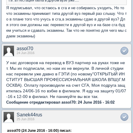
т.е. аттестация была в другом вузе уже.....
Я подписывал, что остаюсь в сга и не собираюсь уходить, Но то
что экзамены принимает типа другой вуз первый раз слышу. Что т
о в плане того что учусь в сга,а экзамены сдаю в другой вуз? Дл
я этого они должны нас перевести в другой вуз и на базе сга буд
ем учиться и сдавать экзамены. Так что не понятно для чего мы с
даем экзамены)
assol70
24 Jun 2016
У нас договоров на перевод в ВУЗ партнер на руках тоже не
т. Мы их подписали, но нам их не вернули. В личной студии
нас перевели уже давно в ГЭТИ (по новому
"ОТКРЫТЫЙ ИН
СТИТУТ ВЫСШАЯ ПРОФЕССИОНАЛЬНАЯ ШКОЛА ВПШ)Г.М
ОСКВА). Оплату производили на счет СГА, Моя подруга защ
итилась 24/06-16 по вэбке в филиале. Я еду на защиту 01/07
-16 к 12-00 в филиал. Не паникуйте вы все так.
Сообщение отредактировал assol70: 24 June 2016 - 16:02
Sanek44rus
25 Jun 2016
assol70 (24 June 2016 - 16:00) писал: