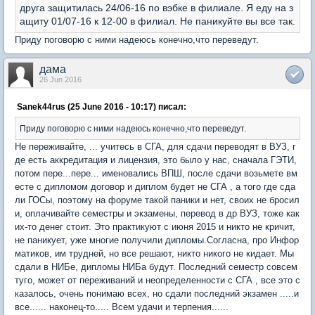
друга защитилась 24/06-16 по вэбке в филиале. Я еду на з
ащиту 01/07-16 к 12-00 в филиал. Не паникуйте вы все так.
Приду поговорю с ними надеюсь конечно,что переведут.
дама
26 Jun 2016
Sanek44rus (25 June 2016 - 10:17) писал:
Приду поговорю с ними надеюсь конечно,что переведут.
Не переживайте, ... учитесь в СГА, для сдачи переводят в ВУЗ, г
де есть аккредитация и лицензия, это было у нас, сначала ГЭТИ,
потом пере...пере... именовались ВПШ, после сдачи возьмете вм
есте с дипломом договор и диплом будет не СГА , а того где сда
ли ГОСы, поэтому на форуме такой паники и нет, своих не бросил
и, оплачивайте семестры и экзамены, перевод в др ВУЗ, тоже как
их-то денег стоит. Это практикуют с июня 2015 и никто не кричит,
не паникует, уже многие получили дипломы.Согласна, про Инфор
матиков, им трудней, но все решают, никто никого не кидает. Мы
сдали в НИБе, дипломы НИБа будут. Последний семестр совсем
туго, может от переживаний и неопределенности с СГА , все это с
казалось, очень понимаю всех, но сдали последний экзамен .....и
все...... наконец-то..... Всем удачи и терпения......