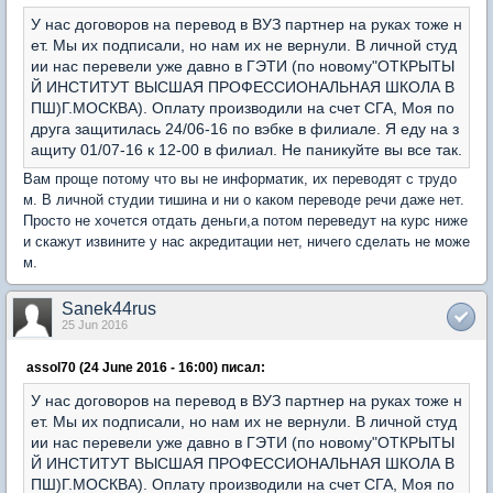
У нас договоров на перевод в ВУЗ партнер на руках тоже н
ет. Мы их подписали, но нам их не вернули. В личной студ
ии нас перевели уже давно в ГЭТИ (по новому
"ОТКРЫТЫ
Й ИНСТИТУТ ВЫСШАЯ ПРОФЕССИОНАЛЬНАЯ ШКОЛА В
ПШ)Г.МОСКВА). Оплату производили на счет СГА, Моя по
друга защитилась 24/06-16 по вэбке в филиале. Я еду на з
ащиту 01/07-16 к 12-00 в филиал. Не паникуйте вы все так.
Вам проще потому что вы не информатик, их переводят с трудо
м. В личной студии тишина и ни о каком переводе речи даже нет.
Просто не хочется отдать деньги,а потом переведут на курс ниже
и скажут извините у нас акредитации нет, ничего сделать не може
м.
Sanek44rus
25 Jun 2016
assol70 (24 June 2016 - 16:00) писал:
У нас договоров на перевод в ВУЗ партнер на руках тоже н
ет. Мы их подписали, но нам их не вернули. В личной студ
ии нас перевели уже давно в ГЭТИ (по новому
"ОТКРЫТЫ
Й ИНСТИТУТ ВЫСШАЯ ПРОФЕССИОНАЛЬНАЯ ШКОЛА В
ПШ)Г.МОСКВА). Оплату производили на счет СГА, Моя по