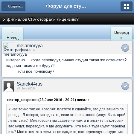
Форум для студента СГА
← Современная Гуманитарная Академия
У филиалов СГА отобрали лицензию?
«
Вперед
Назад
»
melamoryya
24 Jun 2016
интересно.....когда переведут,личная студия такая же останется?
задания такими же будут?
или все по-новому?
Sanek44rus
24 Jun 2016
виктор_некротов (23 June 2016 - 20:21) писал:
У нас точно так же. Говорят, платите и сдавайте, это для вашего пе
ревода. Я говорю, как сдавать, если это не законно (могут быть проб
лемы у нас). Мне говорят вы сдаёте не нам, а в институт, в который
вас будут, переводит. А где документы, что меня туда будут перевод
ить? Мне ответ, что если вы не сдадите, вас переведут на курс ниж