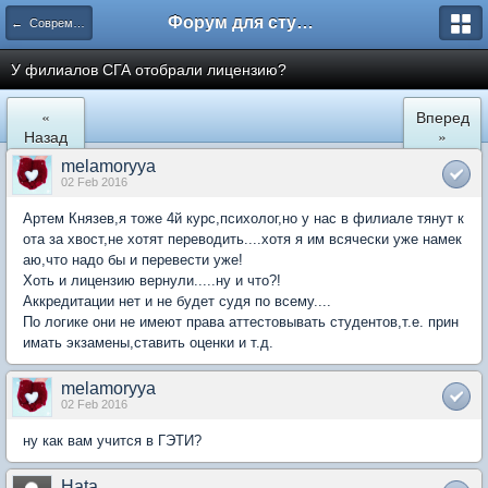
Форум для студента СГА
← Современная Гуманитарная Академия
У филиалов СГА отобрали лицензию?
«
Вперед
Назад
»
melamoryya
02 Feb 2016
Артем Князев,я тоже 4й курс,психолог,но у нас в филиале тянут к
ота за хвост,не хотят переводить....хотя я им всячески уже намек
аю,что надо бы и перевести уже!
Хоть и лицензию вернули.....ну и что?!
Аккредитации нет и не будет судя по всему....
По логике они не имеют права аттестовывать студентов,т.е. прин
имать экзамены,ставить оценки и т.д.
melamoryya
02 Feb 2016
ну как вам учится в ГЭТИ?
Hata