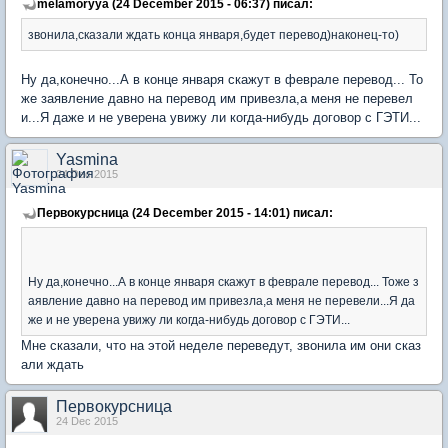
melamoryya (24 December 2015 - 06:37) писал:
звонила,сказали ждать конца января,будет перевод)наконец-то)
Ну да,конечно...А в конце января скажут в феврале перевод... То
же заявление давно на перевод им привезла,а меня не перевел
и...Я даже и не уверена увижу ли когда-нибудь договор с ГЭТИ...
Yasmina
24 Dec 2015
Первокурсница (24 December 2015 - 14:01) писал:
Ну да,конечно...А в конце января скажут в феврале перевод... Тоже з
аявление давно на перевод им привезла,а меня не перевели...Я да
же и не уверена увижу ли когда-нибудь договор с ГЭТИ...
Мне сказали, что на этой неделе переведут, звонила им они сказ
али ждать
Первокурсница
24 Dec 2015