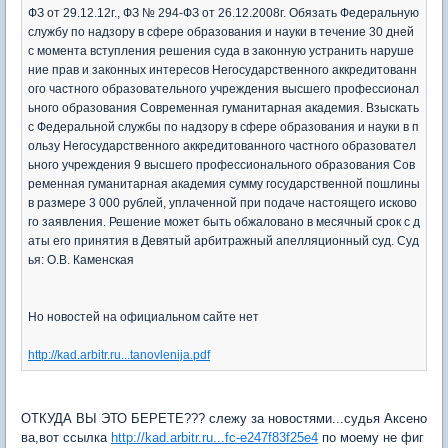
ФЗ от 29.12.12г., ФЗ № 294-ФЗ от 26.12.2008г. Обязать Федеральную
службу по надзору в сфере образования и науки в течение 30 дней
с момента вступления решения суда в законную устранить наруше
ние прав и законных интересов Негосударственного аккредитованн
ого частного образовательного учреждения высшего профессионал
ьного образования Современная гуманитарная академия. Взыскать
с Федеральной службы по надзору в сфере образования и науки в п
ользу Негосударственного аккредитованного частного образовател
ьного учреждения 9 высшего профессионального образования Сов
ременная гуманитарная академия сумму государственной пошлины
в размере 3 000 рублей, уплаченной при подаче настоящего исково
го заявления. Решение может быть обжаловано в месячный срок с д
аты его принятия в Девятый арбитражный апелляционный суд. Суд
ья: О.В. Каменская
Но новостей на официальном сайте нет
http://kad.arbitr.ru...tanovlenija.pdf
ОТКУДА ВЫ ЭТО БЕРЕТЕ??? слежу за новостями...судья Аксено
ва,вот ссылка
http://kad.arbitr.ru...fc-e247f83f25e4
по моему не фиг