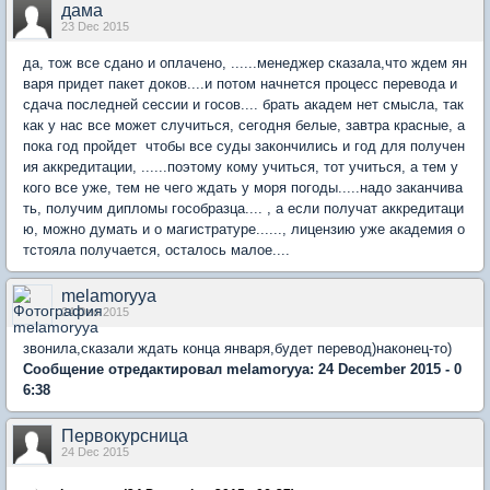
дама
23 Dec 2015
да, тож все сдано и оплачено, ......менеджер сказала,что ждем ян
варя придет пакет доков....и потом начнется процесс перевода и
сдача последней сессии и госов.... брать академ нет смысла, так
как у нас все может случиться, сегодня белые, завтра красные, а
пока год пройдет чтобы все суды закончились и год для получен
ия аккредитации, ......поэтому кому учиться, тот учиться, а тем у
кого все уже, тем не чего ждать у моря погоды.....надо заканчива
ть, получим дипломы гособразца.... , а если получат аккредитаци
ю, можно думать и о магистратуре......, лицензию уже академия о
тстояла получается, осталось малое....
melamoryya
24 Dec 2015
звонила,сказали ждать конца января,будет перевод)наконец-то)
Сообщение отредактировал melamoryya: 24 December 2015 - 0
6:38
Первокурсница
24 Dec 2015