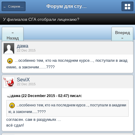
Форум для студента СГА
← Современная Гуманитарная Академия
У филиалов СГА отобрали лицензию?
«
Вперед
Назад
»
дама
22 Dec 2015
...особенно тем, кто на последнем курсе..., поступали в акад
емию, а закончим......????
SeviX
22 Dec 2015
дама (22 December 2015 - 02:47) писал:
...особенно тем, кто на последнем курсе..., поступали в академи
ю, а закончим......????
согласен. сам в раздумьях ...
всё сдал!