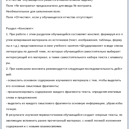
Поле «№ контракта» предназначено для ввода № контракта.
Необязательное для заполнения поле:
Поле «Отчество», если у обучающегося отчество отсутствует.
Раздел «Конспект»:
1. При работе с этим разделом обучающийся составляет конспект, формируя его п
утем копирования материала из источников (текст, изображения, таблицы, форму
лы и т.д.), представленных в окне учебного занятия «Штудирование» в виде списка
литературы по данной теме, из которых обучающийся самостоятельно выбирает
интересующий его материал, а также самостоятельного набора текста с клавиату
ры.
2. При написании конспекта рекомендуется следующая последовательность дейст
вий:
- осмыслить основное содержание изучаемого материала с тем, чтобы выделить
его основные смысловые фрагменты;
- проанализировать содержание каждого фрагмента текста, определяя ключевые
слова и предложения;
- выделить из каждого смыслового фрагмента основную информацию, убрав избы
точную.
В результате изучения первоисточников обучающийся создает опорные тексты, по
зволяющие вспомнить ранее прочитанный материал, с новой логикой изложения
содержания и с новыми взаимосвязями.