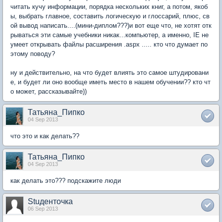
читать кучу информации, порядка нескольких книг, а потом, якоб
ы, выбрать главное, составить логическую и глоссарий, плюс, св
ой вывод написать....(мини-диплом???)и вот еще что, не хотят отк
рываться эти самые учебники никак...компьютер, а именно, IE не
умеет открывать файлы расширения .aspx ..... кто что думает по
этому поводу?
ну и действительно, на что будет влиять это самое штудировани
е, и будет ли оно вообще иметь место в нашем обучении?? кто чт
о может, рассказывайте))
Татьяна_Пипко
04 Sep 2013
что это и как делать??
Татьяна_Пипко
04 Sep 2013
как делать это??? подскажите люди
Stuденточка
06 Sep 2013