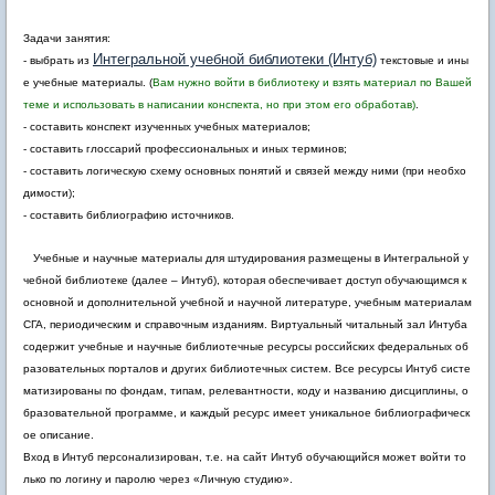
Задачи занятия:
Интегральной учебной библиотеки (Интуб)
- выбрать из
текстовые и ины
е учебные материалы. (
Вам нужно войти в библиотеку и взять материал по Вашей
теме и использовать в написании конспекта, но при этом его обработав)
.
- составить конспект изученных учебных материалов;
- составить глоссарий профессиональных и иных терминов;
- составить логическую схему основных понятий и связей между ними (при необхо
димости);
- составить библиографию источников.
Учебные и научные материалы для штудирования размещены в Интегральной у
чебной библиотеке (далее – Интуб), которая обеспечивает доступ обучающимся к
основной и дополнительной учебной и научной литературе, учебным материалам
СГА, периодическим и справочным изданиям. Виртуальный читальный зал Интуба
содержит учебные и научные библиотечные ресурсы российских федеральных об
разовательных порталов и других библиотечных систем. Все ресурсы Интуб систе
матизированы по фондам, типам, релевантности, коду и названию дисциплины, о
бразовательной программе, и каждый ресурс имеет уникальное библиографическ
ое описание.
Вход в Интуб персонализирован, т.е. на сайт Интуб обучающийся может войти то
лько по логину и паролю через «Личную студию».