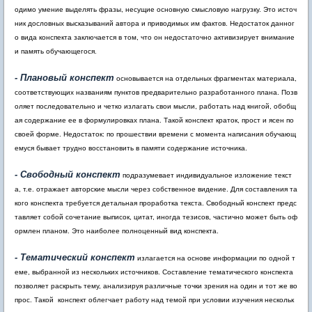
одимо умение выделять фразы, несущие основную смысловую нагрузку. Это источ
ник дословных высказываний автора и приводимых им фактов. Недостаток данног
о вида конспекта заключается в том, что он недостаточно активизирует внимание
и память обучающегося.
- Плановый конспект
основывается на отдельных фрагментах материала,
соответствующих названиям пунктов предварительно разработанного плана. Позв
оляет последовательно и четко излагать свои мысли, работать над книгой, обобщ
ая содержание ее в формулировках плана. Такой конспект краток, прост и ясен по
своей форме. Недостаток: по прошествии времени с момента написания обучающ
емуся бывает трудно восстановить в памяти содержание источника.
- Свободный конспект
подразумевает индивидуальное изложение текст
а, т.е. отражает авторские мысли через собственное видение. Для составления та
кого конспекта требуется детальная проработка текста. Свободный конспект предс
тавляет собой сочетание выписок, цитат, иногда тезисов, частично может быть оф
ормлен планом. Это наиболее полноценный вид конспекта.
- Тематический конспект
излагается на основе информации по одной т
еме, выбранной из нескольких источников. Составление тематического конспекта
позволяет раскрыть тему, анализируя различные точки зрения на один и тот же во
прос. Такой конспект облегчает работу над темой при условии изучения нескольк