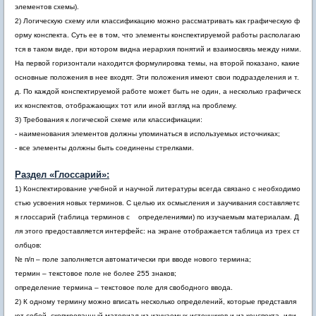
элементов схемы).
2) Логическую схему или классификацию можно рассматривать как графическую ф
орму конспекта. Суть ее в том, что элементы конспектируемой работы располагаю
тся в таком виде, при котором видна иерархия понятий и взаимосвязь между ними.
На первой горизонтали находится формулировка темы, на второй показано, какие
основные положения в нее входят. Эти положения имеют свои подразделения и т.
д. По каждой конспектируемой работе может быть не один, а несколько графическ
их конспектов, отображающих тот или иной взгляд на проблему.
3) Требования к логической схеме или классификации:
- наименования элементов должны упоминаться в используемых источниках;
- все элементы должны быть соединены стрелками.
Раздел «Глоссарий»:
1) Конспектирование учебной и научной литературы всегда связано с необходимо
стью усвоения новых терминов. С целью их осмысления и заучивания составляетс
я глоссарий (таблица терминов с определениями) по изучаемым материалам. Д
ля этого предоставляется интерфейс: на экране отображается таблица из трех ст
олбцов:
№ п/п – поле заполняется автоматически при вводе нового термина;
термин – текстовое поле не более 255 знаков;
определение термина – текстовое поле для свободного ввода.
2) К одному термину можно вписать несколько определений, которые представля
ют собой скопированный материал из изучаемых источников и из конспекта, или