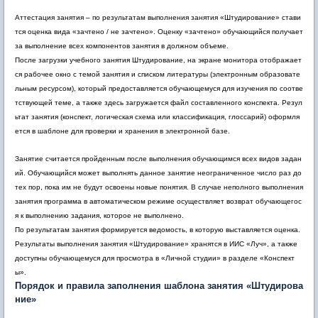
Аттестация занятия – по результатам выполнения занятия «Штудирование» стави
тся оценка вида «зачтено / не зачтено». Оценку «зачтено» обучающийся получает
за выполнение всех компонентов занятия в должном объеме.
После загрузки учебного занятия Штудирование, на экране монитора отображает
ся рабочее окно с темой занятия и списком литературы (электронным образовате
льным ресурсом), который предоставляется обучающемуся для изучения по соотве
тствующей теме, а также здесь загружается файл составленного конспекта. Резул
ьтат занятия (конспект, логическая схема или классификация, глоссарий) оформля
ется в шаблоне для проверки и хранения в электронной базе.
Занятие считается пройденным после выполнения обучающимся всех видов задан
ий. Обучающийся может выполнять данное занятие неограниченное число раз до
тех пор, пока им не будут освоены новые понятия. В случае неполного выполнения
занятия программа в автоматическом режиме осуществляет возврат обучающегос
я к выполнению задания, которое не выполнено.
По результатам занятия формируется ведомость, в которую выставляется оценка.
Результаты выполнения занятия «Штудирование» хранятся в ИИС «Луч», а также
доступны обучающемуся для просмотра в «Личной студии» в разделе «Конспект
ы».
Порядок и правила заполнения шаблона занятия «Штудирова
ние»