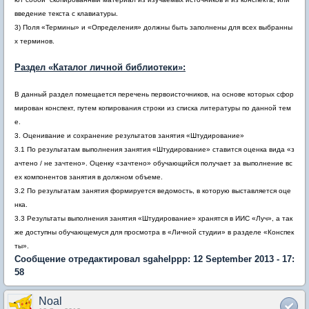
введение текста с клавиатуры.
3) Поля «Термины» и «Определения» должны быть заполнены для всех выбранны
х терминов.
Раздел «Каталог личной библиотеки»:
В данный раздел помещается перечень первоисточников, на основе которых сфор
мирован конспект, путем копирования строки из списка литературы по данной тем
е.
3. Оценивание и сохранение результатов занятия «Штудирование»
3.1 По результатам выполнения занятия «Штудирование» ставится оценка вида «з
ачтено / не зачтено». Оценку «зачтено» обучающийся получает за выполнение вс
ех компонентов занятия в должном объеме.
3.2 По результатам занятия формируется ведомость, в которую выставляется оце
нка.
3.3 Результаты выполнения занятия «Штудирование» хранятся в ИИС «Луч», а так
же доступны обучающемуся для просмотра в «Личной студии» в разделе «Конспек
ты».
Сообщение отредактировал sgahelppp: 12 September 2013 - 17:
58
Noal