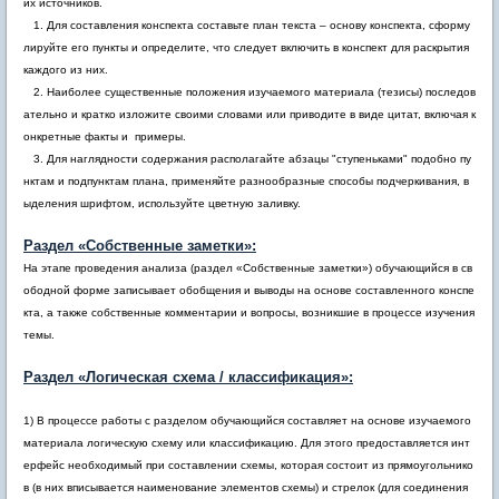
их источников.
1. Для составления конспекта составьте план текста – основу конспекта, сформу
лируйте его пункты и определите, что следует включить в конспект для раскрытия
каждого из них.
2. Наиболее существенные положения изучаемого материала (тезисы) последов
ательно и кратко изложите своими словами или приводите в виде цитат, включая к
онкретные факты и примеры.
3. Для наглядности содержания располагайте абзацы "ступеньками" подобно пу
нктам и подпунктам плана, применяйте разнообразные способы подчеркивания, в
ыделения шрифтом, используйте цветную заливку.
Раздел «Собственные заметки»:
На этапе проведения анализа (раздел «Собственные заметки») обучающийся в св
ободной форме записывает обобщения и выводы на основе составленного конспе
кта, а также собственные комментарии и вопросы, возникшие в процессе изучения
темы.
Раздел «Логическая схема / классификация»:
1) В процессе работы с разделом обучающийся составляет на основе изучаемого
материала логическую схему или классификацию. Для этого предоставляется инт
ерфейс необходимый при составлении схемы, которая состоит из прямоугольнико
в (в них вписывается наименование элементов схемы) и стрелок (для соединения