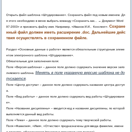
Открыть файл шаблона «Штудирование». Сохранить файл под новым именем. Дл
я этого необходимо в меню выбрать команду «Сохранить как… → Документ Word
Сохране
97-2003» и присвоить файлу имя. Например, «Иванов И.И., Конспект».
нный файл должен иметь расширение .doc. Дальнейшие дейс
твия осуществлять в сохраненном файле.
Раздел «Основные данные о работе» является обязательным структурным элеме
нтом электронного шаблона «Штудирование».
Обязательные для заполнения поля:
Поле «Версия шаблона» – данное поле должно содержать значение версии запо
Менять в поле указанную версию шаблона не до
лняемого шаблона.
пускается
.
Поле «Центр доступа» – данное поле должно содержать название центра доступ
а.
Поле «Вид работы» – данное поле должно содержать вид работы «Штудировани
е».
Поле «Название дисциплины» – вводится код и название дисциплины, по которой
выполняется данный вид работы.
Поле «Тема» – данное поле должно содержать тему творческой работы.
Поля «Фамилия», «Имя», «Отчество» предназначены для ввода фамилии, имени
и отчества обучающегося (пишется в именительном падеже).