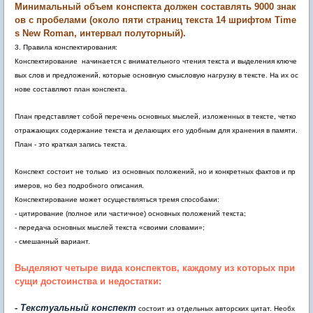
Минимальный объем конспекта должен составлять 9000 знак
ов с пробелами (около пяти страниц текста 14 шрифтом Time
s New Roman, интервал полуторный).
3. Правила конспектирования:
Конспектирование начинается с внимательного чтения текста и выделения ключе
вых слов и предложений, которые основную смысловую нагрузку в тексте. На их ос
нове составляют план конспекта.
План представляет собой перечень основных мыслей, изложенных в тексте, четко
отражающих содержание текста и делающих его удобным для хранения в памяти.
План - это краткая запись текста.
Конспект состоит не только из основных положений, но и конкретных фактов и пр
имеров, но без подробного описания.
Конспектирование может осуществляться тремя способами:
- цитирование (полное или частичное) основных положений текста;
- передача основных мыслей текста «своими словами»;
- смешанный вариант.
Выделяют четыре вида конспектов, каждому из которых при
сущи достоинства и недостатки:
- Текстуальный конспект
состоит из отдельных авторских цитат. Необх