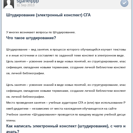
sgahelppp
11 Sep 2013
Штудирование (электронный конспект) СГА
У многих возникают вопросы по Штудированию.
Что такое штудирование?
Штудирование – вид занятия, в процессе которого обучающийся изучает текстовы
е и иные источники и составляет по заданной теме конспект в электронном виде.
Цель занятия – усвоение знаний в виде новых понятий, их структурирование, клас
сификация, овладение новыми терминами, создание личной библиотеки конспект
ов, личной библиографии.
Цель занятия – усвоение знаний в виде новых понятий, их структурирование, клас
сификация, овладение новыми терминами, создание личной библиотеки конспект
ов, личной библиографии.
Место проведения занятия – учебные аудитории СГА и (или) при использовании Р
овеб-дидактики – независимо от места нахождения обучающегося на сайте
Учебное занятие «Штудирование» проводится по каждому модулю учебной дисци
плины.
Как написать электронный конспект (штудирование), с чего н
ачать?