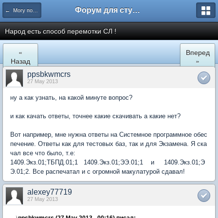
Форум для студента СГА
← Могу помочь
Народ есть способ перемотки СЛ !
«
Вперед
Назад
»
ppsbkwmcrs
27 May 2013
ну а как узнать, на какой минуте вопрос?
и как качать ответы, точнее какие скачивать а какие нет?
Вот например, мне нужна ответы на Системное программное обес
печение. Ответы как для тестовых баз, так и для Экзамена. Я ска
чал все что было, т.е:
1409.Экз.01;ТБПД.01;1 1409.Экз.01;ЭЭ.01;1 и 1409.Экз.01;Э
Э.01;2. Все распечатал и с огромной макулатурой сдавал!
alexey77719
27 May 2013
ppsbkwmcrs (27 May 2013 - 00:16) писал: