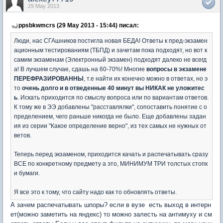
29 May 2013
ppsbkwmcrs (29 May 2013 - 15:44) писал:
Люди, нас СГАшников постигла новая БЕДА! Ответы к пред-экзамен
ационным тестированиям (ТБПД) и зачетам пока подходят, но вот к
самим экзаменам (Электронный экзамен) подходят далеко не всегд
а! В лучшем случае, сдашь на 60-70%! Многие
вопросы в экзамене
ПЕРЕФРАЗИРОВАННЫ
, т.е найти их конечно можно в ответах, но э
то
очень долго и в отведенные 40 минут вы НИКАК не уложитес
ь
. Искать приходится по смыслу вопроса или по вариантам ответов.
К тому же в ЭЭ добавлены "расставлялки", сопоставить понятие с о
пределением, чего раньше никогда не было. Еще добавлены задан
ия из серии "Какое определение верно", из тех самых не нужных от
ветов.
Теперь перед экзаменом, приходится качать и распечатывать сразу
ВСЕ по конкретному предмету а это, МИНИМУМ ТРИ толстых стопк
и бумаги.
Я все это к тому, что сайту надо как то обновлять ответы.
А зачем распечатывать шпоры? если в вузе есть выход в интерн
ет(можно заметить на яндекс) то можно залесть на антимуху и см