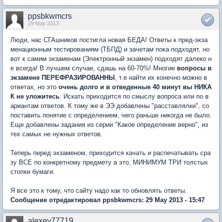
ppsbkwmcrs
29 May 2013
Люди, нас СГАшников постигла новая БЕДА! Ответы к пред-экза
менационным тестированиям (ТБПД) и зачетам пока подходят, но
вот к самим экзаменам (Электронный экзамен) подходят далеко н
е всегда! В лучшем случае, сдашь на 60-70%! Многие
вопросы в
экзамене ПЕРЕФРАЗИРОВАННЫ
, т.е найти их конечно можно в
ответах, но это
очень долго и в отведенные 40 минут вы НИКА
К не уложитесь
. Искать приходится по смыслу вопроса или по в
ариантам ответов. К тому же в ЭЭ добавлены "расставлялки", со
поставить понятие с определением, чего раньше никогда не было.
Еще добавлены задания из серии "Какое определение верно", из
тех самых не нужных ответов.
Теперь перед экзаменом, приходится качать и распечатывать сра
зу ВСЕ по конкретному предмету а это, МИНИМУМ ТРИ толстых
стопки бумаги.
Я все это к тому, что сайту надо как то обновлять ответы.
Сообщение отредактировал ppsbkwmcrs: 29 May 2013 - 15:47
alexey77719