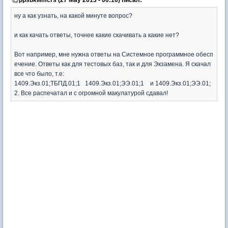
ну а как узнать, на какой минуте вопрос?
и как качать ответы, точнее какие скачивать а какие нет?
Вот например, мне нужна ответы на Системное программное обесп
ечение. Ответы как для тестовых баз, так и для Экзамена. Я скачал
все что было, т.е:
1409.Экз.01;ТБПД.01;1 1409.Экз.01;ЭЭ.01;1 и 1409.Экз.01;ЭЭ.01;
2. Все распечатал и с огромной макулатурой сдавал!