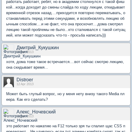
работать работает, ребят, но в академии столкнулся с такой фиш
кой...когда доходит до смены слайда по ходу лекции, откидывает
временной отрезок назад....приходится повторно перематывать, о
станавливать перед этими секундами, и возобновлять лекцию об
ычным способом....и не факт, что она проскочит....дома смотрел
лекцию такой проблемы не было...кто сталкивался с такой ситуац
ией, или может подсказать что-то - просьба написать)))
Дмитрий_Кукушкин
12 Apr 2013
хотя, дома тоже такое встречается....вот сейчас смотрю лекцию,
она скидывает время...
Distroer
12 Apr 2013
Может быть глупый вопрос, но у меня нету внизу такого Media пл
еера. Как его сделать?
Алекс_Ночевский
12 Apr 2013
это работает по нажатию на F12 только зря ты спалил щас CSS п
еределают... Не удивлюсь если тут админы комбата сидят. так кс