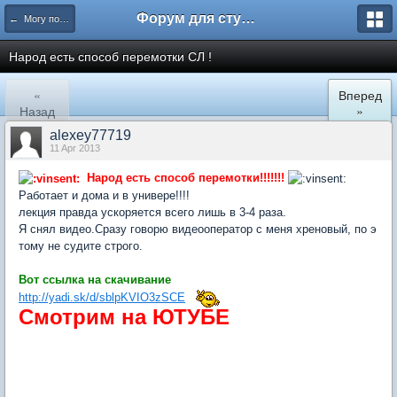
Форум для студента СГА
← Могу помочь
Народ есть способ перемотки СЛ !
«
Вперед
Назад
»
alexey77719
11 Apr 2013
Народ есть способ перемотки!!!!!!!
Работает и дома и в универе!!!!
лекция правда ускоряется всего лишь в 3-4 раза.
Я снял видео.Сразу говорю видеооператор с меня хреновый, по э
тому не судите строго.
Вот ссылка на скачивание
http://yadi.sk/d/sblpKVIO3zSCE
Смотрим на ЮТУБЕ