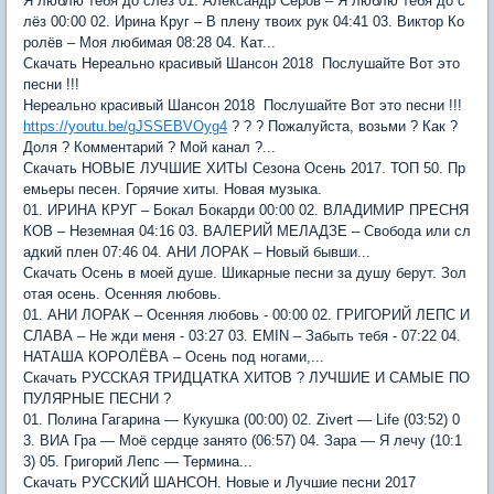
Я люблю тебя до слёз 01. Александр Серов – Я люблю тебя до с
лёз 00:00 02. Ирина Круг – В плену твоих рук 04:41 03. Виктор Ко
ролёв – Моя любимая 08:28 04. Кат...
Скачать Нереально красивый Шансон 2018 Послушайте Вот это
песни !!!
Нереально красивый Шансон 2018 Послушайте Вот это песни !!!
https://youtu.be/gJSSEBVOyg4
? ? ? Пожалуйста, возьми ? Как ?
Доля ? Комментарий ? Мой канал ?...
Скачать НОВЫЕ ЛУЧШИЕ ХИТЫ Сезона Осень 2017. ТОП 50. Пр
емьеры песен. Горячие хиты. Новая музыка.
01. ИРИНА КРУГ – Бокал Бокарди 00:00 02. ВЛАДИМИР ПРЕСНЯ
КОВ – Неземная 04:16 03. ВАЛЕРИЙ МЕЛАДЗЕ – Свобода или сл
адкий плен 07:46 04. АНИ ЛОРАК – Новый бывши...
Скачать Осень в моей душе. Шикарные песни за душу берут. Зол
отая осень. Осенняя любовь.
01. АНИ ЛОРАК – Осенняя любовь - 00:00 02. ГРИГОРИЙ ЛЕПС И
СЛАВА – Не жди меня - 03:27 03. EMIN – Забыть тебя - 07:22 04.
НАТАША КОРОЛЁВА – Осень под ногами,...
Скачать РУССКАЯ ТРИДЦАТКА ХИТОВ ? ЛУЧШИЕ И САМЫЕ ПО
ПУЛЯРНЫЕ ПЕСНИ ?
01. Полина Гагарина — Кукушка (00:00) 02. Zivert — Life (03:52) 0
3. ВИА Гра — Моё сердце занято (06:57) 04. Зара — Я лечу (10:1
3) 05. Григорий Лепс — Термина...
Скачать РУССКИЙ ШАНСОН. Новые и Лучшие песни 2017