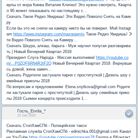
ерлы от мэра Киева Виталия Кличко! Это нужно смотреть, Кварта
л 95 может показывать по настоящему с...
Скачать Такое Редко Увидишь! Эти Видео Повезло Снять на Каме
ру
Если бы это не сняли на камеру никто бы не поверил. Мой Instagr
am
https://www.instagram.com/maxgopeytv
Такое Редко Увидишь! Э
ти Видео Повезло Снять на Камеру...
Скачать Шкура, алкаш, барыга - Муж научил попугая разговарива
ть | Новый Вечерний Квартал 2018
Президент Слуга Народа - Миссия выполнима!
https://youtube.co
m/...P0ZQF6RN4RJtF2Q
Новый Вечерний Квартал 2018. Вернувши
сь домой, жена замеч...
Скачать Родители застукали парня с проституткой | Дизель шоу с
емейные приколы 2018
По вопросам и предложениям: Elena.snytkova@gmail.com Родите
ли застукали парня с проституткой | Дизель шоу семейные прико
лы 2018 Сьемки концерта происходили 1...
Гость_Enrila_*
15 Jan 2020
Скачать СтопХамСПб - Полицейское такси
Рекламная служба СтопХамСПб - edinichka.001@gmail.com Канал
на YouTube
https://youtube.com/user/stopxam78
Группа в ВКонтакт