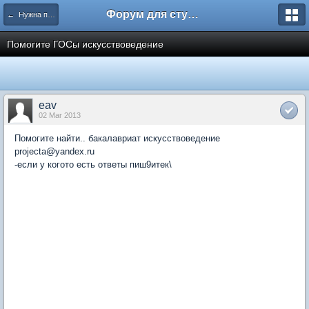
Форум для студента СГА
← Нужна помощь
Помогите ГОСы искусствоведение
eav
02 Mar 2013
Помогите найти.. бакалавриат искусствоведение
projecta@yandex.ru
-если у когото есть ответы пиш9итек\