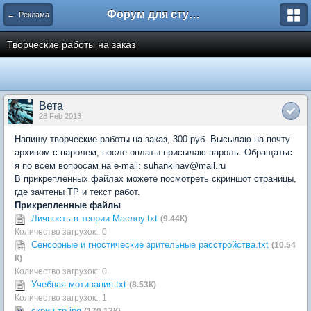
Форум для студента СГА
← Реклама
Творческие работы на заказ
Вета
28 Feb 2013
Напишу творческие работы на заказ, 300 руб. Высылаю на почту
архивом с паролем, после оплаты присылаю пароль. Обращатьс
я по всем вопросам на e-mail: suhankinav@mail.ru
В прикрепленных файлах можете посмотреть скриншот страницы,
где зачтены ТР и текст работ.
Прикрепленные файлы
Личность в теории Маслоу.txt
(9.44К)
Количество загрузок:: 0
Сенсорные и гностические зрительные расстройства.txt
(10.54
К)
Количество загрузок:: 0
Учебная мотивация.txt
(8.53К)
Количество загрузок:: 1
скрин тр.jpg
(170.12К)