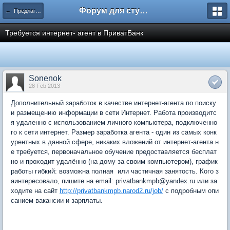
Форум для студента СГА
← Предлагаю работу
Требуется интернет- агент в ПриватБанк
Sonenok
28 Feb 2013
Дополнительный заработок в качестве интернет-агента по поиску
и размещению информации в сети Интернет. Работа производитс
я удаленно с использованием личного компьютера, подключенно
го к сети интернет. Размер заработка агента - один из самых конк
урентных в данной сфере, никаких вложений от интернет-агента н
е требуется, первоначальное обучение предоставляется бесплат
но и проходит удалённо (на дому за своим компьютером), график
работы гибкий: возможна полная или частичная занятость. Кого з
аинтересовало, пишите на email: privatbankmpb@yandex.ru или за
ходите на сайт
http://privatbankmpb.narod2.ru/job/
с подробным опи
санием вакансии и зарплаты.