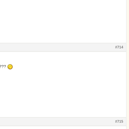
#714
ь???
#715