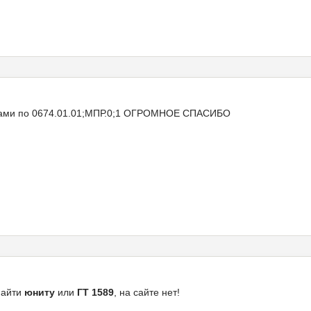
тами по 0674.01.01;МПР.0;1 ОГРОМНОЕ СПАСИБО
найти
юниту
или
ГТ
1589
, на сайте нет!