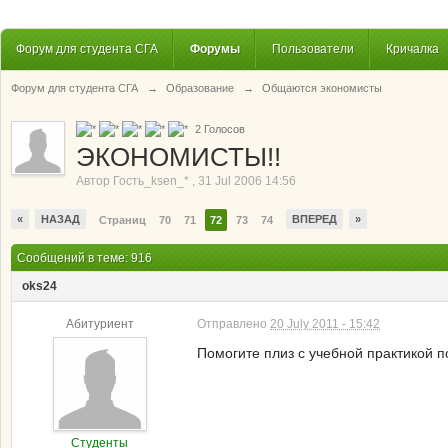
Форум для студента СГА
Форумы
Пользователи
Кричалка
Форум для студента СГА
→
Образование
→
Общаются экономисты
2
Голосов
ЭКОНОМИСТЫ!!
Автор
Гость_ksen_*
,
31 Jul 2006 14:56
«
НАЗАД
ВПЕРЕД
»
Страниц
70
71
72
73
74
Сообщений в теме: 916
oks24
Абитуриент
Отправлено
20 July 2011 - 15:42
Помогите плиз с учебной практикой п
Студенты