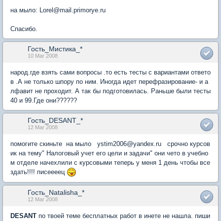
на мыло: Lorel@mail.primorye.ru
Спасибо.
Гость_Мистика_*
10 Mar 2008
народ.где взять сами вопросы .то есть тесты с вариантами ответо
в .А не только шпору по ним. Иногда идет перефразирование- и а
лфавит не проходит. А так бы подготовилась. Раньше были тесты
40 и 99.Где они??????
Гость_DESANT_*
12 Mar 2008
помогите скиньте на мыло ystim2006@yandex.ru срочно курсов
ик на тему" Налоговый учет его цели и задачи" они чето в учебно
м отделе начехлили с курсовыми теперь у меня 1 день чтобы все
здать!!!! писеееец
Гость_Natalisha_*
12 Mar 2008
DESANT
по твоей теме бесплатных работ в инете не нашла. пиши