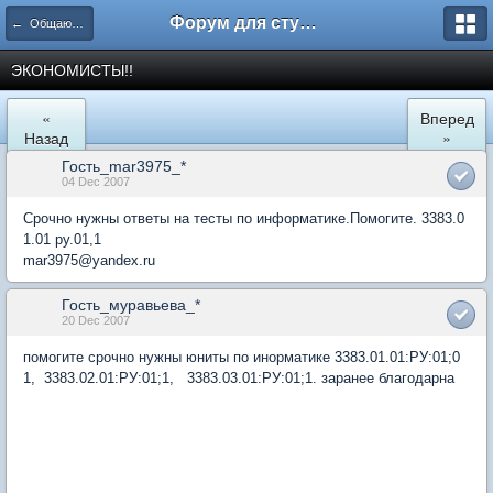
Форум для студента СГА
← Общаются экономисты
ЭКОНОМИСТЫ!!
«
Вперед
Назад
»
Гость_mar3975_*
04 Dec 2007
Срочно нужны ответы на тесты по информатике.Помогите. 3383.0
1.01 ру.01,1
mar3975@yandex.ru
Гость_муравьева_*
20 Dec 2007
помогите срочно нужны юниты по инорматике 3383.01.01:РУ:01;0
1, 3383.02.01:РУ:01;1, 3383.03.01:РУ:01;1. заранее благодарна