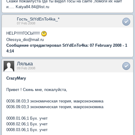
Скажи пожайлуста где ты видел госы на сайте ,помоги их найт
и..... Katya84.84@list.ru
Гость_StYdEnTo4ka_*
07 Feb 2008
HELP!!!!!ГОСЫ!!!!!
Olessya_dio@mail.ru
Сообщение отредактировал StYdEnTo4ka: 07 February 2008 - 1
4:14
Лялька
09 Feb 2008
CrazyMary
Привет ! Скинь мне, пожалуйста,
0036.08.03;3 экономическая теория, макроэкономика
0036.09.03;3 экономическая теория, макроэкономика
0008.01.06;1 Бух. учет
0008.02.06;1 Бух. учет
0008.03.06;1 Бух. учет