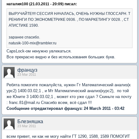
наталия100 (21.03.2011 - 20:09) писал:
ВЫРУЧАЙТЕ!!!! СЕССИЯ НАЧАЛАСЬ, ОЧЕНЬ НУЖНЫ ГЛОССАРН. Т
РЕНИНГИ ПО ЭКОНОМЕТРИКЕ 0936. , ПО МАРКЕТИНГУ 0028. , СТ
АТИСТИКЕ 1590.
заранее спасибо.
natusik-100-mix@rambler.ru
CapsLock-ом ненужно увлекаться.
Все прекрасно видно и без использования больших букв.
француз
23 Mar 2011
Ребята помогите пожалуйста, нужен Гт Математический анализ(к
урс2) 1400.03.02;1 , и Мт Математический анализ(курс2), по той
же Юните 3 1400.03.02;1 , может кто уже сдал ? Скиньте на почту
: franc.81@mail.ru Спасибо всем, всё сдал !!!
Сообщение отредактировал француз: 24 March 2011 - 03:42
Блезняшка
23 Mar 2011
всем привет, ни как не могу найти ГТ 1290, 1588, 1589 ПОМОГИТ