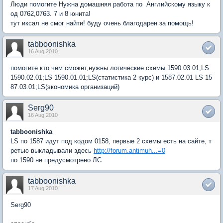
Люди помогите Нужна домашняя работа по Английскому языку к
од 0762,0763. 7 и 8 юнита!
тут иксал не смог найти! буду очень благодарен за помощь!
tabboonishka
16 Aug 2010
помогите кто чем сможет,нужны логические схемы 1590.03.01;LS
1590.02.01;LS 1590.01.01;LS(статистика 2 курс) и 1587.02.01 LS 15
87.03.01;LS(экономика организаций)
Serg90
16 Aug 2010
tabboonishka
LS по 1587 идут под кодом 0158, первые 2 схемы есть на сайте, т
ретью выкладывали здесь
http://forum.antimuh...=0
по 1590 не предусмотрено ЛС
tabboonishka
17 Aug 2010
Serg90