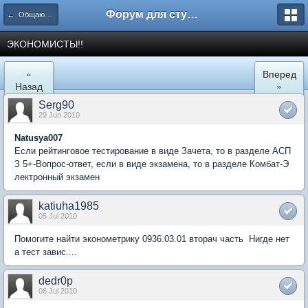
Форум для студента СГА
← Общаются экономисты
ЭКОНОМИСТЫ!!
«
Вперед
Назад
»
Serg90
29 Jun 2010
Natusya007
Если рейтинговое тестирование в виде Зачета, то в разделе АСП
З 5+-Вопрос-ответ, если в виде экзамена, то в разделе Комбат-Э
лектронный экзамен
katiuha1985
05 Jul 2010
Помогите найти эконометрику 0936.03.01 вторач часть Нигде нет
а тест завис....
dedr0p
06 Jul 2010