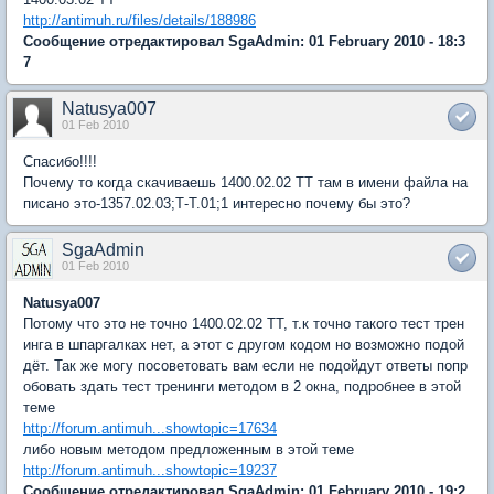
http://antimuh.ru/files/details/188986
Сообщение отредактировал SgaAdmin: 01 February 2010 - 18:3
7
Natusya007
01 Feb 2010
Спасибо!!!!
Почему то когда скачиваешь 1400.02.02 ТТ там в имени файла на
писано это-1357.02.03;Т-Т.01;1 интересно почему бы это?
SgaAdmin
01 Feb 2010
Natusya007
Потому что это не точно 1400.02.02 ТТ, т.к точно такого тест трен
инга в шпаргалках нет, а этот с другом кодом но возможно подой
дёт. Так же могу посоветовать вам если не подойдут ответы попр
обовать здать тест тренинги методом в 2 окна, подробнее в этой
теме
http://forum.antimuh...showtopic=17634
либо новым методом предложенным в этой теме
http://forum.antimuh...showtopic=19237
Сообщение отредактировал SgaAdmin: 01 February 2010 - 19:2