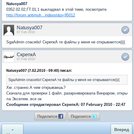
Natusya007
0352.02.02;ГТ.01;1 выкладвал в этой теме, посмотрите.
http://forum.antimuh...indpost&p=95012
Natusya007
07 Feb 2010
SgaAdmin спасибо! СкрепкА те файлы у меня не открываются((((
СкрепкА
07 Feb 2010
Natusya007 (7.02.2010 - 09:40) писал:
SgaAdmin спасибо! СкрепкА те файлы у меня не открываются((((
Хм..странно.А чем открываешь?
Скачала для проверки 1 файл..разархивировала Винраром, откры
ла Экселем..все ок.
Сообщение отредактировал СкрепкА: 07 February 2010 - 22:47
Поделится
Поделится
«
Вперед