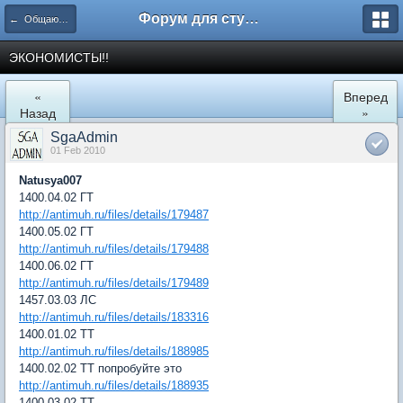
Форум для студента СГА
← Общаются экономисты
ЭКОНОМИСТЫ!!
«
Вперед
Назад
»
SgaAdmin
01 Feb 2010
Natusya007
1400.04.02 ГТ
http://antimuh.ru/files/details/179487
1400.05.02 ГТ
http://antimuh.ru/files/details/179488
1400.06.02 ГТ
http://antimuh.ru/files/details/179489
1457.03.03 ЛС
http://antimuh.ru/files/details/183316
1400.01.02 ТТ
http://antimuh.ru/files/details/188985
1400.02.02 ТТ попробуйте это
http://antimuh.ru/files/details/188935
1400.03.02 ТТ