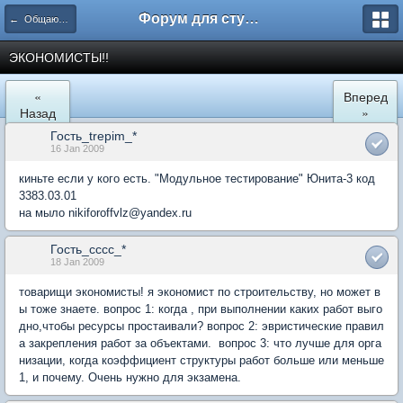
Форум для студента СГА
← Общаются экономисты
ЭКОНОМИСТЫ!!
«
Вперед
Назад
»
Гость_trepim_*
16 Jan 2009
киньте если у кого есть. "Модульное тестирование" Юнита-3 код
3383.03.01
на мыло nikiforoffvlz@yandex.ru
Гость_сссс_*
18 Jan 2009
товарищи экономисты! я экономист по строительству, но может в
ы тоже знаете. вопрос 1: когда , при выполнении каких работ выго
дно,чтобы ресурсы простаивали? вопрос 2: эвристические правил
а закрепления работ за объектами. вопрос 3: что лучше для орга
низации, когда коэффициент структуры работ больше или меньше
1, и почему. Очень нужно для экзамена.