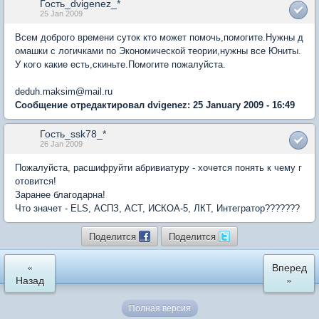
Гость_dvigenez_*
25 Jan 2009
Всем доброго времени суток кто может помочь,помогите.Нужны д
омашки с логичками по Экономической теории,нужны все Юниты.
У кого какие есть,скиньте.Помогите пожалуйста.
deduh.maksim@mail.ru
Сообщение отредактировал dvigenez: 25 January 2009 - 16:49
Гость_ssk78_*
26 Jan 2009
Пожалуйста, расшифруйти абривиатуру - хочется понять к чему г
отовится!
Заранее благодарна!
Что значет - ELS, АСПЗ, АСТ, ИСКОА-5, ЛКТ, Интегратор???????
Поделится
Поделится
«
Вперед
Назад
»
Полная версия