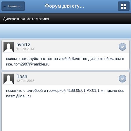
Форум для студента СГА
← Нужна помощь
Дискретная математика
pvm12
11 Feb 2013
скиньте пожалуйста ответ на любой билет по дискретной математ
ике. tom2987@rambler.ru
Bash
12 Feb 2013
помогите с алгеброй и геомерией 4188.05.01.РУ.01;1 мт мыло des
nasm@Mail.ru