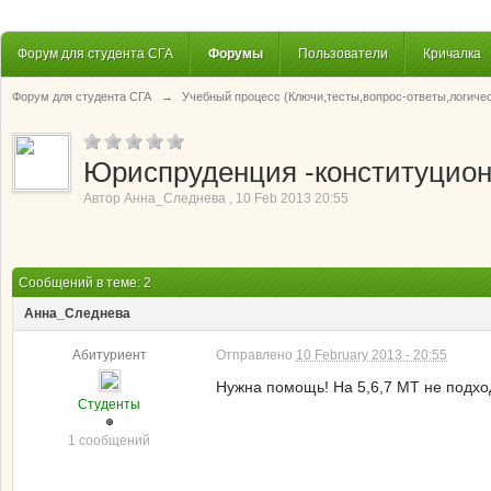
Форум для студента СГА
Форумы
Пользователи
Кричалка
Форум для студента СГА
→
Учебный процесс (Ключи,тесты,вопрос-ответы,логиче
Юриспруденция -конституционн
Автор
Анна_Следнева
,
10 Feb 2013 20:55
Сообщений в теме: 2
Анна_Следнева
Абитуриент
Отправлено
10 February 2013 - 20:55
Нужна помощь! На 5,6,7 МТ не подход
Студенты
1 сообщений