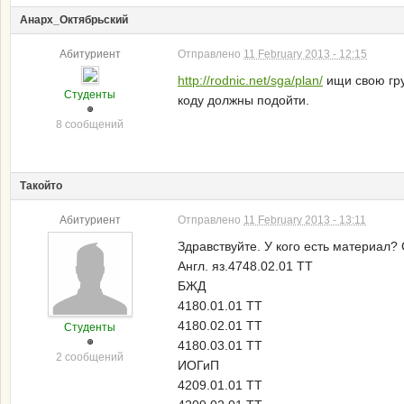
Анарх_Октябрьский
Абитуриент
Отправлено
11 February 2013 - 12:15
http://rodnic.net/sga/plan/
ищи свою гру
Студенты
коду должны подойти.
8 сообщений
Такойто
Абитуриент
Отправлено
11 February 2013 - 13:11
Здравствуйте. У кого есть материал? 
Англ. яз.4748.02.01 ТТ
БЖД
4180.01.01 ТТ
4180.02.01 ТТ
Студенты
4180.03.01 ТТ
2 сообщений
ИОГиП
4209.01.01 ТТ