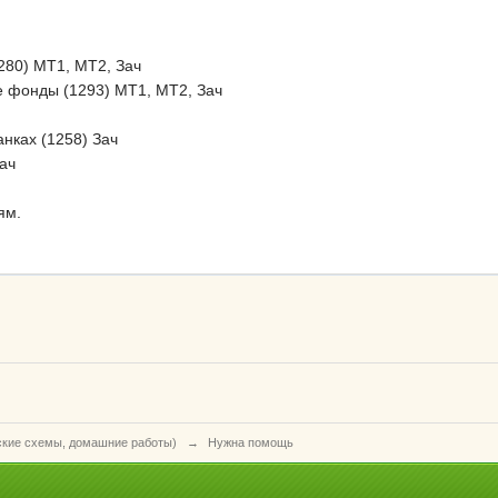
280) МТ1, МТ2, Зач
 фонды (1293) МТ1, МТ2, Зач
анках (1258) Зач
ач
ям.
ские схемы, домашние работы)
→
Нужна помощь