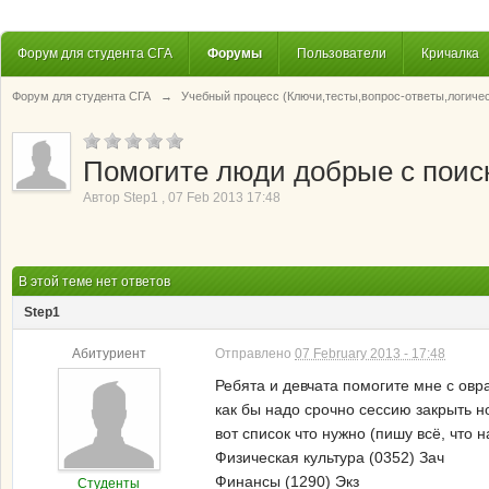
Форум для студента СГА
Форумы
Пользователи
Кричалка
Форум для студента СГА
→
Учебный процесс (Ключи,тесты,вопрос-ответы,логиче
Помогите люди добрые с поиск
Автор
Step1
,
07 Feb 2013 17:48
В этой теме нет ответов
Step1
Абитуриент
Отправлено
07 February 2013 - 17:48
Ребята и девчата помогите мне с овр
как бы надо срочно сессию закрыть н
вот список что нужно (пишу всё, что 
Физическая культура (0352) Зач
Финансы (1290) Экз
Студенты