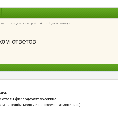
ские схемы, домашние работы)
→
Нужна помощь
ом ответов.
алом.
о ответы фиг подходят половина.
на мт и нашёл мало ли на экзамен изменились) :