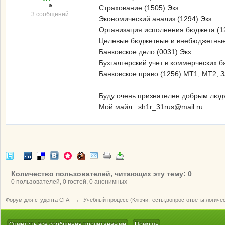
Страхование (1505) Экз
3 сообщений
Экономический анализ (1294) Экз
Организация исполнения бюджета (1
Целевые бюджетные и внебюджетные
Банковское дело (0031) Экз
Бухгалтерский учет в коммерческих б
Банковское право (1256) МТ1, МТ2, З
Буду очень признателен добрым люд
Мой майл : sh1r_31rus@mail.ru
Количество пользователей, читающих эту тему: 0
0 пользователей, 0 гостей, 0 анонимных
Форум для студента СГА
→
Учебный процесс (Ключи,тесты,вопрос-ответы,логиче
Отметить все сообщения прочитанными
Помощь