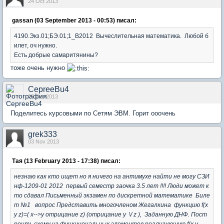
24 Oct 2013
gassan (03 September 2013 - 00:53) писал:
4190.Экз.01;БЭ.01;1_В2012 Вычеслительная математика. Любой б
илет, оч нужно.
Есть добрые самаритянины?
тоже очень нужно
CepreeBu4
25 Oct 2013
Поделитесь курсовыми по Сетям ЭВМ. Горит ооочень
grek333
03 Nov 2013
Тая (13 February 2013 - 17:38) писал:
незнаю как кто ищет но я ничего на антимухе найти не могу СЗИ
нф-1209-01 2012 первый семестр заочка 3.5 лет !!!! Люди может к
то сдавал Письменный экзамен по дискретной математике Биле
т №1 вопрос Представить многочленом Жегалкина функцию f(x
y z)=( x-->y отрицание z) (отрицание y \/ z ), Заданную ДНФ. Пост
роить схему из функциональных элементов реализующую f(x y