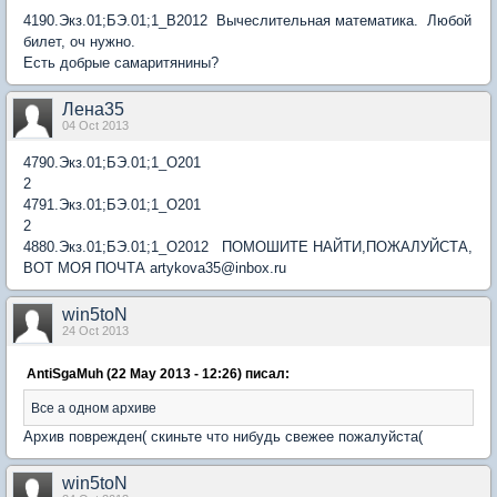
4190.Экз.01;БЭ.01;1_В2012 Вычеслительная математика. Любой
билет, оч нужно.
Есть добрые самаритянины?
Лена35
04 Oct 2013
4790.Экз.01;БЭ.01;1_О201
4791.Экз.01;БЭ.01;1_О201
4880.Экз.01;БЭ.01;1_О2012 ПОМОШИТЕ НАЙТИ,ПОЖАЛУЙСТА,
ВОТ МОЯ ПОЧТА artykova35@inbox.ru
win5toN
24 Oct 2013
AntiSgaMuh (22 May 2013 - 12:26) писал:
Все а одном архиве
Архив поврежден( скиньте что нибудь свежее пожалуйста(
win5toN