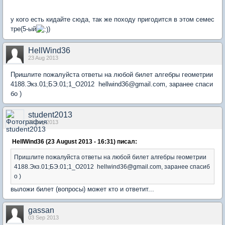
у кого есть кидайте сюда, так же походу пригодится в этом семес
тре(5-ый
)
HellWind36
23 Aug 2013
Пришлите пожалуйста ответы на любой билет алгебры геометрии
4188.Экз.01;БЭ.01;1_О2012 hellwind36@gmail.com, заранее спаси
бо )
student2013
23 Aug 2013
HellWind36 (23 August 2013 - 16:31) писал:
Пришлите пожалуйста ответы на любой билет алгебры геометрии
4188.Экз.01;БЭ.01;1_О2012 hellwind36@gmail.com, заранее спасиб
о )
выложи билет (вопросы) может кто и ответит...
gassan
03 Sep 2013