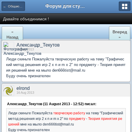
Форум для студента СГА
← Общаются информатики
Давайте объединимся !
«
Вперед
Назад
»
Александр_Текутов
11 Aug 2013
Люди скиньте Пожалуйста творческую работу на тему "Графичес
кий метод решения игр 2 x n и m x 2" по предмету - Теория принят
ия решений мне на мыло den666tist@mail.ru
Буду очень признателен
elrond
16 Aug 2013
Александр_Текутов (11 August 2013 - 12:52) писал:
Люди скиньте Пожалуйста
творческую работу
на тему "Графический
метод решения игр 2 x n и m x 2" по
предмету
-
Теория принятия ре
шений
мне на мыло den666tist@mail.ru
Буду очень признателен