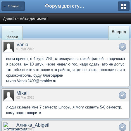
Форум для студента СГА
← Общаются информатики
Давайте объединимся !
«
Вперед
Назад
»
Vania
01 Mar 2013
всем привет, я 4 курс ИВТ, столкнулся с такой фигней - творческа
я работа, аж 10 штук, через неделю гос, надо сдать, ато не допус
тят, объясните что такое эта работа, и где ее взять, проходит ли н
ормоконтроль, буду благодарен
мыло Vanek2409@rambler.ru
Mikail
02 Mar 2013
люди скиньте мне 7 семестр шпоры, я могу скинуть 5-6 семестр.
кому надо говорите
Алинка_Abigeil
13 Mar 2013