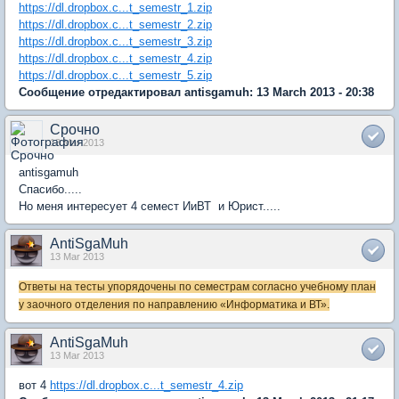
https://dl.dropbox.c...t_semestr_1.zip
https://dl.dropbox.c...t_semestr_2.zip
https://dl.dropbox.c...t_semestr_3.zip
https://dl.dropbox.c...t_semestr_4.zip
https://dl.dropbox.c...t_semestr_5.zip
Сообщение отредактировал antisgamuh: 13 March 2013 - 20:38
Срочно
13 Mar 2013
antisgamuh
Спасибо.....
Но меня интересует 4 семест ИиВТ и Юрист.....
AntiSgaMuh
13 Mar 2013
Ответы на тесты упорядочены по семестрам согласно учебному план
у заочного отделения по направлению «Информатика и ВТ».
AntiSgaMuh
13 Mar 2013
вот 4
https://dl.dropbox.c...t_semestr_4.zip