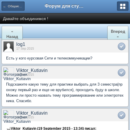
Форум для студента СГА
← Общаются информатики
Давайте объединимся !
«
Вперед
Назад
»
log1
17 Sep 2015
Есть у кого курсовая Сети и телекоммуникации?
Viktor_Kutiavin
19 Sep 2015
Подскажите какую тему для практики выбрать для 3 семестра(пр
охожу первый раз и еще не врубился), проходить буду в школе.
Можно ли просто назвать тему программирование или электротех
ника. Спасибо.
Viktor_Kutiavin
19 Sep 2015
Viktor_Kutiavin (19 September 2015 - 13:34) писал: