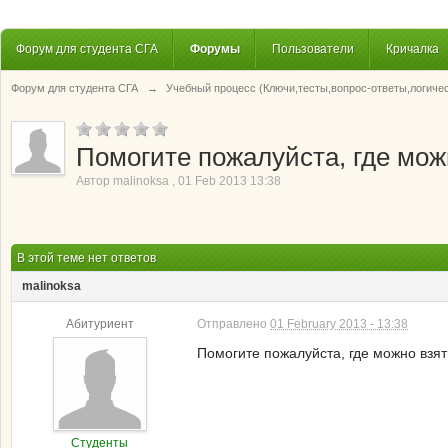
Форум для студента СГА
Форумы
Пользователи
Кричалка
Форум для студента СГА
→
Учебный процесс (Ключи,тесты,вопрос-ответы,логиче
Помогите пожалуйста, где можн
Автор
malinoksa
,
01 Feb 2013 13:38
В этой теме нет ответов
malinoksa
Абитуриент
Отправлено
01 February 2013 - 13:38
Помогите пожалуйста, где можно взя
Студенты