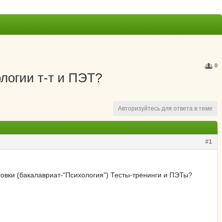
0
ологии т-т и ПЭТ?
Авторизуйтесь для ответа в теме
#1
овки (бакалавриат-"Психология") Тесты-тренинги и ПЭТы?