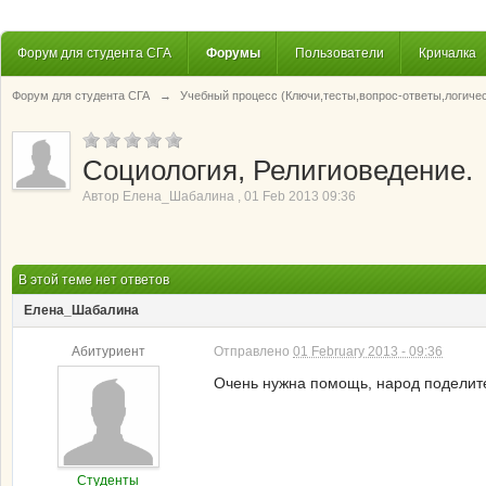
Форум для студента СГА
Форумы
Пользователи
Кричалка
Форум для студента СГА
→
Учебный процесс (Ключи,тесты,вопрос-ответы,логиче
Социология, Религиоведение.
Автор
Елена_Шабалина
,
01 Feb 2013 09:36
В этой теме нет ответов
Елена_Шабалина
Абитуриент
Отправлено
01 February 2013 - 09:36
Очень нужна помощь, народ поделитес
Студенты