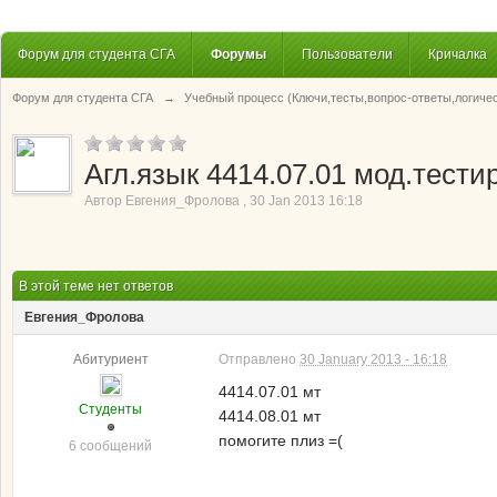
Форум для студента СГА
Форумы
Пользователи
Кричалка
Форум для студента СГА
→
Учебный процесс (Ключи,тесты,вопрос-ответы,логиче
Агл.язык 4414.07.01 мод.тести
Автор
Евгения_Фролова
,
30 Jan 2013 16:18
В этой теме нет ответов
Евгения_Фролова
Абитуриент
Отправлено
30 January 2013 - 16:18
4414.07.01 мт
Студенты
4414.08.01 мт
помогите плиз =(
6 сообщений