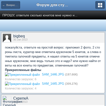
Форум для студента СГА
← Вопросы и ответы
ПРОШУ, ответьте сколько юнитов мне нужно н...
bigbeq
30 Jan 2013
пожалуйста, ответьте на простой вопрос: приложил 2 фото, 2 сто
роны листа, куратор мне отметила кружочком 5 юнитов, а слева о
тметила галочкой предметы, я нашел ответы на 5 юнитов отмече
нных кружочком, мне ведь только это и надо? или нужно найти от
веты на все юниты по предметам, отмеченным галочкой?
Прикрепленные файлы
SAM_1446.JPG
(197.66К)
Количество загрузок:: 6
SAM_1445.JPG
(309.27К)
Количество загрузок:: 4
СкрепкА
30 Jan 2013