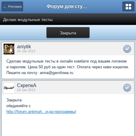
Форум для студента СГА
← Реклама
Делаю модульные тесты.
Закрыта
aniytik
24 Jan 2013
Сделаю модульные тесты в онлайн комбате под вашим логином
и паролем. Цена 50 руб за один тест. Оплата через киви кошелек.
Пишите на почту: anna@gavrilowa.ru
СкрепкА
24 Jan 2013
Закрыта
обединяйте с
http://forum.antimuh...и-др-программы/